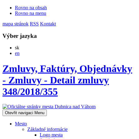
Rovno na obsah
Rovno na menu
mapa stránok
RSS
Kontakt
Výber jazyka
Slovensky
sk
English
en
Zmluvy, Faktúry, Objednávky
- Zmluvy - Detail zmluvy
348/2018/355
Otevřit navigaci
Menu
Mesto
Základné informácie
Logo mesta