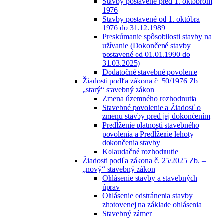
Stavby postavené pred 1. októbrom
1976
Stavby postavené od 1. októbra
1976 do 31.12.1989
Preskúmanie spôsobilosti stavby na
užívanie (Dokončené stavby
postavené od 01.01.1990 do
31.03.2025)
Dodatočné stavebné povolenie
Žiadosti podľa zákona č. 50/1976 Zb. –
„starý“ stavebný zákon
Zmena územného rozhodnutia
Stavebné povolenie a Žiadosť o
zmenu stavby pred jej dokončením
Predĺženie platnosti stavebného
povolenia a Predĺženie lehoty
dokončenia stavby
Kolaudačné rozhodnutie
Žiadosti podľa zákona č. 25/2025 Zb. –
„nový“ stavebný zákon
Ohlásenie stavby a stavebných
úprav
Ohlásenie odstránenia stavby
zhotovenej na základe ohlásenia
Stavebný zámer