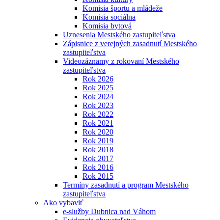
Komisia športu a mládeže
Komisia sociálna
Komisia bytová
Uznesenia Mestského zastupiteľstva
Zápisnice z verejných zasadnutí Mestského
zastupiteľstva
Videozáznamy z rokovaní Mestského
zastupiteľstva
Rok 2026
Rok 2025
Rok 2024
Rok 2023
Rok 2022
Rok 2021
Rok 2020
Rok 2019
Rok 2018
Rok 2017
Rok 2016
Rok 2015
Termíny zasadnutí a program Mestského
zastupiteľstva
Ako vybaviť
e-služby Dubnica nad Váhom