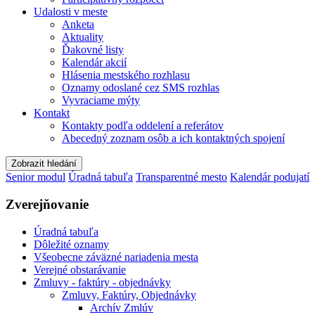
Udalosti v meste
Anketa
Aktuality
Ďakovné listy
Kalendár akcií
Hlásenia mestského rozhlasu
Oznamy odoslané cez SMS rozhlas
Vyvraciame mýty
Kontakt
Kontakty podľa oddelení a referátov
Abecedný zoznam osôb a ich kontaktných spojení
Zobrazit hledání
Senior modul
Úradná tabuľa
Transparentné mesto
Kalendár podujatí
Zverejňovanie
Úradná tabuľa
Dôležité oznamy
Všeobecne záväzné nariadenia mesta
Verejné obstarávanie
Zmluvy - faktúry - objednávky
Zmluvy, Faktúry, Objednávky
Archív Zmlúv