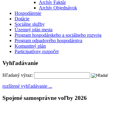
Archív Faktúr
Archív Objednávok
Hospodárenie
Dotácie
Sociálne služby
Územný plán mesta
Program hospodárskeho a sociálneho rozvoja
Program odpadového hospodárstva
Komunitný plán
Participatívny rozpočet
Vyhľadávanie
Hľadaný výraz:
rozšírené vyhľadávanie ...
Spojené samosprávne voľby 2026