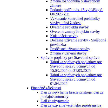
Zmena rozhodnutia o stavebnom
zámere
Podanie podľa ods. 15 vyhlášky č.
60/2025 Z.z.
Vykonanie kontrolnej prehliadky
stavby + Iná žiadosť
Overenie Projektu stavby
Overenie zmeny Projektu stavby
Kolaudácia stavby
Dočasné užívanie stavby - Skúšobná
prevádzka
Predčasné užívanie stavby
Zmena v užívaní stavby
Správne poplatky pre Stavebnú správu
Tabuľka správnych poplatkov pre
Stavebnú správu účinných od
15.03.2025 do 31.03.2025
Tabuľka správnych poplatkov pre
Stavebnú správu účinných od
01.04.2025
Finančné záležitosti
Daň za nevýherné hracie prístroje, daň za
predajné automaty
Daň za ubytovanie
Daň za užívanie verejného priestranstva