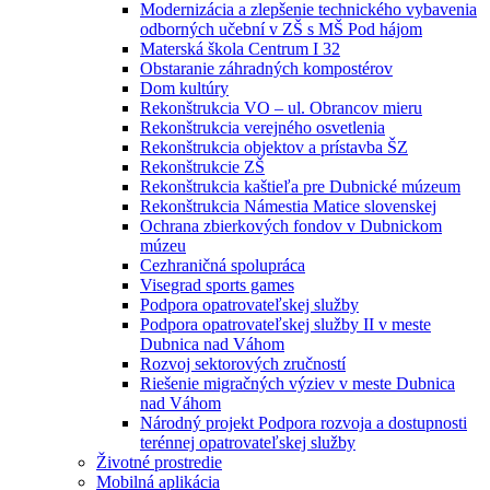
Modernizácia a zlepšenie technického vybavenia
odborných učební v ZŠ s MŠ Pod hájom
Materská škola Centrum I 32
Obstaranie záhradných kompostérov
Dom kultúry
Rekonštrukcia VO – ul. Obrancov mieru
Rekonštrukcia verejného osvetlenia
Rekonštrukcia objektov a prístavba ŠZ
Rekonštrukcie ZŠ
Rekonštrukcia kaštieľa pre Dubnické múzeum
Rekonštrukcia Námestia Matice slovenskej
Ochrana zbierkových fondov v Dubnickom
múzeu
Cezhraničná spolupráca
Visegrad sports games
Podpora opatrovateľskej služby
Podpora opatrovateľskej služby II v meste
Dubnica nad Váhom
Rozvoj sektorových zručností
Riešenie migračných výziev v meste Dubnica
nad Váhom
Národný projekt Podpora rozvoja a dostupnosti
terénnej opatrovateľskej služby
Životné prostredie
Mobilná aplikácia