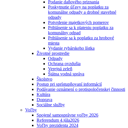
Podanie daňového priznania
Poskytnutie úľavy na poplatku za
komunálne odpady a drobné stavebné
odpady
Potvrdenie majetkových pomerov
Prihlásenie sa k plateniu poplatku za
komunálny odpad
Prihlásenie sa k poplatku za hrobové
miesta
Vydanie rybárskeho lístka
Životné prostredie
Odpady
Ochrana ovzdušia
Verejná zeleň
Štátna vodná správa
Školstvo
Postup pri sprístupňovaní informácií
Podávanie oznámení o protispoločenskej činnosti
Kultúra
Doprava
Sociálne služby
Voľby
Spojené samosprávne voľby 2026
Referendum 4.júla2026
Voľby prezidenta 2024