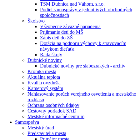
TSM Dubnica nad Váhom, s.r.o.
Podiel samosprávy v jednotlivých obchodných
spoločnostiach
Školstvo
Všeobecne záväzné nariadenia
Prijímanie detí do MŠ
Zápis detí do ZŠ
Dotácia na podporu výchovy k stravovacím
návykom dieťaťa
Rada školy
Dubnické noviny
Dubnické noviny pre slabozrakých - archív
Kronika mesta
Aktuálna teplota
Kvalita ovzdušia
Kamerový systém
Nahlasovanie porúch verejného osvetlenia a mestského
rozhlasu
Ochrana osobných údajov
Cestovný poriadok SAD
Mestské informačné centrum
Samospráva
Mestský úrad
Predstavitelia mesta
Primátor mesta