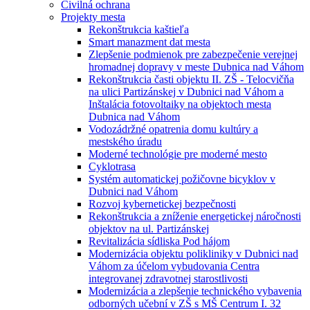
Civilná ochrana
Projekty mesta
Rekonštrukcia kaštieľa
Smart manazment dat mesta
Zlepšenie podmienok pre zabezpečenie verejnej
hromadnej dopravy v meste Dubnica nad Váhom
Rekonštrukcia časti objektu II. ZŠ - Telocvičňa
na ulici Partizánskej v Dubnici nad Váhom a
Inštalácia fotovoltaiky na objektoch mesta
Dubnica nad Váhom
Vodozádržné opatrenia domu kultúry a
mestského úradu
Moderné technológie pre moderné mesto
Cyklotrasa
Systém automatickej požičovne bicyklov v
Dubnici nad Váhom
Rozvoj kybernetickej bezpečnosti
Rekonštrukcia a zníženie energetickej náročnosti
objektov na ul. Partizánskej
Revitalizácia sídliska Pod hájom
Modernizácia objektu polikliniky v Dubnici nad
Váhom za účelom vybudovania Centra
integrovanej zdravotnej starostlivosti
Modernizácia a zlepšenie technického vybavenia
odborných učební v ZŠ s MŠ Centrum I. 32