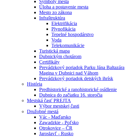
Symboly mesta
Úloha a postavenie mesta
Mesto zo zákona
Infraštruktúra
Elektrifikácia
Plynofikácia
Tepelné hospodárstvo
Voda
Telekomunikácie
Turistická mapa
Dubnickým chotárom
Certifikáty
Prevádzkový poriadok Parku Jána Baltazára
Magina v Dubnici nad Váhom
Prevádzkový poriadok detských ihrísk
História
Predhistorické a ranohistorické osídlenie
Dubnica do začiatku 16. storočia
Mestská časť PREJTA
Výbor mestskej časti
Družobné mestá
Vác - Maďarsko
Zawadzkie - Poľsko
Otrokovice – ČR
Jaroslavľ - Rusko