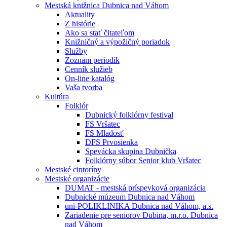
Mestská knižnica Dubnica nad Váhom
Aktuality
Z histórie
Ako sa stať čitateľom
Knižničný a výpožičný poriadok
Služby
Zoznam periodík
Cenník služieb
On-line katalóg
Vaša tvorba
Kultúra
Folklór
Dubnický folklórny festival
FS Vršatec
FS Mladosť
DFS Prvosienka
Spevácka skupina Dubnička
Folklórny súbor Senior klub Vršatec
Mestské cintoríny
Mestské organizácie
DUMAT - mestská príspevková organizácia
Dubnické múzeum Dubnica nad Váhom
uni-POLIKLINIKA Dubnica nad Váhom, a.s.
Zariadenie pre seniorov Dubina, m.r.o. Dubnica
nad Váhom