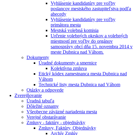
Vyhlásenie kandidatúry pre voľby
poslancov mestského zastupiteľstva podľa
abecedy
Vyhlásenie kandidatúry pre voľby
primátora mesta
Mestská volebná komisia
Určenie volebných okrskov a volebných
miestností pre voľby do orgánov
samosprávy obcí dňa 15. novembra 2014 v
meste Dubnica nad Váhom.
Dokumenty
Úradné dokumenty a smernice
Kolektívna zmluva
Etický kódex zamestnanca mesta Dubnica nad
Váhom
Technické listy mesta Dubnica nad Váhom
Otázky a odpovede
Zverejňovanie
Úradná tabuľa
Dôležité oznamy
Všeobecne záväzné nariadenia mesta
Verejné obstarávanie
Zmluvy - faktúry - objednávky
Zmluvy, Faktúry, Objednávky
Archív Zmlúv