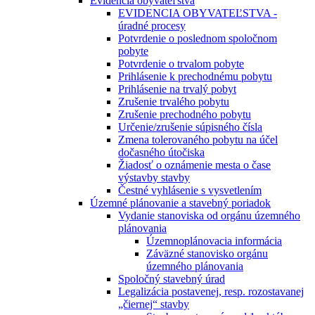
Evidencia obyvateľstva
EVIDENCIA OBYVATEĽSTVA -
úradné procesy
Potvrdenie o poslednom spoločnom
pobyte
Potvrdenie o trvalom pobyte
Prihlásenie k prechodnému pobytu
Prihlásenie na trvalý pobyt
Zrušenie trvalého pobytu
Zrušenie prechodného pobytu
Určenie/zrušenie súpisného čísla
Zmena tolerovaného pobytu na účel
dočasného útočiska
Žiadosť o oznámenie mesta o čase
výstavby stavby
Čestné vyhlásenie s vysvetlením
Územné plánovanie a stavebný poriadok
Vydanie stanoviska od orgánu územného
plánovania
Územnoplánovacia informácia
Záväzné stanovisko orgánu
územného plánovania
Spoločný stavebný úrad
Legalizácia postavenej, resp. rozostavanej
„čiernej“ stavby