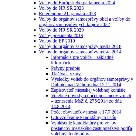
Voľby do Európskeho parlamentu 2024
Voľby do NR SR 2023
Referendum 21. januára 2023
Voľby do orgánov samosprávy obcí a voľby do
orgánov samosprávnych krajov 2022
Voľby do NR SR 2020
Voľby prezidenta 2019
Voľby do EP 2019
Voľby do orgánov samosprávy mesta 2018
Voľby do orgánov samosprávy mesta 2014
Informácia pre voliča – základné
informácie
Právny predpis
Tlačivá a vzory
Výsledky volieb do orgánov samosprávy v
Dubnici nad Váhom dňa 15.11.2014
Zapisovateľ mestskej volebnej komisie
Volebné obvody a počet poslancov v nich
– uznesenie MsZ č. 275/2014 zo dňa
14.8.2014
Počet obyvateľov mesta k 17.7.2014
Odovzdávanie kandidátnych listín
Vyhlásenie kandidatúry pre voľby
poslancov mestského zastupiteľstva podľa
volebných obvodov