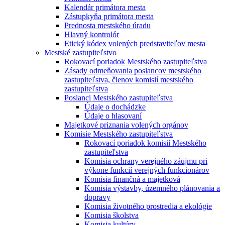
Kalendár primátora mesta
Zástupkyňa primátora mesta
Prednosta mestského úradu
Hlavný kontrolór
Etický kódex volených predstaviteľov mesta
Mestské zastupiteľstvo
Rokovací poriadok Mestského zastupiteľstva
Zásady odmeňovania poslancov mestského
zastupiteľstva, členov komisií mestského
zastupiteľstva
Poslanci Mestského zastupiteľstva
Údaje o dochádzke
Údaje o hlasovaní
Majetkové priznania volených orgánov
Komisie Mestského zastupiteľstva
Rokovací poriadok komisií Mestského
zastupiteľstva
Komisia ochrany verejného záujmu pri
výkone funkcií verejných funkcionárov
Komisia finančná a majetková
Komisia výstavby, územného plánovania a
dopravy
Komisia životného prostredia a ekológie
Komisia školstva
Komisia kultúry