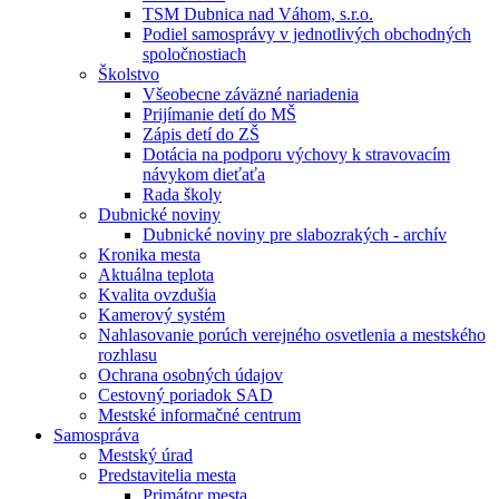
TSM Dubnica nad Váhom, s.r.o.
Podiel samosprávy v jednotlivých obchodných
spoločnostiach
Školstvo
Všeobecne záväzné nariadenia
Prijímanie detí do MŠ
Zápis detí do ZŠ
Dotácia na podporu výchovy k stravovacím
návykom dieťaťa
Rada školy
Dubnické noviny
Dubnické noviny pre slabozrakých - archív
Kronika mesta
Aktuálna teplota
Kvalita ovzdušia
Kamerový systém
Nahlasovanie porúch verejného osvetlenia a mestského
rozhlasu
Ochrana osobných údajov
Cestovný poriadok SAD
Mestské informačné centrum
Samospráva
Mestský úrad
Predstavitelia mesta
Primátor mesta