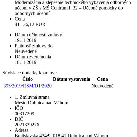
Modernizácia a zlepšenie technického vybavenia odborných
učební v ZŠ s MŠ Centrum I. 32 – Učebné pomôcky do
odborných učební
Cena
41 136,12 EUR
Dátum účinnosti zmluvy
19.11.2019
Platnosť zmluvy do
Neuvedené
Dátum zverejnenia
18.11.2019
Súvisiace dodatky k zmluve
Číslo
Dátum vystavenia
Cena
395/2019/RSM/D1/2020
Neuvedené
1. Zmluvná strana
Mesto Dubnica nad Váhom
IČO
00317209
DIČ
2021339276
Adresa
Bratislavská 434/9, 018 41 Dubnica nad Váhom