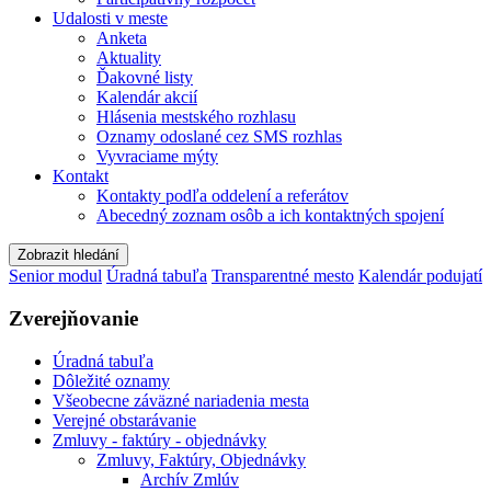
Udalosti v meste
Anketa
Aktuality
Ďakovné listy
Kalendár akcií
Hlásenia mestského rozhlasu
Oznamy odoslané cez SMS rozhlas
Vyvraciame mýty
Kontakt
Kontakty podľa oddelení a referátov
Abecedný zoznam osôb a ich kontaktných spojení
Zobrazit hledání
Senior modul
Úradná tabuľa
Transparentné mesto
Kalendár podujatí
Zverejňovanie
Úradná tabuľa
Dôležité oznamy
Všeobecne záväzné nariadenia mesta
Verejné obstarávanie
Zmluvy - faktúry - objednávky
Zmluvy, Faktúry, Objednávky
Archív Zmlúv