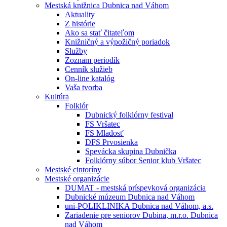
Mestská knižnica Dubnica nad Váhom
Aktuality
Z histórie
Ako sa stať čitateľom
Knižničný a výpožičný poriadok
Služby
Zoznam periodík
Cenník služieb
On-line katalóg
Vaša tvorba
Kultúra
Folklór
Dubnický folklórny festival
FS Vršatec
FS Mladosť
DFS Prvosienka
Spevácka skupina Dubnička
Folklórny súbor Senior klub Vršatec
Mestské cintoríny
Mestské organizácie
DUMAT - mestská príspevková organizácia
Dubnické múzeum Dubnica nad Váhom
uni-POLIKLINIKA Dubnica nad Váhom, a.s.
Zariadenie pre seniorov Dubina, m.r.o. Dubnica
nad Váhom