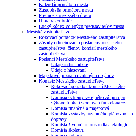
Kalendár primátora mesta
Zástupkyňa primátora mesta
Prednosta mestského úradu
Hlavný kontrolór
Etický kódex volených predstaviteľov mesta
Mestské zastupiteľstvo
Rokovací poriadok Mestského zastupiteľstva
Zásady odmeňovania poslancov mestského
zastupiteľstva, členov komisií mestského
zastupiteľstva
Poslanci Mestského zastupiteľstva
Údaje o dochádzke
Údaje o hlasovaní
Majetkové priznania volených orgánov
Komisie Mestského zastupiteľstva
Rokovací poriadok komisií Mestského
zastupiteľstva
Komisia ochrany verejného záujmu pri
výkone funkcií verejných funkcionárov
Komisia finančná a majetková
Komisia výstavby, územného plánovania a
dopravy
Komisia životného prostredia a ekológie
Komisia školstva
Komisia kultúry