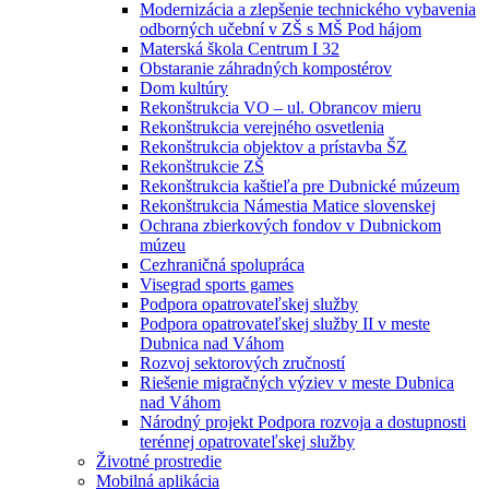
Modernizácia a zlepšenie technického vybavenia
odborných učební v ZŠ s MŠ Pod hájom
Materská škola Centrum I 32
Obstaranie záhradných kompostérov
Dom kultúry
Rekonštrukcia VO – ul. Obrancov mieru
Rekonštrukcia verejného osvetlenia
Rekonštrukcia objektov a prístavba ŠZ
Rekonštrukcie ZŠ
Rekonštrukcia kaštieľa pre Dubnické múzeum
Rekonštrukcia Námestia Matice slovenskej
Ochrana zbierkových fondov v Dubnickom
múzeu
Cezhraničná spolupráca
Visegrad sports games
Podpora opatrovateľskej služby
Podpora opatrovateľskej služby II v meste
Dubnica nad Váhom
Rozvoj sektorových zručností
Riešenie migračných výziev v meste Dubnica
nad Váhom
Národný projekt Podpora rozvoja a dostupnosti
terénnej opatrovateľskej služby
Životné prostredie
Mobilná aplikácia