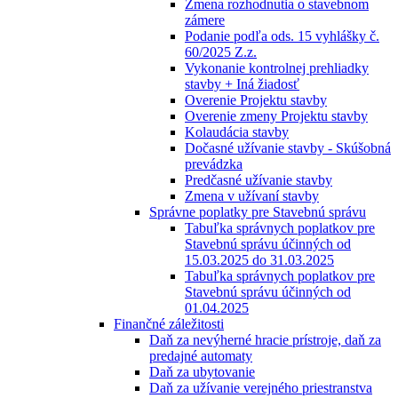
Zmena rozhodnutia o stavebnom
zámere
Podanie podľa ods. 15 vyhlášky č.
60/2025 Z.z.
Vykonanie kontrolnej prehliadky
stavby + Iná žiadosť
Overenie Projektu stavby
Overenie zmeny Projektu stavby
Kolaudácia stavby
Dočasné užívanie stavby - Skúšobná
prevádzka
Predčasné užívanie stavby
Zmena v užívaní stavby
Správne poplatky pre Stavebnú správu
Tabuľka správnych poplatkov pre
Stavebnú správu účinných od
15.03.2025 do 31.03.2025
Tabuľka správnych poplatkov pre
Stavebnú správu účinných od
01.04.2025
Finančné záležitosti
Daň za nevýherné hracie prístroje, daň za
predajné automaty
Daň za ubytovanie
Daň za užívanie verejného priestranstva