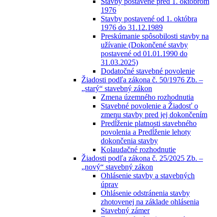
Stavby postavené pred 1. októbrom
1976
Stavby postavené od 1. októbra
1976 do 31.12.1989
Preskúmanie spôsobilosti stavby na
užívanie (Dokončené stavby
postavené od 01.01.1990 do
31.03.2025)
Dodatočné stavebné povolenie
Žiadosti podľa zákona č. 50/1976 Zb. –
„starý“ stavebný zákon
Zmena územného rozhodnutia
Stavebné povolenie a Žiadosť o
zmenu stavby pred jej dokončením
Predĺženie platnosti stavebného
povolenia a Predĺženie lehoty
dokončenia stavby
Kolaudačné rozhodnutie
Žiadosti podľa zákona č. 25/2025 Zb. –
„nový“ stavebný zákon
Ohlásenie stavby a stavebných
úprav
Ohlásenie odstránenia stavby
zhotovenej na základe ohlásenia
Stavebný zámer