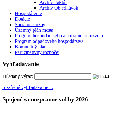
Archív Faktúr
Archív Objednávok
Hospodárenie
Dotácie
Sociálne služby
Územný plán mesta
Program hospodárskeho a sociálneho rozvoja
Program odpadového hospodárstva
Komunitný plán
Participatívny rozpočet
Vyhľadávanie
Hľadaný výraz:
rozšírené vyhľadávanie ...
Spojené samosprávne voľby 2026