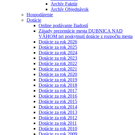
Archív Faktúr
Archív Objednávok
Hospodárenie
Dotácie
Online podávanie žiadostí
Zásady prezentácie mesta DUBNICA NAD
VÁHOM pri poskytnutí dotácie z rozpočtu mesta
Dotácie za rok 2026
Dotácie za rok 2025
Dotácie za rok 2024
Dotácie za rok 2023
Dotácie za rok 2022
Dotácie za rok 2021
Dotácie za rok 2020
Dotácie za rok 2019
Dotácie za rok 2018
Dotácie za rok 2017
Dotácie za rok 2016
Dotácie za rok 2015
Dotácie za rok 2014
Dotácie za rok 2013
Dotácie za rok 2012
Dotácie za rok 2011
Dotácie za rok 2010
Dotácie za rok 2009