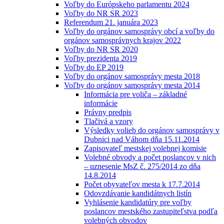
Voľby do Európskeho parlamentu 2024
Voľby do NR SR 2023
Referendum 21. januára 2023
Voľby do orgánov samosprávy obcí a voľby do
orgánov samosprávnych krajov 2022
Voľby do NR SR 2020
Voľby prezidenta 2019
Voľby do EP 2019
Voľby do orgánov samosprávy mesta 2018
Voľby do orgánov samosprávy mesta 2014
Informácia pre voliča – základné
informácie
Právny predpis
Tlačivá a vzory
Výsledky volieb do orgánov samosprávy v
Dubnici nad Váhom dňa 15.11.2014
Zapisovateľ mestskej volebnej komisie
Volebné obvody a počet poslancov v nich
– uznesenie MsZ č. 275/2014 zo dňa
14.8.2014
Počet obyvateľov mesta k 17.7.2014
Odovzdávanie kandidátnych listín
Vyhlásenie kandidatúry pre voľby
poslancov mestského zastupiteľstva podľa
volebných obvodov