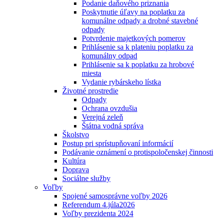
Podanie daňového priznania
Poskytnutie úľavy na poplatku za
komunálne odpady a drobné stavebné
odpady
Potvrdenie majetkových pomerov
Prihlásenie sa k plateniu poplatku za
komunálny odpad
Prihlásenie sa k poplatku za hrobové
miesta
Vydanie rybárskeho lístka
Životné prostredie
Odpady
Ochrana ovzdušia
Verejná zeleň
Štátna vodná správa
Školstvo
Postup pri sprístupňovaní informácií
Podávanie oznámení o protispoločenskej činnosti
Kultúra
Doprava
Sociálne služby
Voľby
Spojené samosprávne voľby 2026
Referendum 4.júla2026
Voľby prezidenta 2024