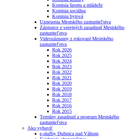
Komisia športu a mládeže
Komisia sociálna
Komisia bytová
Uznesenia Mestského zastupiteľstva
Zápisnice z verejných zasadnutí Mestského
zastupiteľstva
Videozáznamy z rokovaní Mestského
zastupiteľstva
Rok 2026
Rok 2025
Rok 2024
Rok 2023
Rok 2022
Rok 2021
Rok 2020
Rok 2019
Rok 2018
Rok 2017
Rok 2016
Rok 2015
Termíny zasadnutí a program Mestského
zastupiteľstva
Ako vybaviť
e-služby Dubnica nad Váhom