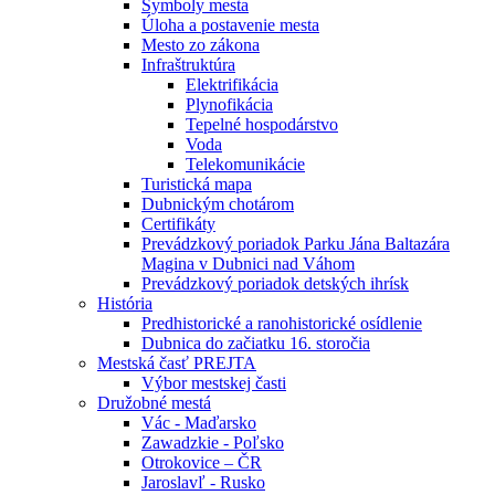
Symboly mesta
Úloha a postavenie mesta
Mesto zo zákona
Infraštruktúra
Elektrifikácia
Plynofikácia
Tepelné hospodárstvo
Voda
Telekomunikácie
Turistická mapa
Dubnickým chotárom
Certifikáty
Prevádzkový poriadok Parku Jána Baltazára
Magina v Dubnici nad Váhom
Prevádzkový poriadok detských ihrísk
História
Predhistorické a ranohistorické osídlenie
Dubnica do začiatku 16. storočia
Mestská časť PREJTA
Výbor mestskej časti
Družobné mestá
Vác - Maďarsko
Zawadzkie - Poľsko
Otrokovice – ČR
Jaroslavľ - Rusko