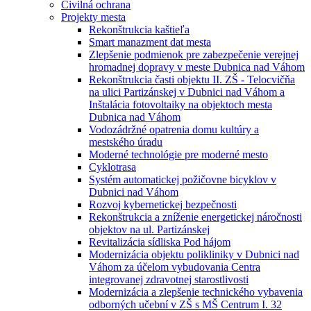
Civilná ochrana
Projekty mesta
Rekonštrukcia kaštieľa
Smart manazment dat mesta
Zlepšenie podmienok pre zabezpečenie verejnej
hromadnej dopravy v meste Dubnica nad Váhom
Rekonštrukcia časti objektu II. ZŠ - Telocvičňa
na ulici Partizánskej v Dubnici nad Váhom a
Inštalácia fotovoltaiky na objektoch mesta
Dubnica nad Váhom
Vodozádržné opatrenia domu kultúry a
mestského úradu
Moderné technológie pre moderné mesto
Cyklotrasa
Systém automatickej požičovne bicyklov v
Dubnici nad Váhom
Rozvoj kybernetickej bezpečnosti
Rekonštrukcia a zníženie energetickej náročnosti
objektov na ul. Partizánskej
Revitalizácia sídliska Pod hájom
Modernizácia objektu polikliniky v Dubnici nad
Váhom za účelom vybudovania Centra
integrovanej zdravotnej starostlivosti
Modernizácia a zlepšenie technického vybavenia
odborných učební v ZŠ s MŠ Centrum I. 32