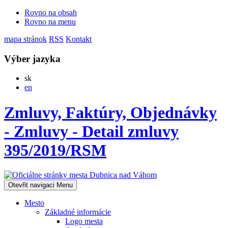
Rovno na obsah
Rovno na menu
mapa stránok
RSS
Kontakt
Výber jazyka
Slovensky
sk
English
en
Zmluvy, Faktúry, Objednávky
- Zmluvy - Detail zmluvy
395/2019/RSM
Otevřit navigaci
Menu
Mesto
Základné informácie
Logo mesta