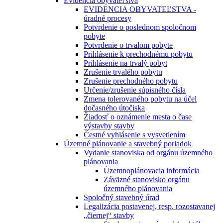
Evidencia obyvateľstva
EVIDENCIA OBYVATEĽSTVA -
úradné procesy
Potvrdenie o poslednom spoločnom
pobyte
Potvrdenie o trvalom pobyte
Prihlásenie k prechodnému pobytu
Prihlásenie na trvalý pobyt
Zrušenie trvalého pobytu
Zrušenie prechodného pobytu
Určenie/zrušenie súpisného čísla
Zmena tolerovaného pobytu na účel
dočasného útočiska
Žiadosť o oznámenie mesta o čase
výstavby stavby
Čestné vyhlásenie s vysvetlením
Územné plánovanie a stavebný poriadok
Vydanie stanoviska od orgánu územného
plánovania
Územnoplánovacia informácia
Záväzné stanovisko orgánu
územného plánovania
Spoločný stavebný úrad
Legalizácia postavenej, resp. rozostavanej
„čiernej“ stavby