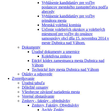
Vyhlásenie kandidatúry pre voľby
poslancov mestského zastupiteľstva podľa
abecedy
Vyhlásenie kandidatúry pre voľby
primátora mesta
Mestská volebná komisia
Určenie volebných okrskov a volebných
miestností pre voľby do orgánov
samosprávy obcí dňa 15. novembra 2014 v
meste Dubnica nad Váhom.
Dokumenty
Úradné dokumenty a smernice
Kolektívna zmluva
Etický kódex zamestnanca mesta Dubnica nad
Váhom
Technické listy mesta Dubnica nad Váhom
Otázky a odpovede
Zverejňovanie
Úradná tabuľa
Dôležité oznamy
Všeobecne záväzné nariadenia mesta
Verejné obstarávanie
Zmluvy - faktúry - objednávky
Zmluvy, Faktúry, Objednávky
Archív Zmlúv