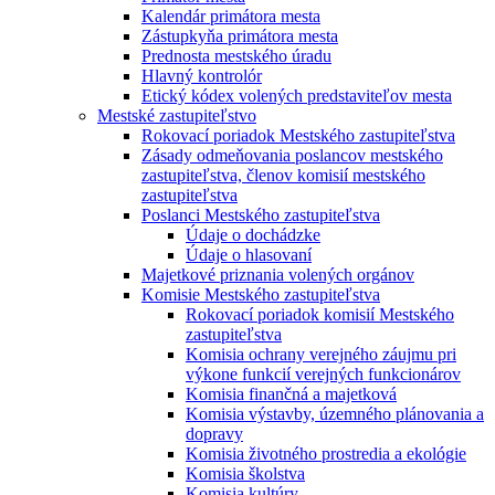
Kalendár primátora mesta
Zástupkyňa primátora mesta
Prednosta mestského úradu
Hlavný kontrolór
Etický kódex volených predstaviteľov mesta
Mestské zastupiteľstvo
Rokovací poriadok Mestského zastupiteľstva
Zásady odmeňovania poslancov mestského
zastupiteľstva, členov komisií mestského
zastupiteľstva
Poslanci Mestského zastupiteľstva
Údaje o dochádzke
Údaje o hlasovaní
Majetkové priznania volených orgánov
Komisie Mestského zastupiteľstva
Rokovací poriadok komisií Mestského
zastupiteľstva
Komisia ochrany verejného záujmu pri
výkone funkcií verejných funkcionárov
Komisia finančná a majetková
Komisia výstavby, územného plánovania a
dopravy
Komisia životného prostredia a ekológie
Komisia školstva
Komisia kultúry