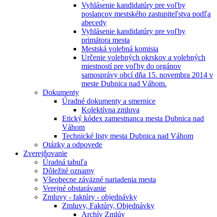
Vyhlásenie kandidatúry pre voľby
poslancov mestského zastupiteľstva podľa
abecedy
Vyhlásenie kandidatúry pre voľby
primátora mesta
Mestská volebná komisia
Určenie volebných okrskov a volebných
miestností pre voľby do orgánov
samosprávy obcí dňa 15. novembra 2014 v
meste Dubnica nad Váhom.
Dokumenty
Úradné dokumenty a smernice
Kolektívna zmluva
Etický kódex zamestnanca mesta Dubnica nad
Váhom
Technické listy mesta Dubnica nad Váhom
Otázky a odpovede
Zverejňovanie
Úradná tabuľa
Dôležité oznamy
Všeobecne záväzné nariadenia mesta
Verejné obstarávanie
Zmluvy - faktúry - objednávky
Zmluvy, Faktúry, Objednávky
Archív Zmlúv