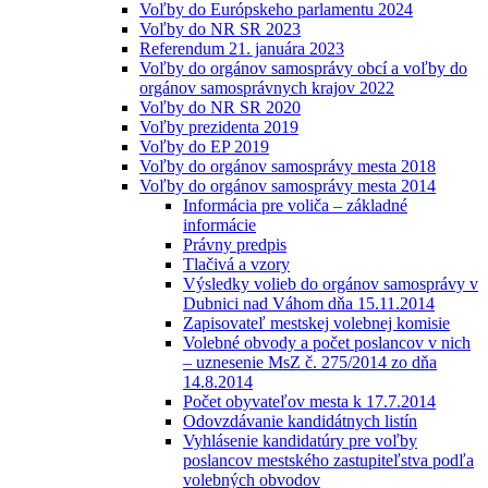
Voľby do Európskeho parlamentu 2024
Voľby do NR SR 2023
Referendum 21. januára 2023
Voľby do orgánov samosprávy obcí a voľby do
orgánov samosprávnych krajov 2022
Voľby do NR SR 2020
Voľby prezidenta 2019
Voľby do EP 2019
Voľby do orgánov samosprávy mesta 2018
Voľby do orgánov samosprávy mesta 2014
Informácia pre voliča – základné
informácie
Právny predpis
Tlačivá a vzory
Výsledky volieb do orgánov samosprávy v
Dubnici nad Váhom dňa 15.11.2014
Zapisovateľ mestskej volebnej komisie
Volebné obvody a počet poslancov v nich
– uznesenie MsZ č. 275/2014 zo dňa
14.8.2014
Počet obyvateľov mesta k 17.7.2014
Odovzdávanie kandidátnych listín
Vyhlásenie kandidatúry pre voľby
poslancov mestského zastupiteľstva podľa
volebných obvodov