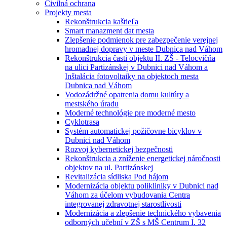
Civilná ochrana
Projekty mesta
Rekonštrukcia kaštieľa
Smart manazment dat mesta
Zlepšenie podmienok pre zabezpečenie verejnej
hromadnej dopravy v meste Dubnica nad Váhom
Rekonštrukcia časti objektu II. ZŠ - Telocvičňa
na ulici Partizánskej v Dubnici nad Váhom a
Inštalácia fotovoltaiky na objektoch mesta
Dubnica nad Váhom
Vodozádržné opatrenia domu kultúry a
mestského úradu
Moderné technológie pre moderné mesto
Cyklotrasa
Systém automatickej požičovne bicyklov v
Dubnici nad Váhom
Rozvoj kybernetickej bezpečnosti
Rekonštrukcia a zníženie energetickej náročnosti
objektov na ul. Partizánskej
Revitalizácia sídliska Pod hájom
Modernizácia objektu polikliniky v Dubnici nad
Váhom za účelom vybudovania Centra
integrovanej zdravotnej starostlivosti
Modernizácia a zlepšenie technického vybavenia
odborných učební v ZŠ s MŠ Centrum I. 32