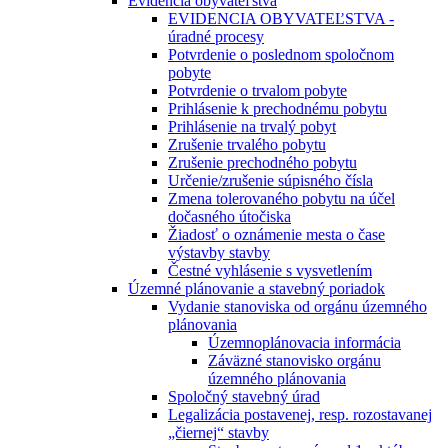
Evidencia obyvateľstva
EVIDENCIA OBYVATEĽSTVA -
úradné procesy
Potvrdenie o poslednom spoločnom
pobyte
Potvrdenie o trvalom pobyte
Prihlásenie k prechodnému pobytu
Prihlásenie na trvalý pobyt
Zrušenie trvalého pobytu
Zrušenie prechodného pobytu
Určenie/zrušenie súpisného čísla
Zmena tolerovaného pobytu na účel
dočasného útočiska
Žiadosť o oznámenie mesta o čase
výstavby stavby
Čestné vyhlásenie s vysvetlením
Územné plánovanie a stavebný poriadok
Vydanie stanoviska od orgánu územného
plánovania
Územnoplánovacia informácia
Záväzné stanovisko orgánu
územného plánovania
Spoločný stavebný úrad
Legalizácia postavenej, resp. rozostavanej
„čiernej“ stavby