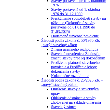
Stavby postavené pred 1. októbrom
1976
Stavby postavené od 1. októbra
1976 do 31.12.1989
Preskúmanie spôsobilosti stavby na
užívanie (Dokončené stavby
postavené od 01.01.1990 do
31.03.2025)
Dodatočné stavebné povolenie
Žiadosti podľa zákona č. 50/1976 Zb. –
„starý“ stavebný zákon
Zmena územného rozhodnutia
Stavebné povolenie a Žiadosť o
zmenu stavby pred jej dokončením
Predĺženie platnosti stavebného
povolenia a Predĺženie lehoty
dokončenia stavby
Kolaudačné rozhodnutie
Žiadosti podľa zákona č. 25/2025 Zb. –
„nový“ stavebný zákon
Ohlásenie stavby a stavebných
úprav
Ohlásenie odstránenia stavby
zhotovenej na základe ohlásenia
Stavebný zámer