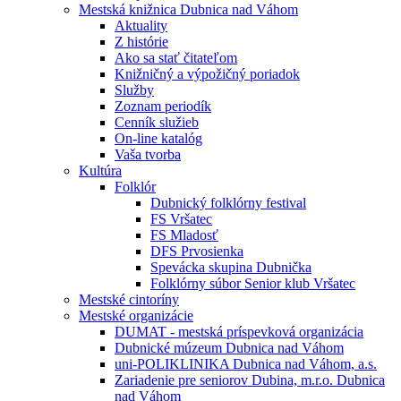
Mestská knižnica Dubnica nad Váhom
Aktuality
Z histórie
Ako sa stať čitateľom
Knižničný a výpožičný poriadok
Služby
Zoznam periodík
Cenník služieb
On-line katalóg
Vaša tvorba
Kultúra
Folklór
Dubnický folklórny festival
FS Vršatec
FS Mladosť
DFS Prvosienka
Spevácka skupina Dubnička
Folklórny súbor Senior klub Vršatec
Mestské cintoríny
Mestské organizácie
DUMAT - mestská príspevková organizácia
Dubnické múzeum Dubnica nad Váhom
uni-POLIKLINIKA Dubnica nad Váhom, a.s.
Zariadenie pre seniorov Dubina, m.r.o. Dubnica
nad Váhom