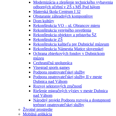
Modernizácia a zlepšenie technického vybavenia
odborných učební v ZŠ s MŠ Pod hájom
Materská škola Centrum I 32
Obstaranie záhradných kompostérov
Dom kultúry
Rekonštrukcia VO – ul. Obrancov mieru
Rekonštrukcia verejného osvetlenia
Rekonštrukcia objektov a prístavba ŠZ
Rekonštrukcie ZŠ
Rekonštrukcia kaštieľa pre Dubnické múzeum
Rekonštrukcia Námestia Matice slovenskej
Ochrana zbierkových fondov v Dubnickom
múzeu
Cezhraničná spolupráca
Visegrad sports games
Podpora opatrovateľskej služby
Podpora opatrovateľskej služby II v meste
Dubnica nad Váhom
Rozvoj sektorových zručností
Riešenie migračných výziev v meste Dubnica
nad Váhom
Národný projekt Podpora rozvoja a dostupnosti
terénnej opatrovateľskej služby
Životné prostredie
Mobilná aplikácia