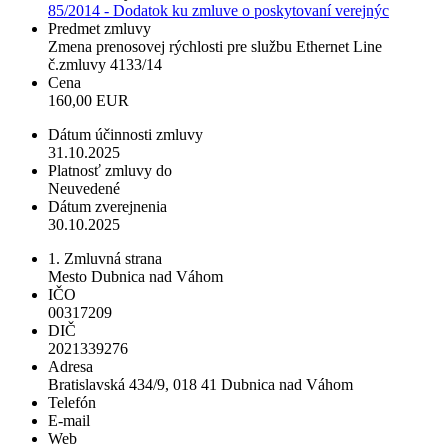
85/2014 - Dodatok ku zmluve o poskytovaní verejnýc
Predmet zmluvy
Zmena prenosovej rýchlosti pre službu Ethernet Line
č.zmluvy 4133/14
Cena
160,00 EUR
Dátum účinnosti zmluvy
31.10.2025
Platnosť zmluvy do
Neuvedené
Dátum zverejnenia
30.10.2025
1. Zmluvná strana
Mesto Dubnica nad Váhom
IČO
00317209
DIČ
2021339276
Adresa
Bratislavská 434/9, 018 41 Dubnica nad Váhom
Telefón
E-mail
Web