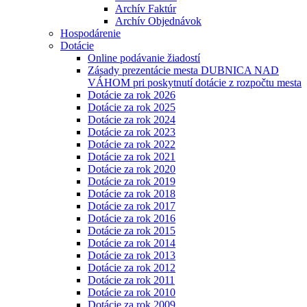
Archív Faktúr
Archív Objednávok
Hospodárenie
Dotácie
Online podávanie žiadostí
Zásady prezentácie mesta DUBNICA NAD
VÁHOM pri poskytnutí dotácie z rozpočtu mesta
Dotácie za rok 2026
Dotácie za rok 2025
Dotácie za rok 2024
Dotácie za rok 2023
Dotácie za rok 2022
Dotácie za rok 2021
Dotácie za rok 2020
Dotácie za rok 2019
Dotácie za rok 2018
Dotácie za rok 2017
Dotácie za rok 2016
Dotácie za rok 2015
Dotácie za rok 2014
Dotácie za rok 2013
Dotácie za rok 2012
Dotácie za rok 2011
Dotácie za rok 2010
Dotácie za rok 2009