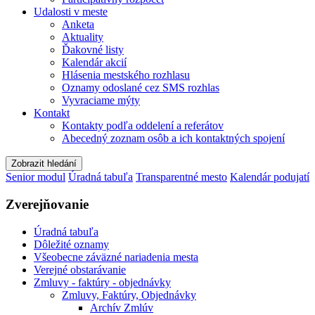
Udalosti v meste
Anketa
Aktuality
Ďakovné listy
Kalendár akcií
Hlásenia mestského rozhlasu
Oznamy odoslané cez SMS rozhlas
Vyvraciame mýty
Kontakt
Kontakty podľa oddelení a referátov
Abecedný zoznam osôb a ich kontaktných spojení
Zobrazit hledání
Senior modul
Úradná tabuľa
Transparentné mesto
Kalendár podujatí
Zverejňovanie
Úradná tabuľa
Dôležité oznamy
Všeobecne záväzné nariadenia mesta
Verejné obstarávanie
Zmluvy - faktúry - objednávky
Zmluvy, Faktúry, Objednávky
Archív Zmlúv