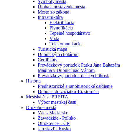
Symboly mesta
Úloha a postavenie mesta
Mesto zo zákona
Infraštruktúra
Elektrifikácia
Plynofikácia
Tepelné hospodárstvo
Voda
Telekomunikácie
Turistická mapa
Dubnickým chotárom
Certifikáty
Prevádzkový poriadok Parku Jána Baltazára
Magina v Dubnici nad Váhom
Prevádzkový poriadok detských ihrísk
História
Predhistorické a ranohistorické osídlenie
Dubnica do začiatku 16. storočia
Mestská časť PREJTA
Výbor mestskej časti
Družobné mestá
Vác - Maďarsko
Zawadzkie - Poľsko
Otrokovice – ČR
Jaroslavľ - Rusko