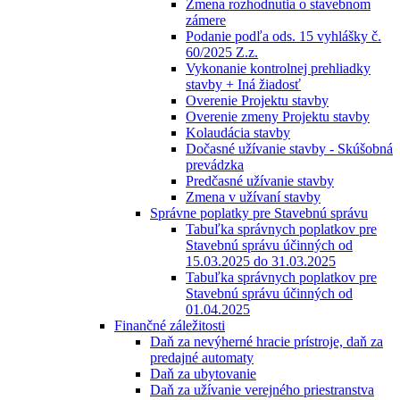
Zmena rozhodnutia o stavebnom
zámere
Podanie podľa ods. 15 vyhlášky č.
60/2025 Z.z.
Vykonanie kontrolnej prehliadky
stavby + Iná žiadosť
Overenie Projektu stavby
Overenie zmeny Projektu stavby
Kolaudácia stavby
Dočasné užívanie stavby - Skúšobná
prevádzka
Predčasné užívanie stavby
Zmena v užívaní stavby
Správne poplatky pre Stavebnú správu
Tabuľka správnych poplatkov pre
Stavebnú správu účinných od
15.03.2025 do 31.03.2025
Tabuľka správnych poplatkov pre
Stavebnú správu účinných od
01.04.2025
Finančné záležitosti
Daň za nevýherné hracie prístroje, daň za
predajné automaty
Daň za ubytovanie
Daň za užívanie verejného priestranstva