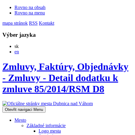
Rovno na obsah
Rovno na menu
mapa stránok
RSS
Kontakt
Výber jazyka
Slovensky
sk
English
en
Zmluvy, Faktúry, Objednávky
- Zmluvy - Detail dodatku k
zmluve 85/2014/RSM D8
Otevřit navigaci
Menu
Mesto
Základné informácie
Logo mesta