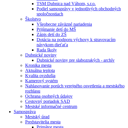
TSM Dubnica nad Váhom, s.r.o.
Podiel samosprávy v jednotlivých obchodných
spoločnostiach
Školstvo
Všeobecne záväzné nariadenia
Prijímanie detí do MŠ
Zápis detí do ZŠ
Dotácia na podporu výchovy k stravovacím
návykom dieťaťa
Rada školy
Dubnické noviny
Dubnické noviny pre slabozrakých - archív
Kronika mesta
Aktuálna teplota
Kvalita ovzdušia
Kamerový systém
Nahlasovanie porúch verejného osvetlenia a mestského
rozhlasu
Ochrana osobných údajov
Cestovný poriadok SAD
Mestské informačné centrum
Samospráva
Mestský úrad
Predstavitelia mesta
Primátor mesta