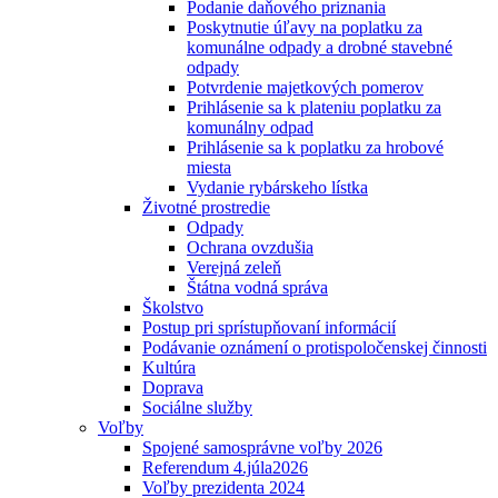
Podanie daňového priznania
Poskytnutie úľavy na poplatku za
komunálne odpady a drobné stavebné
odpady
Potvrdenie majetkových pomerov
Prihlásenie sa k plateniu poplatku za
komunálny odpad
Prihlásenie sa k poplatku za hrobové
miesta
Vydanie rybárskeho lístka
Životné prostredie
Odpady
Ochrana ovzdušia
Verejná zeleň
Štátna vodná správa
Školstvo
Postup pri sprístupňovaní informácií
Podávanie oznámení o protispoločenskej činnosti
Kultúra
Doprava
Sociálne služby
Voľby
Spojené samosprávne voľby 2026
Referendum 4.júla2026
Voľby prezidenta 2024