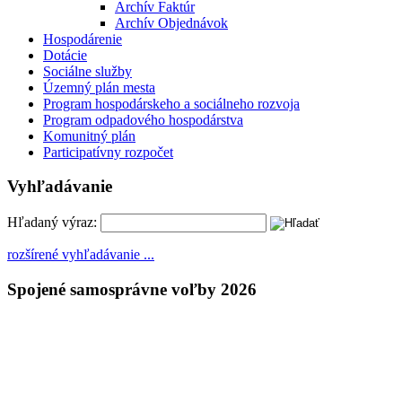
Archív Faktúr
Archív Objednávok
Hospodárenie
Dotácie
Sociálne služby
Územný plán mesta
Program hospodárskeho a sociálneho rozvoja
Program odpadového hospodárstva
Komunitný plán
Participatívny rozpočet
Vyhľadávanie
Hľadaný výraz:
rozšírené vyhľadávanie ...
Spojené samosprávne voľby 2026