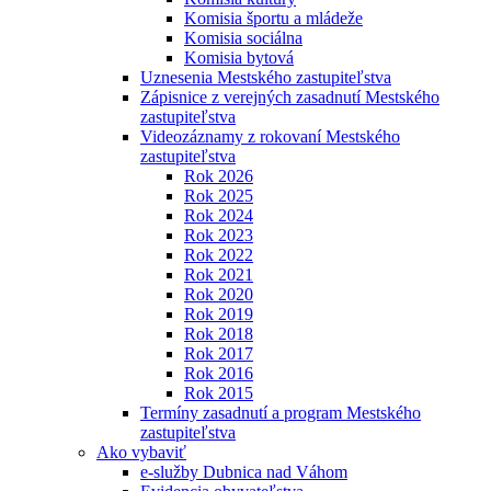
Komisia športu a mládeže
Komisia sociálna
Komisia bytová
Uznesenia Mestského zastupiteľstva
Zápisnice z verejných zasadnutí Mestského
zastupiteľstva
Videozáznamy z rokovaní Mestského
zastupiteľstva
Rok 2026
Rok 2025
Rok 2024
Rok 2023
Rok 2022
Rok 2021
Rok 2020
Rok 2019
Rok 2018
Rok 2017
Rok 2016
Rok 2015
Termíny zasadnutí a program Mestského
zastupiteľstva
Ako vybaviť
e-služby Dubnica nad Váhom