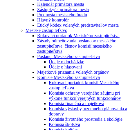
Kalendár primátora mesta
Zástupkyňa primátora mesta
Prednosta mestského úradu
Hlavný kontrolór
Etický kódex volených predstaviteľov mesta
Mestské zastupiteľstvo
Rokovací poriadok Mestského zastupiteľstva
Zásady odmeňovania poslancov mestského
zastupiteľstva, členov komisií mestského
zastupiteľstva
Poslanci Mestského zastupiteľstva
Údaje o dochádzke
Údaje o hlasovaní
Majetkové priznania volených orgánov
Komisie Mestského zastupiteľstva
Rokovací poriadok komisií Mestského
zastupiteľstva
Komisia ochrany verejného záujmu pri
výkone funkcií verejných funkcionárov
Komisia finančná a majetková
Komisia výstavby, územného plánovania a
dopravy
Komisia životného prostredia a ekológie
Komisia školstva
Komisia kultúry