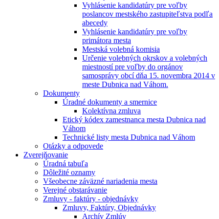
Vyhlásenie kandidatúry pre voľby
poslancov mestského zastupiteľstva podľa
abecedy
Vyhlásenie kandidatúry pre voľby
primátora mesta
Mestská volebná komisia
Určenie volebných okrskov a volebných
miestností pre voľby do orgánov
samosprávy obcí dňa 15. novembra 2014 v
meste Dubnica nad Váhom.
Dokumenty
Úradné dokumenty a smernice
Kolektívna zmluva
Etický kódex zamestnanca mesta Dubnica nad
Váhom
Technické listy mesta Dubnica nad Váhom
Otázky a odpovede
Zverejňovanie
Úradná tabuľa
Dôležité oznamy
Všeobecne záväzné nariadenia mesta
Verejné obstarávanie
Zmluvy - faktúry - objednávky
Zmluvy, Faktúry, Objednávky
Archív Zmlúv