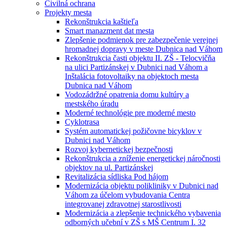
Civilná ochrana
Projekty mesta
Rekonštrukcia kaštieľa
Smart manazment dat mesta
Zlepšenie podmienok pre zabezpečenie verejnej
hromadnej dopravy v meste Dubnica nad Váhom
Rekonštrukcia časti objektu II. ZŠ - Telocvičňa
na ulici Partizánskej v Dubnici nad Váhom a
Inštalácia fotovoltaiky na objektoch mesta
Dubnica nad Váhom
Vodozádržné opatrenia domu kultúry a
mestského úradu
Moderné technológie pre moderné mesto
Cyklotrasa
Systém automatickej požičovne bicyklov v
Dubnici nad Váhom
Rozvoj kybernetickej bezpečnosti
Rekonštrukcia a zníženie energetickej náročnosti
objektov na ul. Partizánskej
Revitalizácia sídliska Pod hájom
Modernizácia objektu polikliniky v Dubnici nad
Váhom za účelom vybudovania Centra
integrovanej zdravotnej starostlivosti
Modernizácia a zlepšenie technického vybavenia
odborných učební v ZŠ s MŠ Centrum I. 32