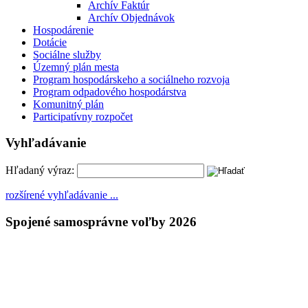
Archív Faktúr
Archív Objednávok
Hospodárenie
Dotácie
Sociálne služby
Územný plán mesta
Program hospodárskeho a sociálneho rozvoja
Program odpadového hospodárstva
Komunitný plán
Participatívny rozpočet
Vyhľadávanie
Hľadaný výraz:
rozšírené vyhľadávanie ...
Spojené samosprávne voľby 2026