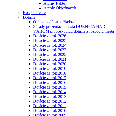
Archív Faktúr
Archív Objednávok
Hospodárenie
Dotácie
Online podávanie žiadostí
Zásady prezentácie mesta DUBNICA NAD
VÁHOM pri poskytnutí dotácie z rozpočtu mesta
Dotácie za rok 2026
Dotácie za rok 2025
Dotácie za rok 2024
Dotácie za rok 2023
Dotácie za rok 2022
Dotácie za rok 2021
Dotácie za rok 2020
Dotácie za rok 2019
Dotácie za rok 2018
Dotácie za rok 2017
Dotácie za rok 2016
Dotácie za rok 2015
Dotácie za rok 2014
Dotácie za rok 2013
Dotácie za rok 2012
Dotácie za rok 2011
Dotácie za rok 2010
Dotácie za rok 2009