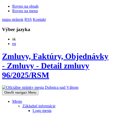
Rovno na obsah
Rovno na menu
mapa stránok
RSS
Kontakt
Výber jazyka
Slovensky
sk
English
en
Zmluvy, Faktúry, Objednávky
- Zmluvy - Detail zmluvy
96/2025/RSM
Otevřit navigaci
Menu
Mesto
Základné informácie
Logo mesta