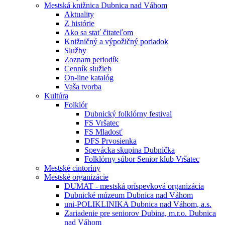
Mestská knižnica Dubnica nad Váhom
Aktuality
Z histórie
Ako sa stať čitateľom
Knižničný a výpožičný poriadok
Služby
Zoznam periodík
Cenník služieb
On-line katalóg
Vaša tvorba
Kultúra
Folklór
Dubnický folklórny festival
FS Vršatec
FS Mladosť
DFS Prvosienka
Spevácka skupina Dubnička
Folklórny súbor Senior klub Vršatec
Mestské cintoríny
Mestské organizácie
DUMAT - mestská príspevková organizácia
Dubnické múzeum Dubnica nad Váhom
uni-POLIKLINIKA Dubnica nad Váhom, a.s.
Zariadenie pre seniorov Dubina, m.r.o. Dubnica
nad Váhom