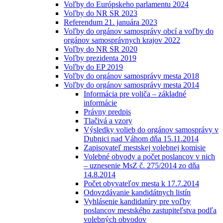
Voľby do Európskeho parlamentu 2024
Voľby do NR SR 2023
Referendum 21. januára 2023
Voľby do orgánov samosprávy obcí a voľby do
orgánov samosprávnych krajov 2022
Voľby do NR SR 2020
Voľby prezidenta 2019
Voľby do EP 2019
Voľby do orgánov samosprávy mesta 2018
Voľby do orgánov samosprávy mesta 2014
Informácia pre voliča – základné
informácie
Právny predpis
Tlačivá a vzory
Výsledky volieb do orgánov samosprávy v
Dubnici nad Váhom dňa 15.11.2014
Zapisovateľ mestskej volebnej komisie
Volebné obvody a počet poslancov v nich
– uznesenie MsZ č. 275/2014 zo dňa
14.8.2014
Počet obyvateľov mesta k 17.7.2014
Odovzdávanie kandidátnych listín
Vyhlásenie kandidatúry pre voľby
poslancov mestského zastupiteľstva podľa
volebných obvodov