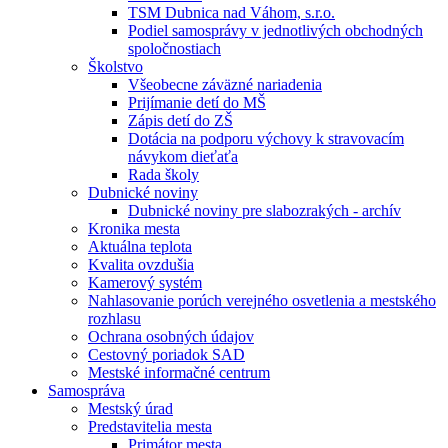
TSM Dubnica nad Váhom, s.r.o.
Podiel samosprávy v jednotlivých obchodných
spoločnostiach
Školstvo
Všeobecne záväzné nariadenia
Prijímanie detí do MŠ
Zápis detí do ZŠ
Dotácia na podporu výchovy k stravovacím
návykom dieťaťa
Rada školy
Dubnické noviny
Dubnické noviny pre slabozrakých - archív
Kronika mesta
Aktuálna teplota
Kvalita ovzdušia
Kamerový systém
Nahlasovanie porúch verejného osvetlenia a mestského
rozhlasu
Ochrana osobných údajov
Cestovný poriadok SAD
Mestské informačné centrum
Samospráva
Mestský úrad
Predstavitelia mesta
Primátor mesta