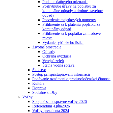
Podanie daňového priznania
Poskytnutie úľavy na poplatku za
komunálne odpady a drobné stavebné
odpady
Potvrdenie majetkových pomerov
Prihlásenie sa k plateniu poplatku za
komunálny odpad
Prihlásenie sa k poplatku za hrobové
miesta
Vydanie rybárskeho lístka
Životné prostredie
Odpady
Ochrana ovzdušia
Verejná zeleň
Štátna vodná správa
Školstvo
Postup pri sprístupňovaní informácií
Podávanie oznámení o protispoločenskej činnosti
Kultúra
Doprava
Sociálne služby
Voľby
Spojené samosprávne voľby 2026
Referendum 4.júla2026
Voľby prezidenta 2024