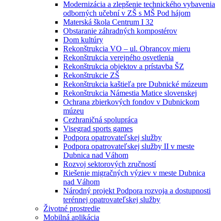
Modernizácia a zlepšenie technického vybavenia
odborných učební v ZŠ s MŠ Pod hájom
Materská škola Centrum I 32
Obstaranie záhradných kompostérov
Dom kultúry
Rekonštrukcia VO – ul. Obrancov mieru
Rekonštrukcia verejného osvetlenia
Rekonštrukcia objektov a prístavba ŠZ
Rekonštrukcie ZŠ
Rekonštrukcia kaštieľa pre Dubnické múzeum
Rekonštrukcia Námestia Matice slovenskej
Ochrana zbierkových fondov v Dubnickom
múzeu
Cezhraničná spolupráca
Visegrad sports games
Podpora opatrovateľskej služby
Podpora opatrovateľskej služby II v meste
Dubnica nad Váhom
Rozvoj sektorových zručností
Riešenie migračných výziev v meste Dubnica
nad Váhom
Národný projekt Podpora rozvoja a dostupnosti
terénnej opatrovateľskej služby
Životné prostredie
Mobilná aplikácia