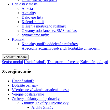
Udalosti v meste
Anketa
Aktuality
Ďakovné listy
Kalendár akcií
Hlásenia mestského rozhlasu
Oznamy odoslané cez SMS rozhlas
Vyvraciame mýty
Kontakt
Kontakty podľa oddelení a referátov
Abecedný zoznam osôb a ich kontaktných spojení
Zobrazit hledání
Senior modul
Úradná tabuľa
Transparentné mesto
Kalendár podujatí
Zverejňovanie
Úradná tabuľa
Dôležité oznamy
Všeobecne záväzné nariadenia mesta
Verejné obstarávanie
Zmluvy - faktúry - objednávky
Zmluvy, Faktúry, Objednávky
Archív Zmlúv