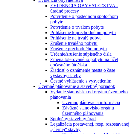
Evidencia obyvateľstva
EVIDENCIA OBYVATEĽSTVA -
úradné procesy
Potvrdenie o poslednom spoločnom
pobyte
Potvrdenie o trvalom pobyte
Prihlásenie k prechodnému pobytu
Prihlásenie na trvalý pobyt
Zrušenie trvalého pobytu
Zrušenie prechodného pobytu
Určenie/zrušenie súpisného čísla
Zmena tolerovaného pobytu na účel
dočasného útočiska
Žiadosť o oznámenie mesta o čase
výstavby stavby
Čestné vyhlásenie s vysvetlením
Územné plánovanie a stavebný poriadok
Vydanie stanoviska od orgánu územného
plánovania
Územnoplánovacia informácia
Záväzné stanovisko orgánu
územného plánovania
Spoločný stavebný úrad
Legalizácia postavenej, resp. rozostavanej
„čiernej“ stavby