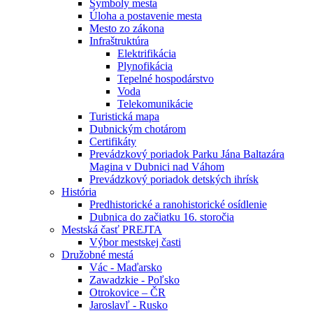
Symboly mesta
Úloha a postavenie mesta
Mesto zo zákona
Infraštruktúra
Elektrifikácia
Plynofikácia
Tepelné hospodárstvo
Voda
Telekomunikácie
Turistická mapa
Dubnickým chotárom
Certifikáty
Prevádzkový poriadok Parku Jána Baltazára
Magina v Dubnici nad Váhom
Prevádzkový poriadok detských ihrísk
História
Predhistorické a ranohistorické osídlenie
Dubnica do začiatku 16. storočia
Mestská časť PREJTA
Výbor mestskej časti
Družobné mestá
Vác - Maďarsko
Zawadzkie - Poľsko
Otrokovice – ČR
Jaroslavľ - Rusko