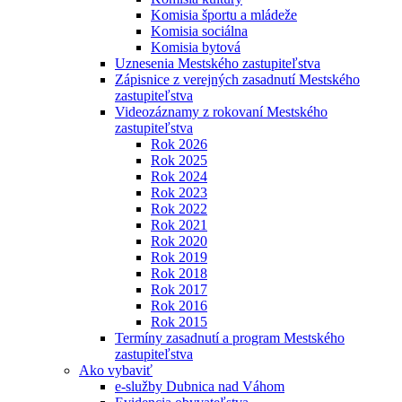
Komisia športu a mládeže
Komisia sociálna
Komisia bytová
Uznesenia Mestského zastupiteľstva
Zápisnice z verejných zasadnutí Mestského
zastupiteľstva
Videozáznamy z rokovaní Mestského
zastupiteľstva
Rok 2026
Rok 2025
Rok 2024
Rok 2023
Rok 2022
Rok 2021
Rok 2020
Rok 2019
Rok 2018
Rok 2017
Rok 2016
Rok 2015
Termíny zasadnutí a program Mestského
zastupiteľstva
Ako vybaviť
e-služby Dubnica nad Váhom