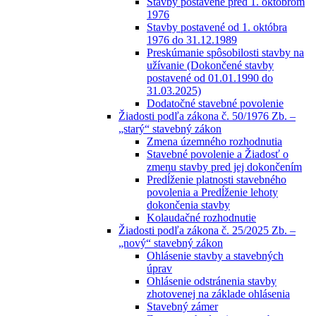
Stavby postavené pred 1. októbrom
1976
Stavby postavené od 1. októbra
1976 do 31.12.1989
Preskúmanie spôsobilosti stavby na
užívanie (Dokončené stavby
postavené od 01.01.1990 do
31.03.2025)
Dodatočné stavebné povolenie
Žiadosti podľa zákona č. 50/1976 Zb. –
„starý“ stavebný zákon
Zmena územného rozhodnutia
Stavebné povolenie a Žiadosť o
zmenu stavby pred jej dokončením
Predĺženie platnosti stavebného
povolenia a Predĺženie lehoty
dokončenia stavby
Kolaudačné rozhodnutie
Žiadosti podľa zákona č. 25/2025 Zb. –
„nový“ stavebný zákon
Ohlásenie stavby a stavebných
úprav
Ohlásenie odstránenia stavby
zhotovenej na základe ohlásenia
Stavebný zámer