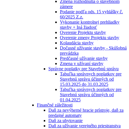
Zmena rozhodnutia o stavebnom
zámere
Podanie podľa ods. 15 vyhlášky č.
60/2025 Z.z.
Vykonanie kontrolnej prehliadky
stavby + Iná žiadosť
Overenie Projektu stavby
Overenie zmeny Projektu stavby
Kolaudácia stavby
Dočasné užívanie stavby - Skúšobná
prevádzka
Predčasné užívanie stavby
Zmena v užívaní stavby
Správne poplatky pre Stavebnú správu
Tabuľka správnych poplatkov pre
Stavebnú správu účinných od
15.03.2025 do 31.03.2025
Tabuľka správnych poplatkov pre
Stavebnú správu účinných od
01.04.2025
Finančné záležitosti
Daň za nevýherné hracie prístroje, daň za
predajné automaty
Daň za ubytovanie
Daň za užívanie verejného priestranstva