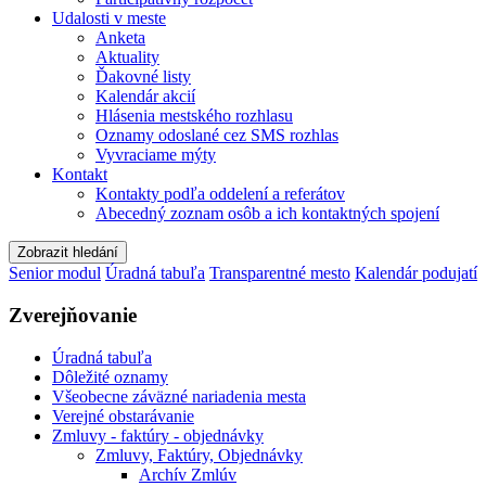
Udalosti v meste
Anketa
Aktuality
Ďakovné listy
Kalendár akcií
Hlásenia mestského rozhlasu
Oznamy odoslané cez SMS rozhlas
Vyvraciame mýty
Kontakt
Kontakty podľa oddelení a referátov
Abecedný zoznam osôb a ich kontaktných spojení
Zobrazit hledání
Senior modul
Úradná tabuľa
Transparentné mesto
Kalendár podujatí
Zverejňovanie
Úradná tabuľa
Dôležité oznamy
Všeobecne záväzné nariadenia mesta
Verejné obstarávanie
Zmluvy - faktúry - objednávky
Zmluvy, Faktúry, Objednávky
Archív Zmlúv