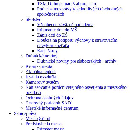
TSM Dubnica nad Váhom, s.r.o.
Podiel samosprávy v jednotlivých obchodných
spoločnostiach
Školstvo
Všeobecne záväzné nariadenia
Prijímanie detí do MŠ
Zápis detí do ZŠ
Dotácia na podporu výchovy k stravovacím
návykom dieťaťa
Rada školy
Dubnické noviny
Dubnické noviny pre slabozrakých - archív
Kronika mesta
Aktuálna teplota
Kvalita ovzdušia
Kamerový systém
Nahlasovanie porúch verejného osvetlenia a mestského
rozhlasu
Ochrana osobných údajov
Cestovný poriadok SAD
Mestské informačné centrum
Samospráva
Mestský úrad
Predstavitelia mesta
Primátor mesta