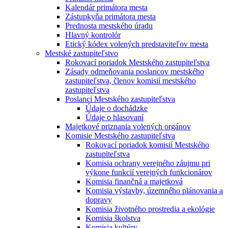
Kalendár primátora mesta
Zástupkyňa primátora mesta
Prednosta mestského úradu
Hlavný kontrolór
Etický kódex volených predstaviteľov mesta
Mestské zastupiteľstvo
Rokovací poriadok Mestského zastupiteľstva
Zásady odmeňovania poslancov mestského
zastupiteľstva, členov komisií mestského
zastupiteľstva
Poslanci Mestského zastupiteľstva
Údaje o dochádzke
Údaje o hlasovaní
Majetkové priznania volených orgánov
Komisie Mestského zastupiteľstva
Rokovací poriadok komisií Mestského
zastupiteľstva
Komisia ochrany verejného záujmu pri
výkone funkcií verejných funkcionárov
Komisia finančná a majetková
Komisia výstavby, územného plánovania a
dopravy
Komisia životného prostredia a ekológie
Komisia školstva
Komisia kultúry