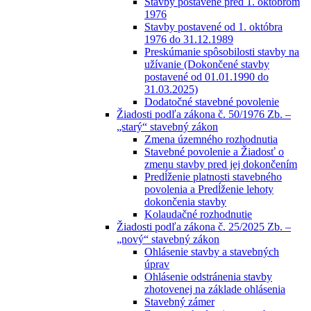
Stavby postavené pred 1. októbrom
1976
Stavby postavené od 1. októbra
1976 do 31.12.1989
Preskúmanie spôsobilosti stavby na
užívanie (Dokončené stavby
postavené od 01.01.1990 do
31.03.2025)
Dodatočné stavebné povolenie
Žiadosti podľa zákona č. 50/1976 Zb. –
„starý“ stavebný zákon
Zmena územného rozhodnutia
Stavebné povolenie a Žiadosť o
zmenu stavby pred jej dokončením
Predĺženie platnosti stavebného
povolenia a Predĺženie lehoty
dokončenia stavby
Kolaudačné rozhodnutie
Žiadosti podľa zákona č. 25/2025 Zb. –
„nový“ stavebný zákon
Ohlásenie stavby a stavebných
úprav
Ohlásenie odstránenia stavby
zhotovenej na základe ohlásenia
Stavebný zámer