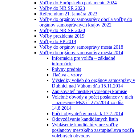
Voľby do Európskeho parlamentu 2024
Voľby do NR SR 2023
Referendum 21. januára 2023
Voľby do orgánov samosprávy obcí a voľby do
orgánov samosprávnych krajov 2022
Voľby do NR SR 2020
Voľby prezidenta 2019
Voľby do EP 2019
Voľby do orgánov samosprávy mesta 2018
Voľby do orgánov samosprávy mesta 2014
Informácia pre voliča – základné
informácie
Právny predpis
Tlačivá a vzory
Výsledky volieb do orgánov samosprávy v
Dubnici nad Váhom dňa 15.11.2014
Zapisovateľ mestskej volebnej komisie
Volebné obvody a počet poslancov v nich
– uznesenie MsZ č. 275/2014 zo dňa
14.8.2014
Počet obyvateľov mesta k 17.7.2014
Odovzdávanie kandidátnych listín
Vyhlásenie kandidatúry pre voľby
poslancov mestského zastupiteľstva podľa
volebných obvodov