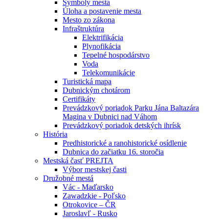
Symboly mesta
Úloha a postavenie mesta
Mesto zo zákona
Infraštruktúra
Elektrifikácia
Plynofikácia
Tepelné hospodárstvo
Voda
Telekomunikácie
Turistická mapa
Dubnickým chotárom
Certifikáty
Prevádzkový poriadok Parku Jána Baltazára
Magina v Dubnici nad Váhom
Prevádzkový poriadok detských ihrísk
História
Predhistorické a ranohistorické osídlenie
Dubnica do začiatku 16. storočia
Mestská časť PREJTA
Výbor mestskej časti
Družobné mestá
Vác - Maďarsko
Zawadzkie - Poľsko
Otrokovice – ČR
Jaroslavľ - Rusko