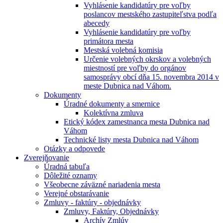
Vyhlásenie kandidatúry pre voľby
poslancov mestského zastupiteľstva podľa
abecedy
Vyhlásenie kandidatúry pre voľby
primátora mesta
Mestská volebná komisia
Určenie volebných okrskov a volebných
miestností pre voľby do orgánov
samosprávy obcí dňa 15. novembra 2014 v
meste Dubnica nad Váhom.
Dokumenty
Úradné dokumenty a smernice
Kolektívna zmluva
Etický kódex zamestnanca mesta Dubnica nad
Váhom
Technické listy mesta Dubnica nad Váhom
Otázky a odpovede
Zverejňovanie
Úradná tabuľa
Dôležité oznamy
Všeobecne záväzné nariadenia mesta
Verejné obstarávanie
Zmluvy - faktúry - objednávky
Zmluvy, Faktúry, Objednávky
Archív Zmlúv