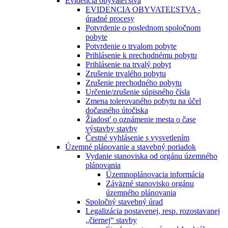
Evidencia obyvateľstva
EVIDENCIA OBYVATEĽSTVA -
úradné procesy
Potvrdenie o poslednom spoločnom
pobyte
Potvrdenie o trvalom pobyte
Prihlásenie k prechodnému pobytu
Prihlásenie na trvalý pobyt
Zrušenie trvalého pobytu
Zrušenie prechodného pobytu
Určenie/zrušenie súpisného čísla
Zmena tolerovaného pobytu na účel
dočasného útočiska
Žiadosť o oznámenie mesta o čase
výstavby stavby
Čestné vyhlásenie s vysvetlením
Územné plánovanie a stavebný poriadok
Vydanie stanoviska od orgánu územného
plánovania
Územnoplánovacia informácia
Záväzné stanovisko orgánu
územného plánovania
Spoločný stavebný úrad
Legalizácia postavenej, resp. rozostavanej
„čiernej“ stavby