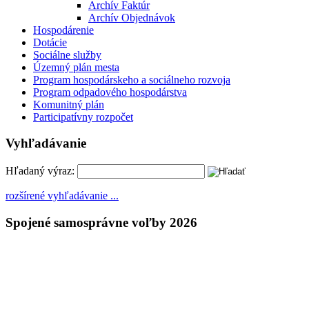
Archív Faktúr
Archív Objednávok
Hospodárenie
Dotácie
Sociálne služby
Územný plán mesta
Program hospodárskeho a sociálneho rozvoja
Program odpadového hospodárstva
Komunitný plán
Participatívny rozpočet
Vyhľadávanie
Hľadaný výraz:
rozšírené vyhľadávanie ...
Spojené samosprávne voľby 2026