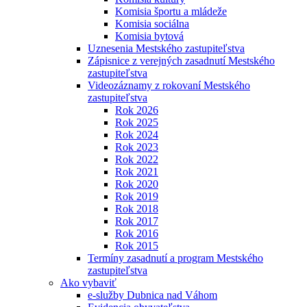
Komisia športu a mládeže
Komisia sociálna
Komisia bytová
Uznesenia Mestského zastupiteľstva
Zápisnice z verejných zasadnutí Mestského
zastupiteľstva
Videozáznamy z rokovaní Mestského
zastupiteľstva
Rok 2026
Rok 2025
Rok 2024
Rok 2023
Rok 2022
Rok 2021
Rok 2020
Rok 2019
Rok 2018
Rok 2017
Rok 2016
Rok 2015
Termíny zasadnutí a program Mestského
zastupiteľstva
Ako vybaviť
e-služby Dubnica nad Váhom