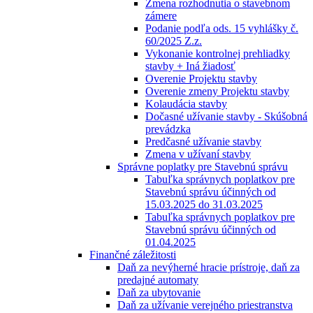
Zmena rozhodnutia o stavebnom
zámere
Podanie podľa ods. 15 vyhlášky č.
60/2025 Z.z.
Vykonanie kontrolnej prehliadky
stavby + Iná žiadosť
Overenie Projektu stavby
Overenie zmeny Projektu stavby
Kolaudácia stavby
Dočasné užívanie stavby - Skúšobná
prevádzka
Predčasné užívanie stavby
Zmena v užívaní stavby
Správne poplatky pre Stavebnú správu
Tabuľka správnych poplatkov pre
Stavebnú správu účinných od
15.03.2025 do 31.03.2025
Tabuľka správnych poplatkov pre
Stavebnú správu účinných od
01.04.2025
Finančné záležitosti
Daň za nevýherné hracie prístroje, daň za
predajné automaty
Daň za ubytovanie
Daň za užívanie verejného priestranstva