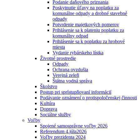
Podanie daňového priznania
Poskytnutie úľavy na poplatku za
komunálne odpady a drobné stavebné
odpady
Potvrdenie majetkových pomerov
Prihlásenie sa k plateniu poplatku za
komunálny odpad
Prihlásenie sa k poplatku za hrobové
miesta
Vydanie rybárskeho lístka
Životné prostredie
Odpady
Ochrana ovzdušia
Verejná zeleň
Štátna vodná správa
Školstvo
Postup pri sprístupňovaní informácií
Podávanie oznámení o protispoločenskej činnosti
Kultúra
Doprava
Sociálne služby
Voľby
Spojené samosprávne voľby 2026
Referendum 4.júla2026
Voľby prezidenta 2024