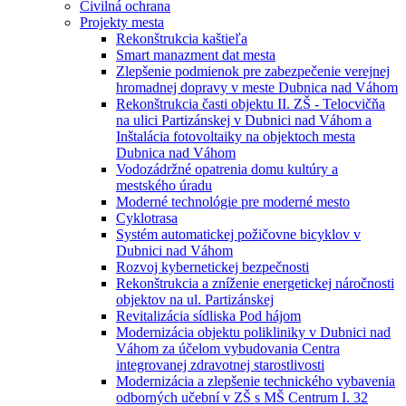
Civilná ochrana
Projekty mesta
Rekonštrukcia kaštieľa
Smart manazment dat mesta
Zlepšenie podmienok pre zabezpečenie verejnej
hromadnej dopravy v meste Dubnica nad Váhom
Rekonštrukcia časti objektu II. ZŠ - Telocvičňa
na ulici Partizánskej v Dubnici nad Váhom a
Inštalácia fotovoltaiky na objektoch mesta
Dubnica nad Váhom
Vodozádržné opatrenia domu kultúry a
mestského úradu
Moderné technológie pre moderné mesto
Cyklotrasa
Systém automatickej požičovne bicyklov v
Dubnici nad Váhom
Rozvoj kybernetickej bezpečnosti
Rekonštrukcia a zníženie energetickej náročnosti
objektov na ul. Partizánskej
Revitalizácia sídliska Pod hájom
Modernizácia objektu polikliniky v Dubnici nad
Váhom za účelom vybudovania Centra
integrovanej zdravotnej starostlivosti
Modernizácia a zlepšenie technického vybavenia
odborných učební v ZŠ s MŠ Centrum I. 32