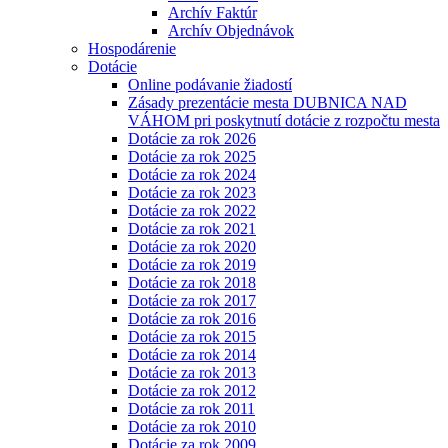
Archív Faktúr
Archív Objednávok
Hospodárenie
Dotácie
Online podávanie žiadostí
Zásady prezentácie mesta DUBNICA NAD
VÁHOM pri poskytnutí dotácie z rozpočtu mesta
Dotácie za rok 2026
Dotácie za rok 2025
Dotácie za rok 2024
Dotácie za rok 2023
Dotácie za rok 2022
Dotácie za rok 2021
Dotácie za rok 2020
Dotácie za rok 2019
Dotácie za rok 2018
Dotácie za rok 2017
Dotácie za rok 2016
Dotácie za rok 2015
Dotácie za rok 2014
Dotácie za rok 2013
Dotácie za rok 2012
Dotácie za rok 2011
Dotácie za rok 2010
Dotácie za rok 2009