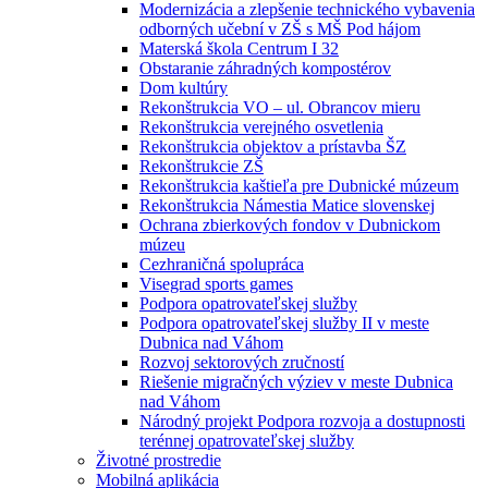
Modernizácia a zlepšenie technického vybavenia
odborných učební v ZŠ s MŠ Pod hájom
Materská škola Centrum I 32
Obstaranie záhradných kompostérov
Dom kultúry
Rekonštrukcia VO – ul. Obrancov mieru
Rekonštrukcia verejného osvetlenia
Rekonštrukcia objektov a prístavba ŠZ
Rekonštrukcie ZŠ
Rekonštrukcia kaštieľa pre Dubnické múzeum
Rekonštrukcia Námestia Matice slovenskej
Ochrana zbierkových fondov v Dubnickom
múzeu
Cezhraničná spolupráca
Visegrad sports games
Podpora opatrovateľskej služby
Podpora opatrovateľskej služby II v meste
Dubnica nad Váhom
Rozvoj sektorových zručností
Riešenie migračných výziev v meste Dubnica
nad Váhom
Národný projekt Podpora rozvoja a dostupnosti
terénnej opatrovateľskej služby
Životné prostredie
Mobilná aplikácia