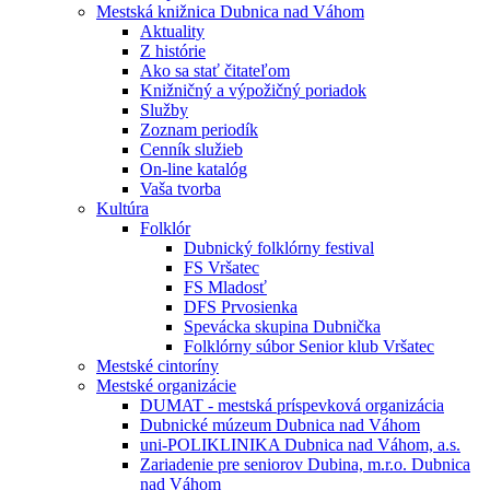
Mestská knižnica Dubnica nad Váhom
Aktuality
Z histórie
Ako sa stať čitateľom
Knižničný a výpožičný poriadok
Služby
Zoznam periodík
Cenník služieb
On-line katalóg
Vaša tvorba
Kultúra
Folklór
Dubnický folklórny festival
FS Vršatec
FS Mladosť
DFS Prvosienka
Spevácka skupina Dubnička
Folklórny súbor Senior klub Vršatec
Mestské cintoríny
Mestské organizácie
DUMAT - mestská príspevková organizácia
Dubnické múzeum Dubnica nad Váhom
uni-POLIKLINIKA Dubnica nad Váhom, a.s.
Zariadenie pre seniorov Dubina, m.r.o. Dubnica
nad Váhom