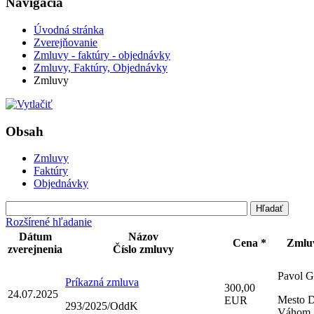
Navigácia
Úvodná stránka
Zverejňovanie
Zmluvy - faktúry - objednávky
Zmluvy, Faktúry, Objednávky
Zmluvy
Obsah
Zmluvy
Faktúry
Objednávky
Rozšírené hľadanie
Dátum
Názov
Cena *
Zmluv
zverejnenia
Číslo zmluvy
Pavol G
Príkazná zmluva
300,00
24.07.2025
Mesto D
EUR
293/2025/OddK
Váhom