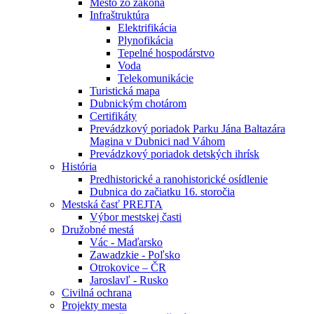
Mesto zo zákona
Infraštruktúra
Elektrifikácia
Plynofikácia
Tepelné hospodárstvo
Voda
Telekomunikácie
Turistická mapa
Dubnickým chotárom
Certifikáty
Prevádzkový poriadok Parku Jána Baltazára
Magina v Dubnici nad Váhom
Prevádzkový poriadok detských ihrísk
História
Predhistorické a ranohistorické osídlenie
Dubnica do začiatku 16. storočia
Mestská časť PREJTA
Výbor mestskej časti
Družobné mestá
Vác - Maďarsko
Zawadzkie - Poľsko
Otrokovice – ČR
Jaroslavľ - Rusko
Civilná ochrana
Projekty mesta