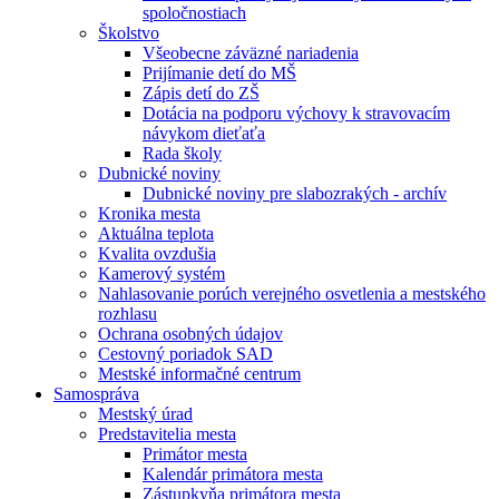
spoločnostiach
Školstvo
Všeobecne záväzné nariadenia
Prijímanie detí do MŠ
Zápis detí do ZŠ
Dotácia na podporu výchovy k stravovacím
návykom dieťaťa
Rada školy
Dubnické noviny
Dubnické noviny pre slabozrakých - archív
Kronika mesta
Aktuálna teplota
Kvalita ovzdušia
Kamerový systém
Nahlasovanie porúch verejného osvetlenia a mestského
rozhlasu
Ochrana osobných údajov
Cestovný poriadok SAD
Mestské informačné centrum
Samospráva
Mestský úrad
Predstavitelia mesta
Primátor mesta
Kalendár primátora mesta
Zástupkyňa primátora mesta