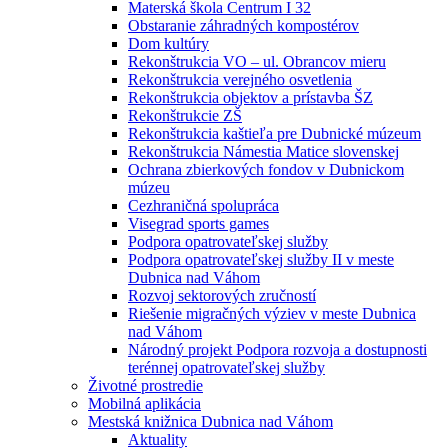
Materská škola Centrum I 32
Obstaranie záhradných kompostérov
Dom kultúry
Rekonštrukcia VO – ul. Obrancov mieru
Rekonštrukcia verejného osvetlenia
Rekonštrukcia objektov a prístavba ŠZ
Rekonštrukcie ZŠ
Rekonštrukcia kaštieľa pre Dubnické múzeum
Rekonštrukcia Námestia Matice slovenskej
Ochrana zbierkových fondov v Dubnickom
múzeu
Cezhraničná spolupráca
Visegrad sports games
Podpora opatrovateľskej služby
Podpora opatrovateľskej služby II v meste
Dubnica nad Váhom
Rozvoj sektorových zručností
Riešenie migračných výziev v meste Dubnica
nad Váhom
Národný projekt Podpora rozvoja a dostupnosti
terénnej opatrovateľskej služby
Životné prostredie
Mobilná aplikácia
Mestská knižnica Dubnica nad Váhom
Aktuality