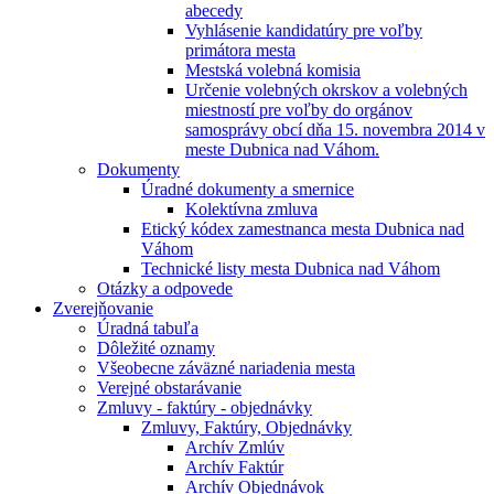
abecedy
Vyhlásenie kandidatúry pre voľby
primátora mesta
Mestská volebná komisia
Určenie volebných okrskov a volebných
miestností pre voľby do orgánov
samosprávy obcí dňa 15. novembra 2014 v
meste Dubnica nad Váhom.
Dokumenty
Úradné dokumenty a smernice
Kolektívna zmluva
Etický kódex zamestnanca mesta Dubnica nad
Váhom
Technické listy mesta Dubnica nad Váhom
Otázky a odpovede
Zverejňovanie
Úradná tabuľa
Dôležité oznamy
Všeobecne záväzné nariadenia mesta
Verejné obstarávanie
Zmluvy - faktúry - objednávky
Zmluvy, Faktúry, Objednávky
Archív Zmlúv
Archív Faktúr
Archív Objednávok