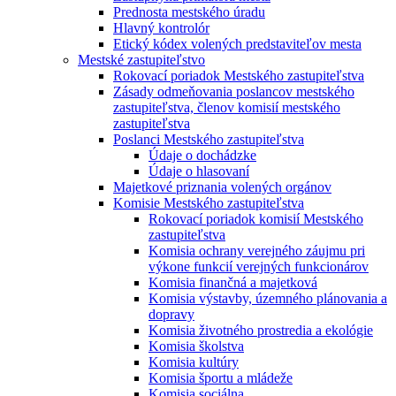
Prednosta mestského úradu
Hlavný kontrolór
Etický kódex volených predstaviteľov mesta
Mestské zastupiteľstvo
Rokovací poriadok Mestského zastupiteľstva
Zásady odmeňovania poslancov mestského
zastupiteľstva, členov komisií mestského
zastupiteľstva
Poslanci Mestského zastupiteľstva
Údaje o dochádzke
Údaje o hlasovaní
Majetkové priznania volených orgánov
Komisie Mestského zastupiteľstva
Rokovací poriadok komisií Mestského
zastupiteľstva
Komisia ochrany verejného záujmu pri
výkone funkcií verejných funkcionárov
Komisia finančná a majetková
Komisia výstavby, územného plánovania a
dopravy
Komisia životného prostredia a ekológie
Komisia školstva
Komisia kultúry
Komisia športu a mládeže
Komisia sociálna