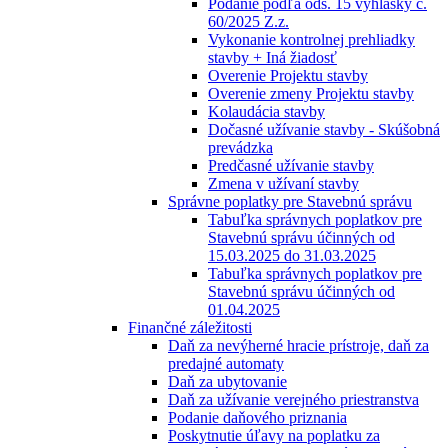
Podanie podľa ods. 15 vyhlášky č.
60/2025 Z.z.
Vykonanie kontrolnej prehliadky
stavby + Iná žiadosť
Overenie Projektu stavby
Overenie zmeny Projektu stavby
Kolaudácia stavby
Dočasné užívanie stavby - Skúšobná
prevádzka
Predčasné užívanie stavby
Zmena v užívaní stavby
Správne poplatky pre Stavebnú správu
Tabuľka správnych poplatkov pre
Stavebnú správu účinných od
15.03.2025 do 31.03.2025
Tabuľka správnych poplatkov pre
Stavebnú správu účinných od
01.04.2025
Finančné záležitosti
Daň za nevýherné hracie prístroje, daň za
predajné automaty
Daň za ubytovanie
Daň za užívanie verejného priestranstva
Podanie daňového priznania
Poskytnutie úľavy na poplatku za