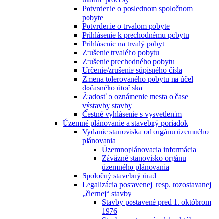
Potvrdenie o poslednom spoločnom
pobyte
Potvrdenie o trvalom pobyte
Prihlásenie k prechodnému pobytu
Prihlásenie na trvalý pobyt
Zrušenie trvalého pobytu
Zrušenie prechodného pobytu
Určenie/zrušenie súpisného čísla
Zmena tolerovaného pobytu na účel
dočasného útočiska
Žiadosť o oznámenie mesta o čase
výstavby stavby
Čestné vyhlásenie s vysvetlením
Územné plánovanie a stavebný poriadok
Vydanie stanoviska od orgánu územného
plánovania
Územnoplánovacia informácia
Záväzné stanovisko orgánu
územného plánovania
Spoločný stavebný úrad
Legalizácia postavenej, resp. rozostavanej
„čiernej“ stavby
Stavby postavené pred 1. októbrom
1976