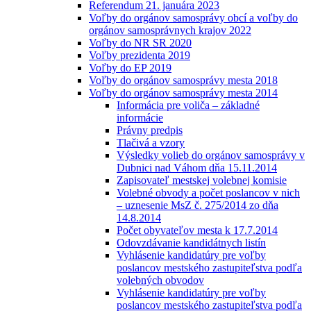
Referendum 21. januára 2023
Voľby do orgánov samosprávy obcí a voľby do
orgánov samosprávnych krajov 2022
Voľby do NR SR 2020
Voľby prezidenta 2019
Voľby do EP 2019
Voľby do orgánov samosprávy mesta 2018
Voľby do orgánov samosprávy mesta 2014
Informácia pre voliča – základné
informácie
Právny predpis
Tlačivá a vzory
Výsledky volieb do orgánov samosprávy v
Dubnici nad Váhom dňa 15.11.2014
Zapisovateľ mestskej volebnej komisie
Volebné obvody a počet poslancov v nich
– uznesenie MsZ č. 275/2014 zo dňa
14.8.2014
Počet obyvateľov mesta k 17.7.2014
Odovzdávanie kandidátnych listín
Vyhlásenie kandidatúry pre voľby
poslancov mestského zastupiteľstva podľa
volebných obvodov
Vyhlásenie kandidatúry pre voľby
poslancov mestského zastupiteľstva podľa