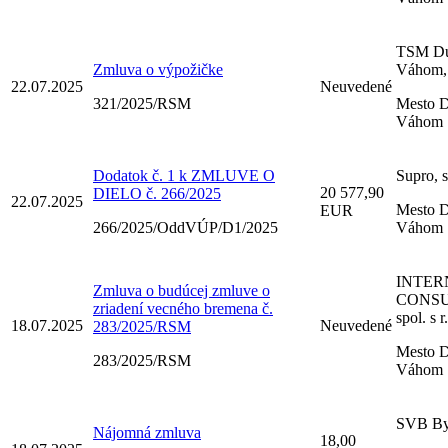
TSM Du
Zmluva o výpožičke
Váhom, 
22.07.2025
Neuvedené
321/2025/RSM
Mesto D
Váhom
Dodatok č. 1 k ZMLUVE O
Supro, s
20 577,90
DIELO č. 266/2025
22.07.2025
Mesto D
EUR
266/2025/OddVÚP/D1/2025
Váhom
INTER
Zmluva o budúcej zmluve o
CONSU
zriadení vecného bremena č.
spol. s r
18.07.2025
Neuvedené
283/2025/RSM
Mesto D
283/2025/RSM
Váhom
SVB By
Nájomná zmluva
18,00