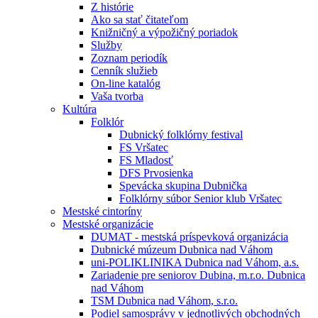
Z histórie
Ako sa stať čitateľom
Knižničný a výpožičný poriadok
Služby
Zoznam periodík
Cenník služieb
On-line katalóg
Vaša tvorba
Kultúra
Folklór
Dubnický folklórny festival
FS Vršatec
FS Mladosť
DFS Prvosienka
Spevácka skupina Dubnička
Folklórny súbor Senior klub Vršatec
Mestské cintoríny
Mestské organizácie
DUMAT - mestská príspevková organizácia
Dubnické múzeum Dubnica nad Váhom
uni-POLIKLINIKA Dubnica nad Váhom, a.s.
Zariadenie pre seniorov Dubina, m.r.o. Dubnica
nad Váhom
TSM Dubnica nad Váhom, s.r.o.
Podiel samosprávy v jednotlivých obchodných