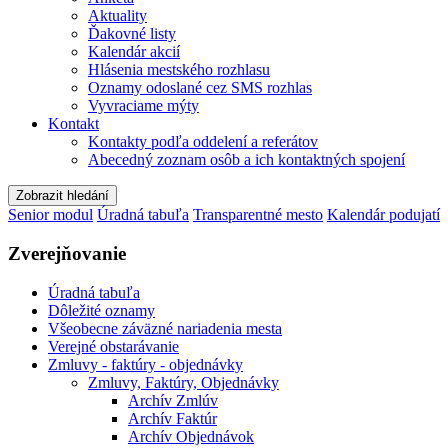
Aktuality
Ďakovné listy
Kalendár akcií
Hlásenia mestského rozhlasu
Oznamy odoslané cez SMS rozhlas
Vyvraciame mýty
Kontakt
Kontakty podľa oddelení a referátov
Abecedný zoznam osôb a ich kontaktných spojení
Zobrazit hledání
Senior modul
Úradná tabuľa
Transparentné mesto
Kalendár podujatí
Zverejňovanie
Úradná tabuľa
Dôležité oznamy
Všeobecne záväzné nariadenia mesta
Verejné obstarávanie
Zmluvy - faktúry - objednávky
Zmluvy, Faktúry, Objednávky
Archív Zmlúv
Archív Faktúr
Archív Objednávok