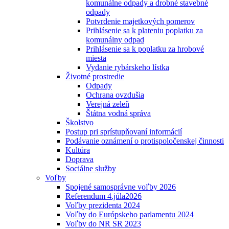
komunálne odpady a drobné stavebné
odpady
Potvrdenie majetkových pomerov
Prihlásenie sa k plateniu poplatku za
komunálny odpad
Prihlásenie sa k poplatku za hrobové
miesta
Vydanie rybárskeho lístka
Životné prostredie
Odpady
Ochrana ovzdušia
Verejná zeleň
Štátna vodná správa
Školstvo
Postup pri sprístupňovaní informácií
Podávanie oznámení o protispoločenskej činnosti
Kultúra
Doprava
Sociálne služby
Voľby
Spojené samosprávne voľby 2026
Referendum 4.júla2026
Voľby prezidenta 2024
Voľby do Európskeho parlamentu 2024
Voľby do NR SR 2023