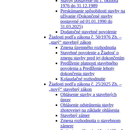
Stavby postavené od 1. októbra
1976 do 31.12.1989
Preskúmanie spôsobilosti stavby na
užívanie (Dokončené stavby
postavené od 01.01.1990 do
31.03.2025)
Dodatočné stavebné povolenie
Žiadosti podľa zákona č. 50/1976 Zb. –
„starý“ stavebný zákon
Zmena územného rozhodnutia
Stavebné povolenie a Žiadosť o
zmenu stavby pred jej dokončením
Predĺženie platnosti stavebného
povolenia a Predĺženie lehoty
dokončenia stavby
Kolaudačné rozhodnutie
Žiadosti podľa zákona č. 25/2025 Zb. –
„nový“ stavebný zákon
Ohlásenie stavby a stavebných
úprav
Ohlásenie odstránenia stavby
zhotovenej na základe ohlásenia
Stavebný zámer
Zmena rozhodnutia o stavebnom
zámere