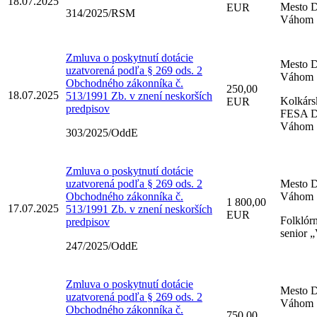
18.07.2025
Mesto D
EUR
314/2025/RSM
Váhom
Zmluva o poskytnutí dotácie
Mesto D
uzatvorená podľa § 269 ods. 2
Váhom
Obchodného zákonníka č.
250,00
18.07.2025
513/1991 Zb. v znení neskorších
Kolkárs
EUR
predpisov
FESA D
Váhom
303/2025/OddE
Zmluva o poskytnutí dotácie
uzatvorená podľa § 269 ods. 2
Mesto D
Obchodného zákonníka č.
Váhom
1 800,00
17.07.2025
513/1991 Zb. v znení neskorších
EUR
Folklórn
predpisov
senior
247/2025/OddE
Zmluva o poskytnutí dotácie
Mesto D
uzatvorená podľa § 269 ods. 2
Váhom
Obchodného zákonníka č.
750,00