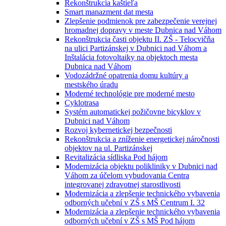
Rekonštrukcia kaštieľa
Smart manazment dat mesta
Zlepšenie podmienok pre zabezpečenie verejnej
hromadnej dopravy v meste Dubnica nad Váhom
Rekonštrukcia časti objektu II. ZŠ - Telocvičňa
na ulici Partizánskej v Dubnici nad Váhom a
Inštalácia fotovoltaiky na objektoch mesta
Dubnica nad Váhom
Vodozádržné opatrenia domu kultúry a
mestského úradu
Moderné technológie pre moderné mesto
Cyklotrasa
Systém automatickej požičovne bicyklov v
Dubnici nad Váhom
Rozvoj kybernetickej bezpečnosti
Rekonštrukcia a zníženie energetickej náročnosti
objektov na ul. Partizánskej
Revitalizácia sídliska Pod hájom
Modernizácia objektu polikliniky v Dubnici nad
Váhom za účelom vybudovania Centra
integrovanej zdravotnej starostlivosti
Modernizácia a zlepšenie technického vybavenia
odborných učební v ZŠ s MŠ Centrum I. 32
Modernizácia a zlepšenie technického vybavenia
odborných učební v ZŠ s MŠ Pod hájom