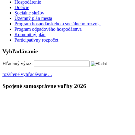
Hospodárenie
Dotácie
Sociálne služby
Územný plán mesta
Program hospodárskeho a sociálneho rozvoja
Program odpadového hospodárstva
Komunitný plán
Participatívny rozpočet
Vyhľadávanie
Hľadaný výraz:
rozšírené vyhľadávanie ...
Spojené samosprávne voľby 2026