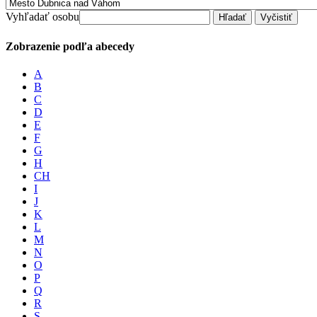
Vyhľadať osobu
Zobrazenie podľa abecedy
A
B
C
D
E
F
G
H
CH
I
J
K
L
M
N
O
P
Q
R
S