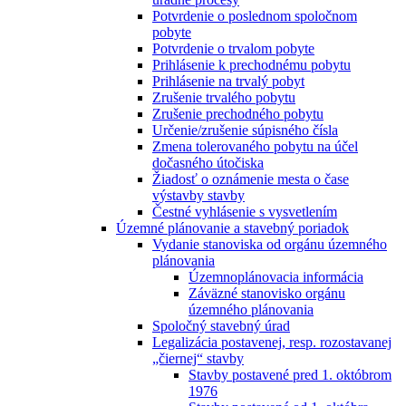
Potvrdenie o poslednom spoločnom
pobyte
Potvrdenie o trvalom pobyte
Prihlásenie k prechodnému pobytu
Prihlásenie na trvalý pobyt
Zrušenie trvalého pobytu
Zrušenie prechodného pobytu
Určenie/zrušenie súpisného čísla
Zmena tolerovaného pobytu na účel
dočasného útočiska
Žiadosť o oznámenie mesta o čase
výstavby stavby
Čestné vyhlásenie s vysvetlením
Územné plánovanie a stavebný poriadok
Vydanie stanoviska od orgánu územného
plánovania
Územnoplánovacia informácia
Záväzné stanovisko orgánu
územného plánovania
Spoločný stavebný úrad
Legalizácia postavenej, resp. rozostavanej
„čiernej“ stavby
Stavby postavené pred 1. októbrom
1976