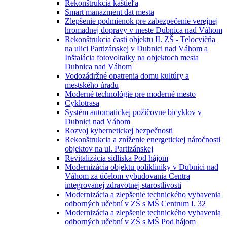
Rekonštrukcia kaštieľa
Smart manazment dat mesta
Zlepšenie podmienok pre zabezpečenie verejnej
hromadnej dopravy v meste Dubnica nad Váhom
Rekonštrukcia časti objektu II. ZŠ - Telocvičňa
na ulici Partizánskej v Dubnici nad Váhom a
Inštalácia fotovoltaiky na objektoch mesta
Dubnica nad Váhom
Vodozádržné opatrenia domu kultúry a
mestského úradu
Moderné technológie pre moderné mesto
Cyklotrasa
Systém automatickej požičovne bicyklov v
Dubnici nad Váhom
Rozvoj kybernetickej bezpečnosti
Rekonštrukcia a zníženie energetickej náročnosti
objektov na ul. Partizánskej
Revitalizácia sídliska Pod hájom
Modernizácia objektu polikliniky v Dubnici nad
Váhom za účelom vybudovania Centra
integrovanej zdravotnej starostlivosti
Modernizácia a zlepšenie technického vybavenia
odborných učební v ZŠ s MŠ Centrum I. 32
Modernizácia a zlepšenie technického vybavenia
odborných učební v ZŠ s MŠ Pod hájom