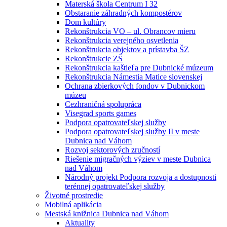
Materská škola Centrum I 32
Obstaranie záhradných kompostérov
Dom kultúry
Rekonštrukcia VO – ul. Obrancov mieru
Rekonštrukcia verejného osvetlenia
Rekonštrukcia objektov a prístavba ŠZ
Rekonštrukcie ZŠ
Rekonštrukcia kaštieľa pre Dubnické múzeum
Rekonštrukcia Námestia Matice slovenskej
Ochrana zbierkových fondov v Dubnickom
múzeu
Cezhraničná spolupráca
Visegrad sports games
Podpora opatrovateľskej služby
Podpora opatrovateľskej služby II v meste
Dubnica nad Váhom
Rozvoj sektorových zručností
Riešenie migračných výziev v meste Dubnica
nad Váhom
Národný projekt Podpora rozvoja a dostupnosti
terénnej opatrovateľskej služby
Životné prostredie
Mobilná aplikácia
Mestská knižnica Dubnica nad Váhom
Aktuality