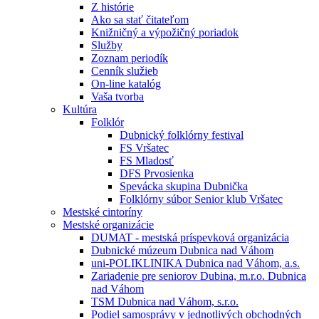
Z histórie
Ako sa stať čitateľom
Knižničný a výpožičný poriadok
Služby
Zoznam periodík
Cenník služieb
On-line katalóg
Vaša tvorba
Kultúra
Folklór
Dubnický folklórny festival
FS Vršatec
FS Mladosť
DFS Prvosienka
Spevácka skupina Dubnička
Folklórny súbor Senior klub Vršatec
Mestské cintoríny
Mestské organizácie
DUMAT - mestská príspevková organizácia
Dubnické múzeum Dubnica nad Váhom
uni-POLIKLINIKA Dubnica nad Váhom, a.s.
Zariadenie pre seniorov Dubina, m.r.o. Dubnica
nad Váhom
TSM Dubnica nad Váhom, s.r.o.
Podiel samosprávy v jednotlivých obchodných