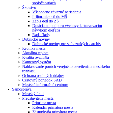
spoločnostiach
Školstvo
Všeobecne záväzné nariadenia
Prijímanie detí do MŠ
Zápis detí do ZŠ
Dotácia na podporu výchovy k stravovacím
návykom dieťaťa
Rada školy
Dubnické noviny
Dubnické noviny pre slabozrakých - archív
Kronika mesta
Aktuálna teplota
Kvalita ovzdušia
Kamerový systém
Nahlasovanie porúch verejného osvetlenia a mestského
rozhlasu
Ochrana osobných údajov
Cestovný poriadok SAD
Mestské informačné centrum
Samospráva
Mestský úrad
Predstavitelia mesta
Primátor mesta
Kalendár primátora mesta
Zástupkyňa primátora mesta