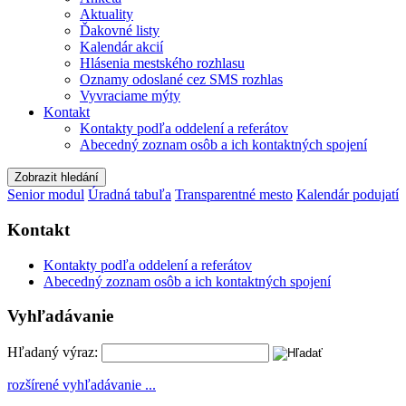
Aktuality
Ďakovné listy
Kalendár akcií
Hlásenia mestského rozhlasu
Oznamy odoslané cez SMS rozhlas
Vyvraciame mýty
Kontakt
Kontakty podľa oddelení a referátov
Abecedný zoznam osôb a ich kontaktných spojení
Zobrazit hledání
Senior modul
Úradná tabuľa
Transparentné mesto
Kalendár podujatí
Kontakt
Kontakty podľa oddelení a referátov
Abecedný zoznam osôb a ich kontaktných spojení
Vyhľadávanie
Hľadaný výraz:
rozšírené vyhľadávanie ...