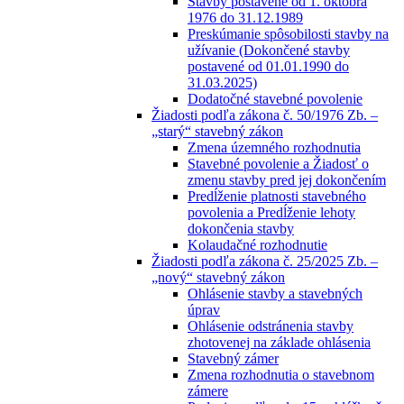
Stavby postavené od 1. októbra
1976 do 31.12.1989
Preskúmanie spôsobilosti stavby na
užívanie (Dokončené stavby
postavené od 01.01.1990 do
31.03.2025)
Dodatočné stavebné povolenie
Žiadosti podľa zákona č. 50/1976 Zb. –
„starý“ stavebný zákon
Zmena územného rozhodnutia
Stavebné povolenie a Žiadosť o
zmenu stavby pred jej dokončením
Predĺženie platnosti stavebného
povolenia a Predĺženie lehoty
dokončenia stavby
Kolaudačné rozhodnutie
Žiadosti podľa zákona č. 25/2025 Zb. –
„nový“ stavebný zákon
Ohlásenie stavby a stavebných
úprav
Ohlásenie odstránenia stavby
zhotovenej na základe ohlásenia
Stavebný zámer
Zmena rozhodnutia o stavebnom
zámere