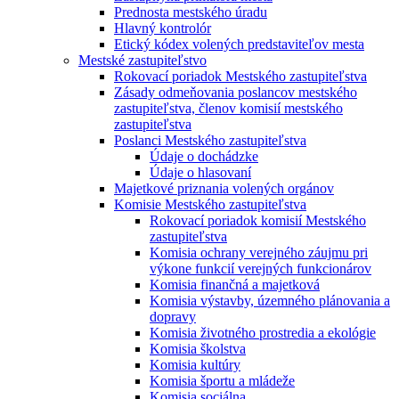
Prednosta mestského úradu
Hlavný kontrolór
Etický kódex volených predstaviteľov mesta
Mestské zastupiteľstvo
Rokovací poriadok Mestského zastupiteľstva
Zásady odmeňovania poslancov mestského
zastupiteľstva, členov komisií mestského
zastupiteľstva
Poslanci Mestského zastupiteľstva
Údaje o dochádzke
Údaje o hlasovaní
Majetkové priznania volených orgánov
Komisie Mestského zastupiteľstva
Rokovací poriadok komisií Mestského
zastupiteľstva
Komisia ochrany verejného záujmu pri
výkone funkcií verejných funkcionárov
Komisia finančná a majetková
Komisia výstavby, územného plánovania a
dopravy
Komisia životného prostredia a ekológie
Komisia školstva
Komisia kultúry
Komisia športu a mládeže
Komisia sociálna