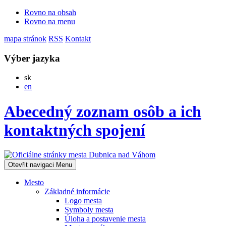
Rovno na obsah
Rovno na menu
mapa stránok
RSS
Kontakt
Výber jazyka
Slovensky
sk
English
en
Abecedný zoznam osôb a ich
kontaktných spojení
Otevřit navigaci
Menu
Mesto
Základné informácie
Logo mesta
Symboly mesta
Úloha a postavenie mesta