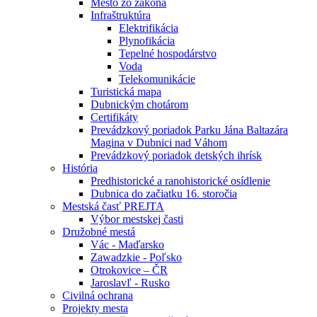
Mesto zo zákona
Infraštruktúra
Elektrifikácia
Plynofikácia
Tepelné hospodárstvo
Voda
Telekomunikácie
Turistická mapa
Dubnickým chotárom
Certifikáty
Prevádzkový poriadok Parku Jána Baltazára
Magina v Dubnici nad Váhom
Prevádzkový poriadok detských ihrísk
História
Predhistorické a ranohistorické osídlenie
Dubnica do začiatku 16. storočia
Mestská časť PREJTA
Výbor mestskej časti
Družobné mestá
Vác - Maďarsko
Zawadzkie - Poľsko
Otrokovice – ČR
Jaroslavľ - Rusko
Civilná ochrana
Projekty mesta