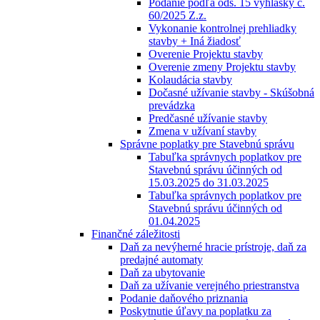
Podanie podľa ods. 15 vyhlášky č.
60/2025 Z.z.
Vykonanie kontrolnej prehliadky
stavby + Iná žiadosť
Overenie Projektu stavby
Overenie zmeny Projektu stavby
Kolaudácia stavby
Dočasné užívanie stavby - Skúšobná
prevádzka
Predčasné užívanie stavby
Zmena v užívaní stavby
Správne poplatky pre Stavebnú správu
Tabuľka správnych poplatkov pre
Stavebnú správu účinných od
15.03.2025 do 31.03.2025
Tabuľka správnych poplatkov pre
Stavebnú správu účinných od
01.04.2025
Finančné záležitosti
Daň za nevýherné hracie prístroje, daň za
predajné automaty
Daň za ubytovanie
Daň za užívanie verejného priestranstva
Podanie daňového priznania
Poskytnutie úľavy na poplatku za