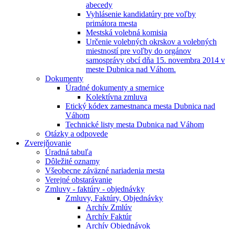
abecedy
Vyhlásenie kandidatúry pre voľby
primátora mesta
Mestská volebná komisia
Určenie volebných okrskov a volebných
miestností pre voľby do orgánov
samosprávy obcí dňa 15. novembra 2014 v
meste Dubnica nad Váhom.
Dokumenty
Úradné dokumenty a smernice
Kolektívna zmluva
Etický kódex zamestnanca mesta Dubnica nad
Váhom
Technické listy mesta Dubnica nad Váhom
Otázky a odpovede
Zverejňovanie
Úradná tabuľa
Dôležité oznamy
Všeobecne záväzné nariadenia mesta
Verejné obstarávanie
Zmluvy - faktúry - objednávky
Zmluvy, Faktúry, Objednávky
Archív Zmlúv
Archív Faktúr
Archív Objednávok