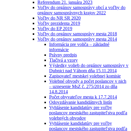
Referendum 21. januára 2023
Voľby do orgánov samosprávy obcí a voľby do
orgánov samosprávnych krajov 2022
Voľby do NR SR 2020
Voľby prezidenta 2019
Voľby do EP 2019
Voľby do orgánov samosprávy mesta 2018
Voľby do orgánov samosprávy mesta 2014
Informácia pre voliča – základné
informácie
Právny predpis
Tlačivá a vzory
Výsledky volieb do orgánov samosprávy v
Dubnici nad Váhom dňa 15.11.2014
Zapisovateľ mestskej volebnej komisie
Volebné obvody a počet poslancov v nich
– uznesenie MsZ č. 275/2014 zo dňa
14.8.2014
Počet obyvateľov mesta k 17.7.2014
Odovzdávanie kandidátnych listín
Vyhlásenie kandidatúry pre voľby
poslancov mestského zastupiteľstva podľa
volebných obvodov
Vyhlásenie kandidatúry pre voľby
poslancov mestského zastupiteľstva podľa