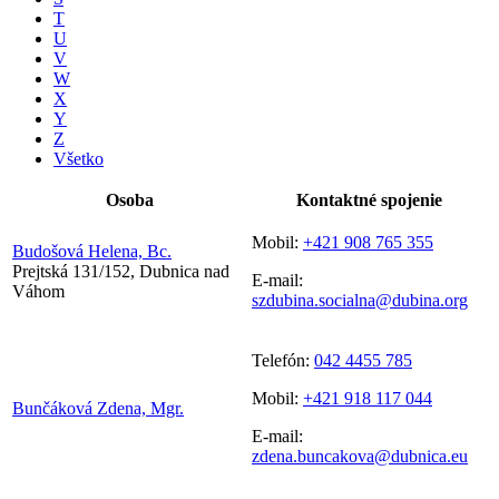
T
U
V
W
X
Y
Z
Všetko
Osoba
Kontaktné spojenie
Mobil:
+421 908 765 355
Budošová Helena, Bc.
Prejtská 131/152, Dubnica nad
E-mail:
Váhom
szdubina.socialna@dubina.org
Telefón:
042 4455 785
Mobil:
+421 918 117 044
Bunčáková Zdena, Mgr.
E-mail:
zdena.buncakova@dubnica.eu