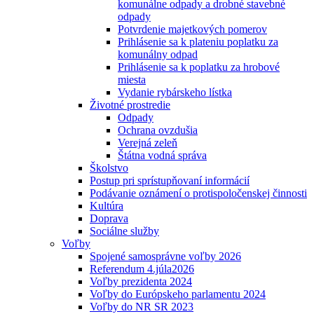
komunálne odpady a drobné stavebné
odpady
Potvrdenie majetkových pomerov
Prihlásenie sa k plateniu poplatku za
komunálny odpad
Prihlásenie sa k poplatku za hrobové
miesta
Vydanie rybárskeho lístka
Životné prostredie
Odpady
Ochrana ovzdušia
Verejná zeleň
Štátna vodná správa
Školstvo
Postup pri sprístupňovaní informácií
Podávanie oznámení o protispoločenskej činnosti
Kultúra
Doprava
Sociálne služby
Voľby
Spojené samosprávne voľby 2026
Referendum 4.júla2026
Voľby prezidenta 2024
Voľby do Európskeho parlamentu 2024
Voľby do NR SR 2023