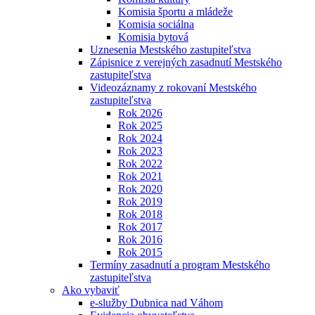
Komisia športu a mládeže
Komisia sociálna
Komisia bytová
Uznesenia Mestského zastupiteľstva
Zápisnice z verejných zasadnutí Mestského
zastupiteľstva
Videozáznamy z rokovaní Mestského
zastupiteľstva
Rok 2026
Rok 2025
Rok 2024
Rok 2023
Rok 2022
Rok 2021
Rok 2020
Rok 2019
Rok 2018
Rok 2017
Rok 2016
Rok 2015
Termíny zasadnutí a program Mestského
zastupiteľstva
Ako vybaviť
e-služby Dubnica nad Váhom