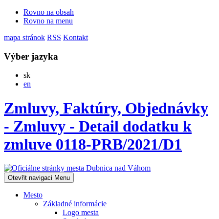
Rovno na obsah
Rovno na menu
mapa stránok
RSS
Kontakt
Výber jazyka
Slovensky
sk
English
en
Zmluvy, Faktúry, Objednávky
- Zmluvy - Detail dodatku k
zmluve 0118-PRB/2021/D1
Otevřit navigaci
Menu
Mesto
Základné informácie
Logo mesta