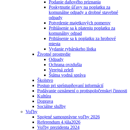
Podanie daňového priznania
Poskytnutie úľavy na poplatku za
komunálne odpady a drobné stavebné
odpady
Potvrdenie majetkových pomerov
Prihlásenie sa k plateniu poplatku za
komunálny odpad
Prihlásenie sa k poplatku za hrobové
miesta
Vydanie rybárskeho lístka
Životné prostredie
Odpady
Ochrana ovzdušia
Verejná zeleň
Štátna vodná správa
Školstvo
Postup pri sprístupňovaní informácií
Podávanie oznámení o protispoločenskej činnosti
Kultúra
Doprava
Sociálne služby
Voľby
Spojené samosprávne voľby 2026
Referendum 4.júla2026
Voľby prezidenta 2024