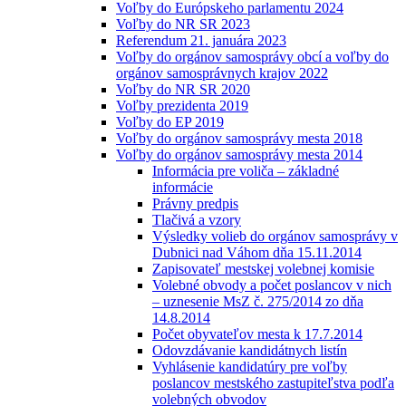
Voľby do Európskeho parlamentu 2024
Voľby do NR SR 2023
Referendum 21. januára 2023
Voľby do orgánov samosprávy obcí a voľby do
orgánov samosprávnych krajov 2022
Voľby do NR SR 2020
Voľby prezidenta 2019
Voľby do EP 2019
Voľby do orgánov samosprávy mesta 2018
Voľby do orgánov samosprávy mesta 2014
Informácia pre voliča – základné
informácie
Právny predpis
Tlačivá a vzory
Výsledky volieb do orgánov samosprávy v
Dubnici nad Váhom dňa 15.11.2014
Zapisovateľ mestskej volebnej komisie
Volebné obvody a počet poslancov v nich
– uznesenie MsZ č. 275/2014 zo dňa
14.8.2014
Počet obyvateľov mesta k 17.7.2014
Odovzdávanie kandidátnych listín
Vyhlásenie kandidatúry pre voľby
poslancov mestského zastupiteľstva podľa
volebných obvodov