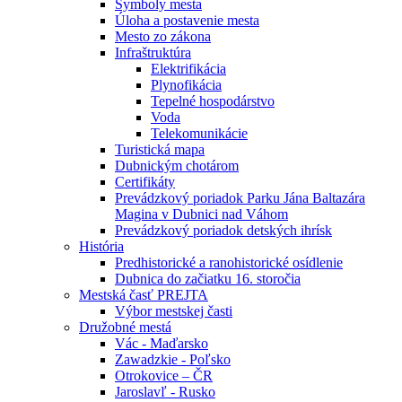
Symboly mesta
Úloha a postavenie mesta
Mesto zo zákona
Infraštruktúra
Elektrifikácia
Plynofikácia
Tepelné hospodárstvo
Voda
Telekomunikácie
Turistická mapa
Dubnickým chotárom
Certifikáty
Prevádzkový poriadok Parku Jána Baltazára
Magina v Dubnici nad Váhom
Prevádzkový poriadok detských ihrísk
História
Predhistorické a ranohistorické osídlenie
Dubnica do začiatku 16. storočia
Mestská časť PREJTA
Výbor mestskej časti
Družobné mestá
Vác - Maďarsko
Zawadzkie - Poľsko
Otrokovice – ČR
Jaroslavľ - Rusko