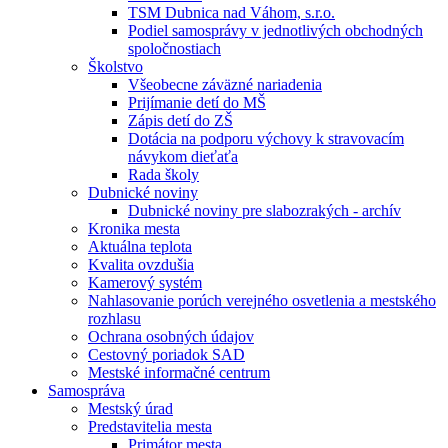
TSM Dubnica nad Váhom, s.r.o.
Podiel samosprávy v jednotlivých obchodných
spoločnostiach
Školstvo
Všeobecne záväzné nariadenia
Prijímanie detí do MŠ
Zápis detí do ZŠ
Dotácia na podporu výchovy k stravovacím
návykom dieťaťa
Rada školy
Dubnické noviny
Dubnické noviny pre slabozrakých - archív
Kronika mesta
Aktuálna teplota
Kvalita ovzdušia
Kamerový systém
Nahlasovanie porúch verejného osvetlenia a mestského
rozhlasu
Ochrana osobných údajov
Cestovný poriadok SAD
Mestské informačné centrum
Samospráva
Mestský úrad
Predstavitelia mesta
Primátor mesta