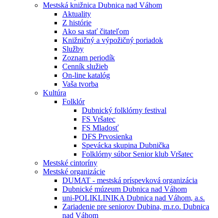
Mestská knižnica Dubnica nad Váhom
Aktuality
Z histórie
Ako sa stať čitateľom
Knižničný a výpožičný poriadok
Služby
Zoznam periodík
Cenník služieb
On-line katalóg
Vaša tvorba
Kultúra
Folklór
Dubnický folklórny festival
FS Vršatec
FS Mladosť
DFS Prvosienka
Spevácka skupina Dubnička
Folklórny súbor Senior klub Vršatec
Mestské cintoríny
Mestské organizácie
DUMAT - mestská príspevková organizácia
Dubnické múzeum Dubnica nad Váhom
uni-POLIKLINIKA Dubnica nad Váhom, a.s.
Zariadenie pre seniorov Dubina, m.r.o. Dubnica
nad Váhom