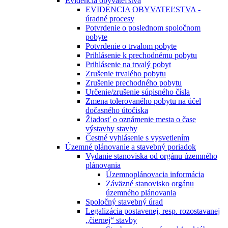
Evidencia obyvateľstva
EVIDENCIA OBYVATEĽSTVA -
úradné procesy
Potvrdenie o poslednom spoločnom
pobyte
Potvrdenie o trvalom pobyte
Prihlásenie k prechodnému pobytu
Prihlásenie na trvalý pobyt
Zrušenie trvalého pobytu
Zrušenie prechodného pobytu
Určenie/zrušenie súpisného čísla
Zmena tolerovaného pobytu na účel
dočasného útočiska
Žiadosť o oznámenie mesta o čase
výstavby stavby
Čestné vyhlásenie s vysvetlením
Územné plánovanie a stavebný poriadok
Vydanie stanoviska od orgánu územného
plánovania
Územnoplánovacia informácia
Záväzné stanovisko orgánu
územného plánovania
Spoločný stavebný úrad
Legalizácia postavenej, resp. rozostavanej
„čiernej“ stavby