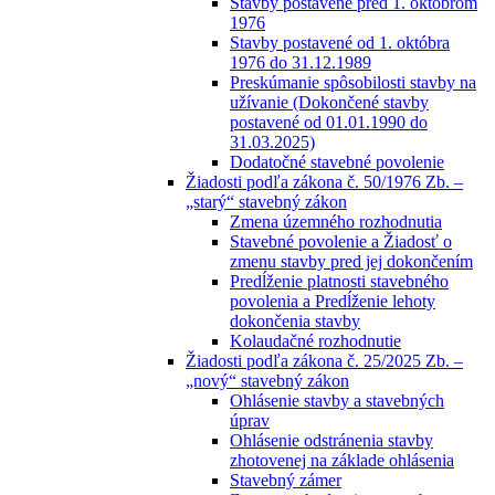
Stavby postavené pred 1. októbrom
1976
Stavby postavené od 1. októbra
1976 do 31.12.1989
Preskúmanie spôsobilosti stavby na
užívanie (Dokončené stavby
postavené od 01.01.1990 do
31.03.2025)
Dodatočné stavebné povolenie
Žiadosti podľa zákona č. 50/1976 Zb. –
„starý“ stavebný zákon
Zmena územného rozhodnutia
Stavebné povolenie a Žiadosť o
zmenu stavby pred jej dokončením
Predĺženie platnosti stavebného
povolenia a Predĺženie lehoty
dokončenia stavby
Kolaudačné rozhodnutie
Žiadosti podľa zákona č. 25/2025 Zb. –
„nový“ stavebný zákon
Ohlásenie stavby a stavebných
úprav
Ohlásenie odstránenia stavby
zhotovenej na základe ohlásenia
Stavebný zámer