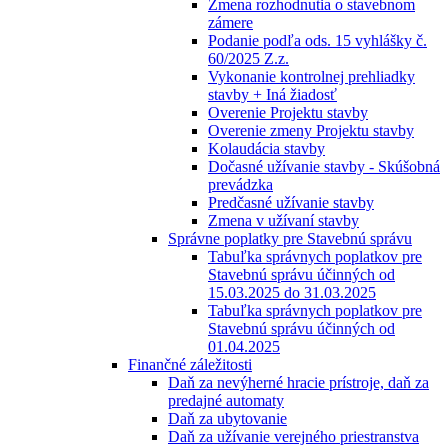
Zmena rozhodnutia o stavebnom
zámere
Podanie podľa ods. 15 vyhlášky č.
60/2025 Z.z.
Vykonanie kontrolnej prehliadky
stavby + Iná žiadosť
Overenie Projektu stavby
Overenie zmeny Projektu stavby
Kolaudácia stavby
Dočasné užívanie stavby - Skúšobná
prevádzka
Predčasné užívanie stavby
Zmena v užívaní stavby
Správne poplatky pre Stavebnú správu
Tabuľka správnych poplatkov pre
Stavebnú správu účinných od
15.03.2025 do 31.03.2025
Tabuľka správnych poplatkov pre
Stavebnú správu účinných od
01.04.2025
Finančné záležitosti
Daň za nevýherné hracie prístroje, daň za
predajné automaty
Daň za ubytovanie
Daň za užívanie verejného priestranstva