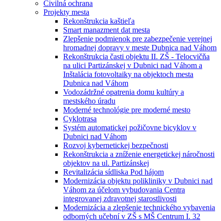
Civilná ochrana
Projekty mesta
Rekonštrukcia kaštieľa
Smart manazment dat mesta
Zlepšenie podmienok pre zabezpečenie verejnej
hromadnej dopravy v meste Dubnica nad Váhom
Rekonštrukcia časti objektu II. ZŠ - Telocvičňa
na ulici Partizánskej v Dubnici nad Váhom a
Inštalácia fotovoltaiky na objektoch mesta
Dubnica nad Váhom
Vodozádržné opatrenia domu kultúry a
mestského úradu
Moderné technológie pre moderné mesto
Cyklotrasa
Systém automatickej požičovne bicyklov v
Dubnici nad Váhom
Rozvoj kybernetickej bezpečnosti
Rekonštrukcia a zníženie energetickej náročnosti
objektov na ul. Partizánskej
Revitalizácia sídliska Pod hájom
Modernizácia objektu polikliniky v Dubnici nad
Váhom za účelom vybudovania Centra
integrovanej zdravotnej starostlivosti
Modernizácia a zlepšenie technického vybavenia
odborných učební v ZŠ s MŠ Centrum I. 32