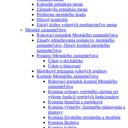
Kalendár primátora mesta
Zástupkyňa primátora mesta
Prednosta mestského úradu
Hlavný kontrolór
Etický kódex volených predstaviteľov mesta
Mestské zastupiteľstvo
Rokovací poriadok Mestského zastupiteľstva
Zásady odmeňovania poslancov mestského
zastupiteľstva, členov komisií mestského
zastupiteľstva
Poslanci Mestského zastupiteľstva
Údaje o dochádzke
Údaje o hlasovaní
Majetkové priznania volených orgánov
Komisie Mestského zastupiteľstva
Rokovací poriadok komisií Mestského
zastupiteľstva
Komisia ochrany verejného záujmu pri
výkone funkcií verejných funkcionárov
Komisia finančná a majetková
Komisia výstavby, územného plánovania a
dopravy
Komisia životného prostredia a ekológie
Komisia školstva
Komisia kultúry