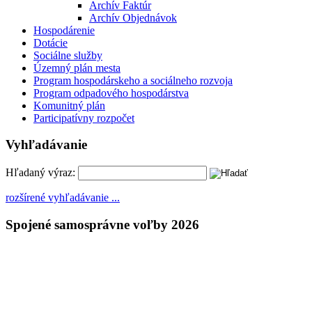
Archív Faktúr
Archív Objednávok
Hospodárenie
Dotácie
Sociálne služby
Územný plán mesta
Program hospodárskeho a sociálneho rozvoja
Program odpadového hospodárstva
Komunitný plán
Participatívny rozpočet
Vyhľadávanie
Hľadaný výraz:
rozšírené vyhľadávanie ...
Spojené samosprávne voľby 2026