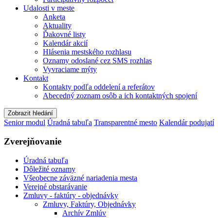
Udalosti v meste
Anketa
Aktuality
Ďakovné listy
Kalendár akcií
Hlásenia mestského rozhlasu
Oznamy odoslané cez SMS rozhlas
Vyvraciame mýty
Kontakt
Kontakty podľa oddelení a referátov
Abecedný zoznam osôb a ich kontaktných spojení
Zobrazit hledání
Senior modul
Úradná tabuľa
Transparentné mesto
Kalendár podujatí
Zverejňovanie
Úradná tabuľa
Dôležité oznamy
Všeobecne záväzné nariadenia mesta
Verejné obstarávanie
Zmluvy - faktúry - objednávky
Zmluvy, Faktúry, Objednávky
Archív Zmlúv