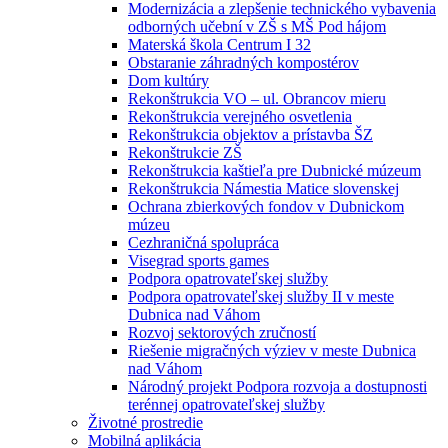
Modernizácia a zlepšenie technického vybavenia
odborných učební v ZŠ s MŠ Pod hájom
Materská škola Centrum I 32
Obstaranie záhradných kompostérov
Dom kultúry
Rekonštrukcia VO – ul. Obrancov mieru
Rekonštrukcia verejného osvetlenia
Rekonštrukcia objektov a prístavba ŠZ
Rekonštrukcie ZŠ
Rekonštrukcia kaštieľa pre Dubnické múzeum
Rekonštrukcia Námestia Matice slovenskej
Ochrana zbierkových fondov v Dubnickom
múzeu
Cezhraničná spolupráca
Visegrad sports games
Podpora opatrovateľskej služby
Podpora opatrovateľskej služby II v meste
Dubnica nad Váhom
Rozvoj sektorových zručností
Riešenie migračných výziev v meste Dubnica
nad Váhom
Národný projekt Podpora rozvoja a dostupnosti
terénnej opatrovateľskej služby
Životné prostredie
Mobilná aplikácia