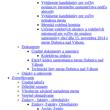
Vyhlásenie kandidatúry pre voľby
poslancov mestského zastupiteľstva podľa
abecedy
Vyhlásenie kandidatúry pre voľby
primátora mesta
Mestská volebná komisia
Určenie volebných okrskov a volebných
miestností pre voľby do orgánov
samosprávy obcí dňa 15. novembra 2014 v
meste Dubnica nad Váhom.
Dokumenty
Úradné dokumenty a smernice
Kolektívna zmluva
Etický kódex zamestnanca mesta Dubnica nad
Váhom
Technické listy mesta Dubnica nad Váhom
Otázky a odpovede
Zverejňovanie
Úradná tabuľa
Dôležité oznamy
Všeobecne záväzné nariadenia mesta
Verejné obstarávanie
Zmluvy - faktúry - objednávky
Zmluvy, Faktúry, Objednávky
Archív Zmlúv