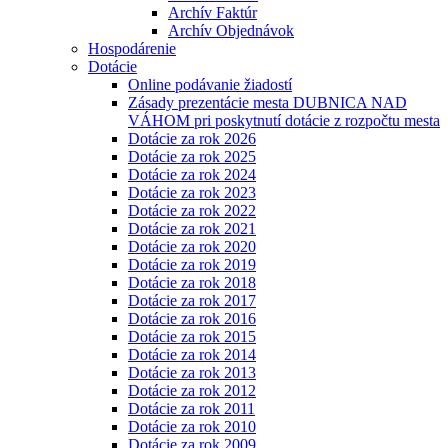
Archív Faktúr
Archív Objednávok
Hospodárenie
Dotácie
Online podávanie žiadostí
Zásady prezentácie mesta DUBNICA NAD
VÁHOM pri poskytnutí dotácie z rozpočtu mesta
Dotácie za rok 2026
Dotácie za rok 2025
Dotácie za rok 2024
Dotácie za rok 2023
Dotácie za rok 2022
Dotácie za rok 2021
Dotácie za rok 2020
Dotácie za rok 2019
Dotácie za rok 2018
Dotácie za rok 2017
Dotácie za rok 2016
Dotácie za rok 2015
Dotácie za rok 2014
Dotácie za rok 2013
Dotácie za rok 2012
Dotácie za rok 2011
Dotácie za rok 2010
Dotácie za rok 2009