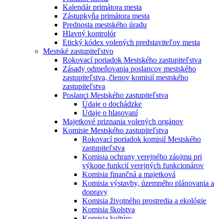
Kalendár primátora mesta
Zástupkyňa primátora mesta
Prednosta mestského úradu
Hlavný kontrolór
Etický kódex volených predstaviteľov mesta
Mestské zastupiteľstvo
Rokovací poriadok Mestského zastupiteľstva
Zásady odmeňovania poslancov mestského
zastupiteľstva, členov komisií mestského
zastupiteľstva
Poslanci Mestského zastupiteľstva
Údaje o dochádzke
Údaje o hlasovaní
Majetkové priznania volených orgánov
Komisie Mestského zastupiteľstva
Rokovací poriadok komisií Mestského
zastupiteľstva
Komisia ochrany verejného záujmu pri
výkone funkcií verejných funkcionárov
Komisia finančná a majetková
Komisia výstavby, územného plánovania a
dopravy
Komisia životného prostredia a ekológie
Komisia školstva
Komisia kultúry