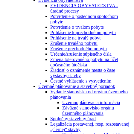
Evidencia obyvateľstva
EVIDENCIA OBYVATEĽSTVA -
úradné procesy
Potvrdenie o poslednom spoločnom
pobyte
Potvrdenie o trvalom pobyte
Prihlásenie k prechodnému pobytu
Prihlásenie na trvalý pobyt
Zrušenie trvalého pobytu
Zrušenie prechodného pobytu
Určenie/zrušenie súpisného čísla
Zmena tolerovaného pobytu na účel
dočasného útočiska
Žiadosť o oznámenie mesta o čase
výstavby stavby
Čestné vyhlásenie s vysvetlením
Územné plánovanie a stavebný poriadok
Vydanie stanoviska od orgánu územného
plánovania
Územnoplánovacia informácia
Záväzné stanovisko orgánu
územného plánovania
Spoločný stavebný úrad
Legalizácia postavenej, resp. rozostavanej
„čiernej“ stavby