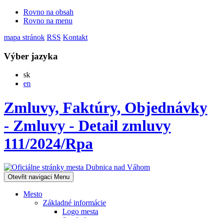
Rovno na obsah
Rovno na menu
mapa stránok
RSS
Kontakt
Výber jazyka
Slovensky
sk
English
en
Zmluvy, Faktúry, Objednávky
- Zmluvy - Detail zmluvy
111/2024/Rpa
Otevřit navigaci
Menu
Mesto
Základné informácie
Logo mesta