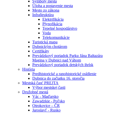
Symboly mesta
Úloha a postavenie mesta
Mesto zo zákona
Infraštruktúra
Elektrifikácia
Plynofikácia
Tepelné hospodárstvo
Voda
Telekomunikácie
Turistická mapa
Dubnickým chotárom
Certifikáty
Prevádzkový poriadok Parku Jána Baltazára
Magina v Dubnici nad Váhom
Prevádzkový poriadok detských ihrísk
História
Predhistorické a ranohistorické osídlenie
Dubnica do začiatku 16. storočia
Mestská časť PREJTA
Výbor mestskej časti
Družobné mestá
Vác - Maďarsko
Zawadzkie - Poľsko
Otrokovice – ČR
Jaroslavľ - Rusko