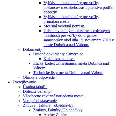
Vyhlásenie kandidatúry pre voľby
poslancov mestského zastupiteľstva podľa
abecedy
Vyhlásenie kandidatúry pre voľby
primátora mesta
Mestská volebná komisia
Určenie volebných okrskov a volebných
miestností pre voľby do orgánov
samosprávy obcí dňa 15. novembra 2014 v
meste Dubnica nad Váhom.
Dokumenty
Úradné dokumenty a smernice
Kolektívna zmluva
Etický kódex zamestnanca mesta Dubnica nad
Váhom
Technické listy mesta Dubnica nad Váhom
Otázky a odpovede
Zverejňovanie
Úradná tabuľa
Dôležité oznamy
Všeobecne záväzné nariadenia mesta
Verejné obstarávanie
Zmluvy - faktúry - objednávky
Zmluvy, Faktúry, Objednávky
Archív Zmlúv