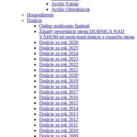
Archív Faktúr
Archív Objednávok
Hospodárenie
Dotácie
Online podávanie žiadostí
Zásady prezentácie mesta DUBNICA NAD
VÁHOM pri poskytnutí dotácie z rozpočtu mesta
Dotácie za rok 2026
Dotácie za rok 2025
Dotácie za rok 2024
Dotácie za rok 2023
Dotácie za rok 2022
Dotácie za rok 2021
Dotácie za rok 2020
Dotácie za rok 2019
Dotácie za rok 2018
Dotácie za rok 2017
Dotácie za rok 2016
Dotácie za rok 2015
Dotácie za rok 2014
Dotácie za rok 2013
Dotácie za rok 2012
Dotácie za rok 2011
Dotácie za rok 2010
Dotácie za rok 2009