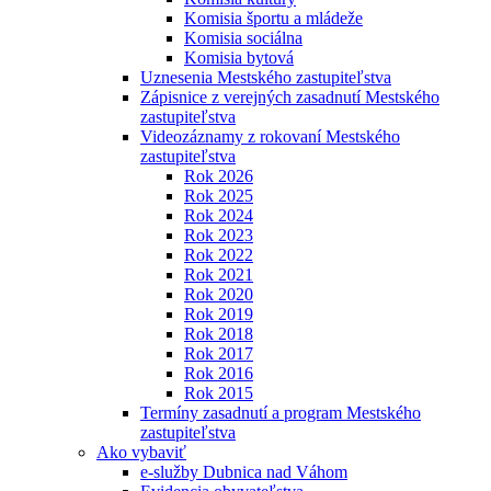
Komisia športu a mládeže
Komisia sociálna
Komisia bytová
Uznesenia Mestského zastupiteľstva
Zápisnice z verejných zasadnutí Mestského
zastupiteľstva
Videozáznamy z rokovaní Mestského
zastupiteľstva
Rok 2026
Rok 2025
Rok 2024
Rok 2023
Rok 2022
Rok 2021
Rok 2020
Rok 2019
Rok 2018
Rok 2017
Rok 2016
Rok 2015
Termíny zasadnutí a program Mestského
zastupiteľstva
Ako vybaviť
e-služby Dubnica nad Váhom