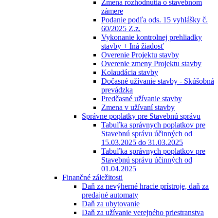
Zmena rozhodnutia o stavebnom
zámere
Podanie podľa ods. 15 vyhlášky č.
60/2025 Z.z.
Vykonanie kontrolnej prehliadky
stavby + Iná žiadosť
Overenie Projektu stavby
Overenie zmeny Projektu stavby
Kolaudácia stavby
Dočasné užívanie stavby - Skúšobná
prevádzka
Predčasné užívanie stavby
Zmena v užívaní stavby
Správne poplatky pre Stavebnú správu
Tabuľka správnych poplatkov pre
Stavebnú správu účinných od
15.03.2025 do 31.03.2025
Tabuľka správnych poplatkov pre
Stavebnú správu účinných od
01.04.2025
Finančné záležitosti
Daň za nevýherné hracie prístroje, daň za
predajné automaty
Daň za ubytovanie
Daň za užívanie verejného priestranstva