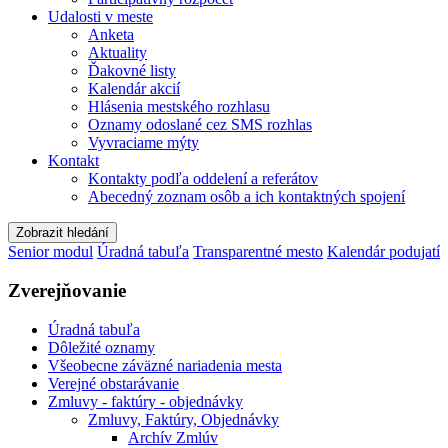
Udalosti v meste
Anketa
Aktuality
Ďakovné listy
Kalendár akcií
Hlásenia mestského rozhlasu
Oznamy odoslané cez SMS rozhlas
Vyvraciame mýty
Kontakt
Kontakty podľa oddelení a referátov
Abecedný zoznam osôb a ich kontaktných spojení
Zobrazit hledání
Senior modul
Úradná tabuľa
Transparentné mesto
Kalendár podujatí
Zverejňovanie
Úradná tabuľa
Dôležité oznamy
Všeobecne záväzné nariadenia mesta
Verejné obstarávanie
Zmluvy - faktúry - objednávky
Zmluvy, Faktúry, Objednávky
Archív Zmlúv