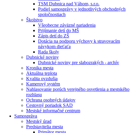
TSM Dubnica nad Váhom, s.r.o.
Podiel samosprávy v jednotlivých obchodných
spoločnostiach
Školstvo
Všeobecne záväzné nariadenia
Prijímanie detí do MŠ
Zápis detí do ZŠ
Dotácia na podporu výchovy k stravovacím
návykom dieťaťa
Rada školy
Dubnické noviny
Dubnické noviny pre slabozrakých - archív
Kronika mesta
Aktuálna teplota
Kvalita ovzdušia
Kamerový systém
Nahlasovanie porúch verejného osvetlenia a mestského
rozhlasu
Ochrana osobných údajov
Cestovný poriadok SAD
Mestské informačné centrum
Samospráva
Mestský úrad
Predstavitelia mesta
Primátor mesta