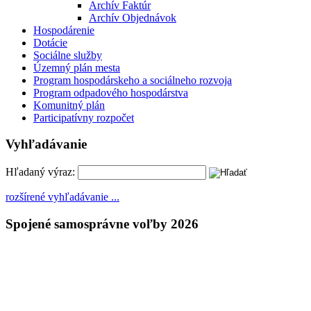
Archív Faktúr
Archív Objednávok
Hospodárenie
Dotácie
Sociálne služby
Územný plán mesta
Program hospodárskeho a sociálneho rozvoja
Program odpadového hospodárstva
Komunitný plán
Participatívny rozpočet
Vyhľadávanie
Hľadaný výraz:
rozšírené vyhľadávanie ...
Spojené samosprávne voľby 2026