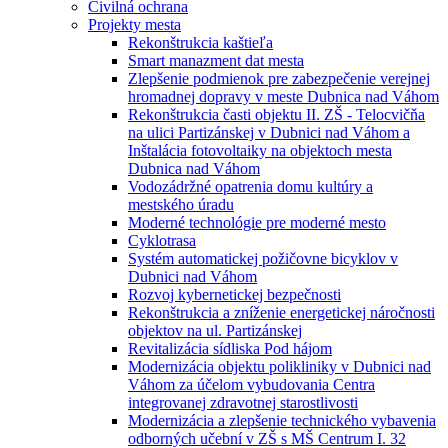
Civilná ochrana
Projekty mesta
Rekonštrukcia kaštieľa
Smart manazment dat mesta
Zlepšenie podmienok pre zabezpečenie verejnej
hromadnej dopravy v meste Dubnica nad Váhom
Rekonštrukcia časti objektu II. ZŠ - Telocvičňa
na ulici Partizánskej v Dubnici nad Váhom a
Inštalácia fotovoltaiky na objektoch mesta
Dubnica nad Váhom
Vodozádržné opatrenia domu kultúry a
mestského úradu
Moderné technológie pre moderné mesto
Cyklotrasa
Systém automatickej požičovne bicyklov v
Dubnici nad Váhom
Rozvoj kybernetickej bezpečnosti
Rekonštrukcia a zníženie energetickej náročnosti
objektov na ul. Partizánskej
Revitalizácia sídliska Pod hájom
Modernizácia objektu polikliniky v Dubnici nad
Váhom za účelom vybudovania Centra
integrovanej zdravotnej starostlivosti
Modernizácia a zlepšenie technického vybavenia
odborných učební v ZŠ s MŠ Centrum I. 32