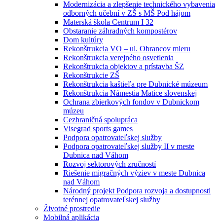
Modernizácia a zlepšenie technického vybavenia
odborných učební v ZŠ s MŠ Pod hájom
Materská škola Centrum I 32
Obstaranie záhradných kompostérov
Dom kultúry
Rekonštrukcia VO – ul. Obrancov mieru
Rekonštrukcia verejného osvetlenia
Rekonštrukcia objektov a prístavba ŠZ
Rekonštrukcie ZŠ
Rekonštrukcia kaštieľa pre Dubnické múzeum
Rekonštrukcia Námestia Matice slovenskej
Ochrana zbierkových fondov v Dubnickom
múzeu
Cezhraničná spolupráca
Visegrad sports games
Podpora opatrovateľskej služby
Podpora opatrovateľskej služby II v meste
Dubnica nad Váhom
Rozvoj sektorových zručností
Riešenie migračných výziev v meste Dubnica
nad Váhom
Národný projekt Podpora rozvoja a dostupnosti
terénnej opatrovateľskej služby
Životné prostredie
Mobilná aplikácia