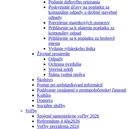
Podanie daňového priznania
Poskytnutie úľavy na poplatku za
komunálne odpady a drobné stavebné
odpady
Potvrdenie majetkových pomerov
Prihlásenie sa k plateniu poplatku za
komunálny odpad
Prihlásenie sa k poplatku za hrobové
miesta
Vydanie rybárskeho lístka
Životné prostredie
Odpady
Ochrana ovzdušia
Verejná zeleň
Štátna vodná správa
Školstvo
Postup pri sprístupňovaní informácií
Podávanie oznámení o protispoločenskej činnosti
Kultúra
Doprava
Sociálne služby
Voľby
Spojené samosprávne voľby 2026
Referendum 4.júla2026
Voľby prezidenta 2024