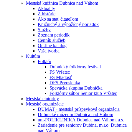
Mestská knižnica Dubnica nad Váhom
Aktuality
Z histórie
Ako sa stať čitateľom
Knižničný a výpožičný poriadok
Služby
Zoznam periodík
Cenník služieb
On-line katalóg
Vaša tvorba
Kultúra
Folklór
Dubnický folklórny festival
FS Vršatec
FS Mladosť
DFS Prvosienka
Spevácka skupina Dubnička
Folklórny súbor Senior klub Vršatec
Mestské cintoríny
Mestské organizácie
DUMAT - mestská príspevková organizácia
Dubnické múzeum Dubnica nad Váhom
uni-POLIKLINIKA Dubnica nad Váhom, a.s.
Zariadenie pre seniorov Dubina, m.r.o. Dubnica
nad Váhom