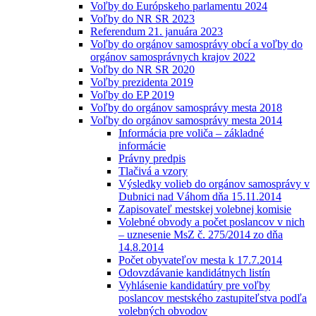
Voľby do Európskeho parlamentu 2024
Voľby do NR SR 2023
Referendum 21. januára 2023
Voľby do orgánov samosprávy obcí a voľby do
orgánov samosprávnych krajov 2022
Voľby do NR SR 2020
Voľby prezidenta 2019
Voľby do EP 2019
Voľby do orgánov samosprávy mesta 2018
Voľby do orgánov samosprávy mesta 2014
Informácia pre voliča – základné
informácie
Právny predpis
Tlačivá a vzory
Výsledky volieb do orgánov samosprávy v
Dubnici nad Váhom dňa 15.11.2014
Zapisovateľ mestskej volebnej komisie
Volebné obvody a počet poslancov v nich
– uznesenie MsZ č. 275/2014 zo dňa
14.8.2014
Počet obyvateľov mesta k 17.7.2014
Odovzdávanie kandidátnych listín
Vyhlásenie kandidatúry pre voľby
poslancov mestského zastupiteľstva podľa
volebných obvodov