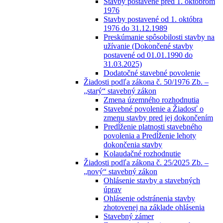
Stavby postavené pred 1. októbrom
1976
Stavby postavené od 1. októbra
1976 do 31.12.1989
Preskúmanie spôsobilosti stavby na
užívanie (Dokončené stavby
postavené od 01.01.1990 do
31.03.2025)
Dodatočné stavebné povolenie
Žiadosti podľa zákona č. 50/1976 Zb. –
„starý“ stavebný zákon
Zmena územného rozhodnutia
Stavebné povolenie a Žiadosť o
zmenu stavby pred jej dokončením
Predĺženie platnosti stavebného
povolenia a Predĺženie lehoty
dokončenia stavby
Kolaudačné rozhodnutie
Žiadosti podľa zákona č. 25/2025 Zb. –
„nový“ stavebný zákon
Ohlásenie stavby a stavebných
úprav
Ohlásenie odstránenia stavby
zhotovenej na základe ohlásenia
Stavebný zámer