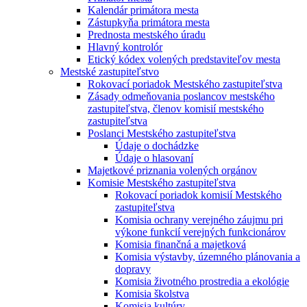
Kalendár primátora mesta
Zástupkyňa primátora mesta
Prednosta mestského úradu
Hlavný kontrolór
Etický kódex volených predstaviteľov mesta
Mestské zastupiteľstvo
Rokovací poriadok Mestského zastupiteľstva
Zásady odmeňovania poslancov mestského
zastupiteľstva, členov komisií mestského
zastupiteľstva
Poslanci Mestského zastupiteľstva
Údaje o dochádzke
Údaje o hlasovaní
Majetkové priznania volených orgánov
Komisie Mestského zastupiteľstva
Rokovací poriadok komisií Mestského
zastupiteľstva
Komisia ochrany verejného záujmu pri
výkone funkcií verejných funkcionárov
Komisia finančná a majetková
Komisia výstavby, územného plánovania a
dopravy
Komisia životného prostredia a ekológie
Komisia školstva
Komisia kultúry