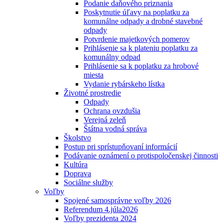
Podanie daňového priznania
Poskytnutie úľavy na poplatku za
komunálne odpady a drobné stavebné
odpady
Potvrdenie majetkových pomerov
Prihlásenie sa k plateniu poplatku za
komunálny odpad
Prihlásenie sa k poplatku za hrobové
miesta
Vydanie rybárskeho lístka
Životné prostredie
Odpady
Ochrana ovzdušia
Verejná zeleň
Štátna vodná správa
Školstvo
Postup pri sprístupňovaní informácií
Podávanie oznámení o protispoločenskej činnosti
Kultúra
Doprava
Sociálne služby
Voľby
Spojené samosprávne voľby 2026
Referendum 4.júla2026
Voľby prezidenta 2024