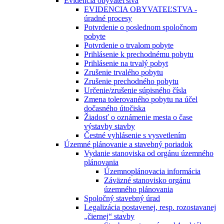
Evidencia obyvateľstva
EVIDENCIA OBYVATEĽSTVA -
úradné procesy
Potvrdenie o poslednom spoločnom
pobyte
Potvrdenie o trvalom pobyte
Prihlásenie k prechodnému pobytu
Prihlásenie na trvalý pobyt
Zrušenie trvalého pobytu
Zrušenie prechodného pobytu
Určenie/zrušenie súpisného čísla
Zmena tolerovaného pobytu na účel
dočasného útočiska
Žiadosť o oznámenie mesta o čase
výstavby stavby
Čestné vyhlásenie s vysvetlením
Územné plánovanie a stavebný poriadok
Vydanie stanoviska od orgánu územného
plánovania
Územnoplánovacia informácia
Záväzné stanovisko orgánu
územného plánovania
Spoločný stavebný úrad
Legalizácia postavenej, resp. rozostavanej
„čiernej“ stavby