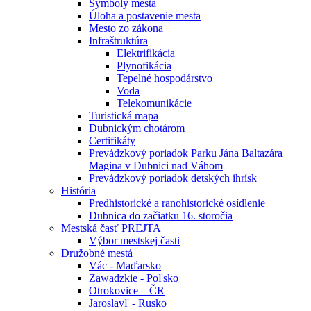
Symboly mesta
Úloha a postavenie mesta
Mesto zo zákona
Infraštruktúra
Elektrifikácia
Plynofikácia
Tepelné hospodárstvo
Voda
Telekomunikácie
Turistická mapa
Dubnickým chotárom
Certifikáty
Prevádzkový poriadok Parku Jána Baltazára
Magina v Dubnici nad Váhom
Prevádzkový poriadok detských ihrísk
História
Predhistorické a ranohistorické osídlenie
Dubnica do začiatku 16. storočia
Mestská časť PREJTA
Výbor mestskej časti
Družobné mestá
Vác - Maďarsko
Zawadzkie - Poľsko
Otrokovice – ČR
Jaroslavľ - Rusko