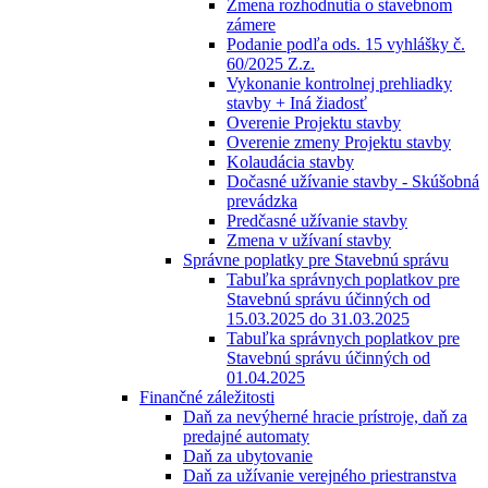
Zmena rozhodnutia o stavebnom
zámere
Podanie podľa ods. 15 vyhlášky č.
60/2025 Z.z.
Vykonanie kontrolnej prehliadky
stavby + Iná žiadosť
Overenie Projektu stavby
Overenie zmeny Projektu stavby
Kolaudácia stavby
Dočasné užívanie stavby - Skúšobná
prevádzka
Predčasné užívanie stavby
Zmena v užívaní stavby
Správne poplatky pre Stavebnú správu
Tabuľka správnych poplatkov pre
Stavebnú správu účinných od
15.03.2025 do 31.03.2025
Tabuľka správnych poplatkov pre
Stavebnú správu účinných od
01.04.2025
Finančné záležitosti
Daň za nevýherné hracie prístroje, daň za
predajné automaty
Daň za ubytovanie
Daň za užívanie verejného priestranstva