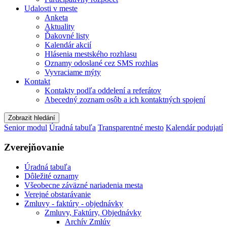
Udalosti v meste
Anketa
Aktuality
Ďakovné listy
Kalendár akcií
Hlásenia mestského rozhlasu
Oznamy odoslané cez SMS rozhlas
Vyvraciame mýty
Kontakt
Kontakty podľa oddelení a referátov
Abecedný zoznam osôb a ich kontaktných spojení
Zobrazit hledání
Senior modul
Úradná tabuľa
Transparentné mesto
Kalendár podujatí
Zverejňovanie
Úradná tabuľa
Dôležité oznamy
Všeobecne záväzné nariadenia mesta
Verejné obstarávanie
Zmluvy - faktúry - objednávky
Zmluvy, Faktúry, Objednávky
Archív Zmlúv