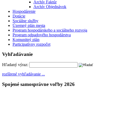
Archív Faktúr
Archív Objednávok
Hospodárenie
Dotácie
Sociálne služby
Územný plán mesta
Program hospodárskeho a sociálneho rozvoja
Program odpadového hospodárstva
Komunitný plán
Participatívny rozpočet
Vyhľadávanie
Hľadaný výraz:
rozšírené vyhľadávanie ...
Spojené samosprávne voľby 2026