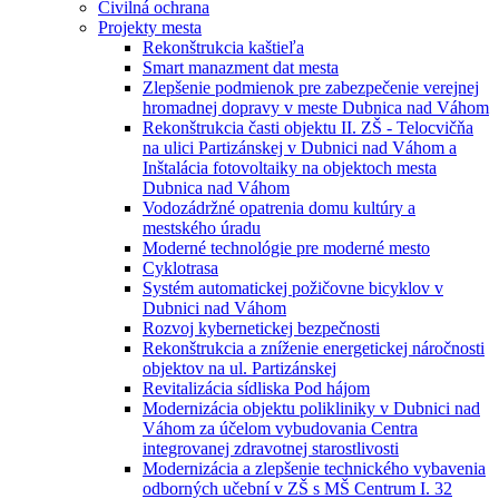
Civilná ochrana
Projekty mesta
Rekonštrukcia kaštieľa
Smart manazment dat mesta
Zlepšenie podmienok pre zabezpečenie verejnej
hromadnej dopravy v meste Dubnica nad Váhom
Rekonštrukcia časti objektu II. ZŠ - Telocvičňa
na ulici Partizánskej v Dubnici nad Váhom a
Inštalácia fotovoltaiky na objektoch mesta
Dubnica nad Váhom
Vodozádržné opatrenia domu kultúry a
mestského úradu
Moderné technológie pre moderné mesto
Cyklotrasa
Systém automatickej požičovne bicyklov v
Dubnici nad Váhom
Rozvoj kybernetickej bezpečnosti
Rekonštrukcia a zníženie energetickej náročnosti
objektov na ul. Partizánskej
Revitalizácia sídliska Pod hájom
Modernizácia objektu polikliniky v Dubnici nad
Váhom za účelom vybudovania Centra
integrovanej zdravotnej starostlivosti
Modernizácia a zlepšenie technického vybavenia
odborných učební v ZŠ s MŠ Centrum I. 32