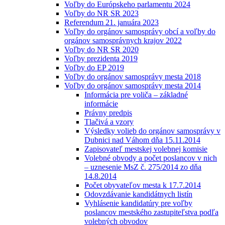
Voľby do Európskeho parlamentu 2024
Voľby do NR SR 2023
Referendum 21. januára 2023
Voľby do orgánov samosprávy obcí a voľby do
orgánov samosprávnych krajov 2022
Voľby do NR SR 2020
Voľby prezidenta 2019
Voľby do EP 2019
Voľby do orgánov samosprávy mesta 2018
Voľby do orgánov samosprávy mesta 2014
Informácia pre voliča – základné
informácie
Právny predpis
Tlačivá a vzory
Výsledky volieb do orgánov samosprávy v
Dubnici nad Váhom dňa 15.11.2014
Zapisovateľ mestskej volebnej komisie
Volebné obvody a počet poslancov v nich
– uznesenie MsZ č. 275/2014 zo dňa
14.8.2014
Počet obyvateľov mesta k 17.7.2014
Odovzdávanie kandidátnych listín
Vyhlásenie kandidatúry pre voľby
poslancov mestského zastupiteľstva podľa
volebných obvodov