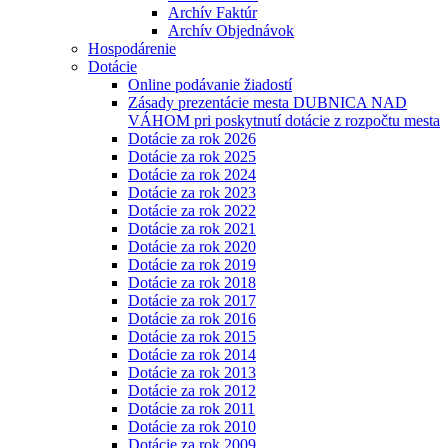
Archív Faktúr
Archív Objednávok
Hospodárenie
Dotácie
Online podávanie žiadostí
Zásady prezentácie mesta DUBNICA NAD
VÁHOM pri poskytnutí dotácie z rozpočtu mesta
Dotácie za rok 2026
Dotácie za rok 2025
Dotácie za rok 2024
Dotácie za rok 2023
Dotácie za rok 2022
Dotácie za rok 2021
Dotácie za rok 2020
Dotácie za rok 2019
Dotácie za rok 2018
Dotácie za rok 2017
Dotácie za rok 2016
Dotácie za rok 2015
Dotácie za rok 2014
Dotácie za rok 2013
Dotácie za rok 2012
Dotácie za rok 2011
Dotácie za rok 2010
Dotácie za rok 2009