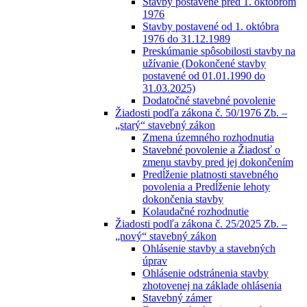
Stavby postavené pred 1. októbrom
1976
Stavby postavené od 1. októbra
1976 do 31.12.1989
Preskúmanie spôsobilosti stavby na
užívanie (Dokončené stavby
postavené od 01.01.1990 do
31.03.2025)
Dodatočné stavebné povolenie
Žiadosti podľa zákona č. 50/1976 Zb. –
„starý“ stavebný zákon
Zmena územného rozhodnutia
Stavebné povolenie a Žiadosť o
zmenu stavby pred jej dokončením
Predĺženie platnosti stavebného
povolenia a Predĺženie lehoty
dokončenia stavby
Kolaudačné rozhodnutie
Žiadosti podľa zákona č. 25/2025 Zb. –
„nový“ stavebný zákon
Ohlásenie stavby a stavebných
úprav
Ohlásenie odstránenia stavby
zhotovenej na základe ohlásenia
Stavebný zámer