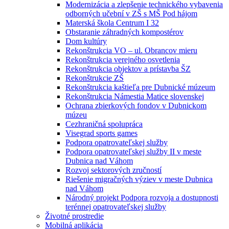
Modernizácia a zlepšenie technického vybavenia
odborných učební v ZŠ s MŠ Pod hájom
Materská škola Centrum I 32
Obstaranie záhradných kompostérov
Dom kultúry
Rekonštrukcia VO – ul. Obrancov mieru
Rekonštrukcia verejného osvetlenia
Rekonštrukcia objektov a prístavba ŠZ
Rekonštrukcie ZŠ
Rekonštrukcia kaštieľa pre Dubnické múzeum
Rekonštrukcia Námestia Matice slovenskej
Ochrana zbierkových fondov v Dubnickom
múzeu
Cezhraničná spolupráca
Visegrad sports games
Podpora opatrovateľskej služby
Podpora opatrovateľskej služby II v meste
Dubnica nad Váhom
Rozvoj sektorových zručností
Riešenie migračných výziev v meste Dubnica
nad Váhom
Národný projekt Podpora rozvoja a dostupnosti
terénnej opatrovateľskej služby
Životné prostredie
Mobilná aplikácia