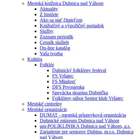
Mestská knižnica Dubnica nad Váhom
Aktuality
Z histórie
Ako sa stať čitateľom
Knižničný a výpožičný poriadok
Služby
Zoznam periodík
Cenník služieb
On-line katalóg
Vaša tvorba
Kultúra
Folklór
Dubnický folklórny festival
FS Vršatec
FS Mladosť
DFS Prvosienka
Spevácka skupina Dubnička
Folklórny súbor Senior klub Vršatec
Mestské cintoríny
Mestské organizácie
DUMAT - mestská príspevková organizácia
Dubnické múzeum Dubnica nad Váhom
uni-POLIKLINIKA Dubnica nad Váhom, a.s.
Zariadenie pre seniorov Dubina, m.r.o. Dubnica
nad Váhom