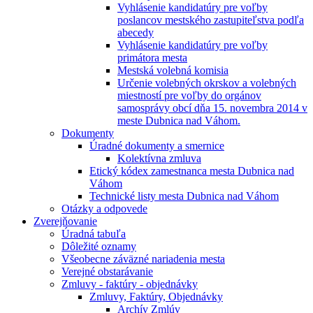
Vyhlásenie kandidatúry pre voľby
poslancov mestského zastupiteľstva podľa
abecedy
Vyhlásenie kandidatúry pre voľby
primátora mesta
Mestská volebná komisia
Určenie volebných okrskov a volebných
miestností pre voľby do orgánov
samosprávy obcí dňa 15. novembra 2014 v
meste Dubnica nad Váhom.
Dokumenty
Úradné dokumenty a smernice
Kolektívna zmluva
Etický kódex zamestnanca mesta Dubnica nad
Váhom
Technické listy mesta Dubnica nad Váhom
Otázky a odpovede
Zverejňovanie
Úradná tabuľa
Dôležité oznamy
Všeobecne záväzné nariadenia mesta
Verejné obstarávanie
Zmluvy - faktúry - objednávky
Zmluvy, Faktúry, Objednávky
Archív Zmlúv