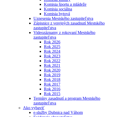
Komisia športu a mládeže
Komisia sociálna
Komisia bytová
Uznesenia Mestského zastupiteľstva
Zápisnice z verejných zasadnutí Mestského
zastupiteľstva
Videozáznamy z rokovaní Mestského
zastupiteľstva
Rok 2026
Rok 2025
Rok 2024
Rok 2023
Rok 2022
Rok 2021
Rok 2020
Rok 2019
Rok 2018
Rok 2017
Rok 2016
Rok 2015
Termíny zasadnutí a program Mestského
zastupiteľstva
Ako vybaviť
e-služby Dubnica nad Váhom