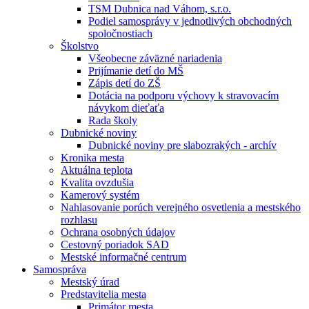
TSM Dubnica nad Váhom, s.r.o.
Podiel samosprávy v jednotlivých obchodných
spoločnostiach
Školstvo
Všeobecne záväzné nariadenia
Prijímanie detí do MŠ
Zápis detí do ZŠ
Dotácia na podporu výchovy k stravovacím
návykom dieťaťa
Rada školy
Dubnické noviny
Dubnické noviny pre slabozrakých - archív
Kronika mesta
Aktuálna teplota
Kvalita ovzdušia
Kamerový systém
Nahlasovanie porúch verejného osvetlenia a mestského
rozhlasu
Ochrana osobných údajov
Cestovný poriadok SAD
Mestské informačné centrum
Samospráva
Mestský úrad
Predstavitelia mesta
Primátor mesta