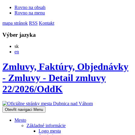
Rovno na obsah
Rovno na menu
mapa stránok
RSS
Kontakt
Výber jazyka
Slovensky
sk
English
en
Zmluvy, Faktúry, Objednávky
- Zmluvy - Detail zmluvy
22/2026/OddK
Otevřit navigaci
Menu
Mesto
Základné informácie
Logo mesta