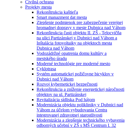
Civilná ochrana
Projekty mesta
Rekonštrukcia kaštieľa
Smart manazment dat mesta
Zlepšenie podmienok pre zabezpečenie verejnej
hromadnej dopravy v meste Dubnica nad Váhom
Rekonštrukcia časti objektu II. ZŠ - Telocvičňa
na ulici Partizánskej v Dubnici nad Váhom a
Inštalácia fotovoltaiky na objektoch mesta
Dubnica nad Váhom
Vodozádržné opatrenia domu kultúry a
mestského úradu
Moderné technológie pre moderné mesto
Cyklotrasa
Systém automatickej požičovne bicyklov v
Dubnici nad Váhom
Rozvoj kybernetickej bezpečnosti
Rekonštrukcia a zníženie energetickej náročnosti
objektov na ul. Partizánskej
Revitalizácia sídliska Pod hájom
Modernizácia objektu polikliniky v Dubnici nad
Váhom za účelom vybudovania Centra
integrovanej zdravotnej starostlivosti
Modernizácia a zlepšenie technického vybavenia
odborných učební v ZŠ s MŠ Centrum I. 32