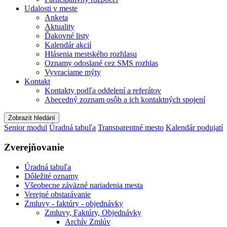
Udalosti v meste
Anketa
Aktuality
Ďakovné listy
Kalendár akcií
Hlásenia mestského rozhlasu
Oznamy odoslané cez SMS rozhlas
Vyvraciame mýty
Kontakt
Kontakty podľa oddelení a referátov
Abecedný zoznam osôb a ich kontaktných spojení
Zobrazit hledání
Senior modul
Úradná tabuľa
Transparentné mesto
Kalendár podujatí
Zverejňovanie
Úradná tabuľa
Dôležité oznamy
Všeobecne záväzné nariadenia mesta
Verejné obstarávanie
Zmluvy - faktúry - objednávky
Zmluvy, Faktúry, Objednávky
Archív Zmlúv