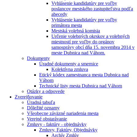
Vyhlásenie kandidatúry pre voľby
poslancov mestského zastupiteľstva podľa
abecedy
Vyhlásenie kandidatúry pre voľby
primátora mesta
Mestská volebná komisia
Určenie volebných okrskov a volebných
miestností pre voľby do orgánov
samosprávy obcí dňa 15. novembra 2014 v
meste Dubnica nad Váhom.
Dokumenty
Úradné dokumenty a smernice
Kolektívna zmluva
Etický kódex zamestnanca mesta Dubnica nad
Váhom
Technické listy mesta Dubnica nad Váhom
Otázky a odpovede
Zverejňovanie
Úradná tabuľa
Dôležité oznamy
Všeobecne záväzné nariadenia mesta
Verejné obstarávanie
Zmluvy - faktúry - objednávky
Zmluvy, Faktúry, Objednávky
Archív Zmlúv