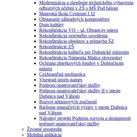
Modernizácia a zlepšenie technického vybavenia
odborných učební v ZŠ s MŠ Pod hájom
Materská škola Centrum I 32
Obstaranie záhradných kompostérov
Dom kultúry
Rekonštrukcia VO – ul. Obrancov mieru
Rekonštrukcia verejného osvetlenia
Rekonštrukcia objektov a prístavba ŠZ
Rekonštrukcie ZŠ
Rekonštrukcia kaštieľa pre Dubnické múzeum
Rekonštrukcia Námestia Matice slovenskej
Ochrana zbierkových fondov v Dubnickom
múzeu
Cezhraničná spolupráca
Visegrad sports games
Podpora opatrovateľskej služby
Podpora opatrovateľskej služby II v meste
Dubnica nad Váhom
Rozvoj sektorových zručností
Riešenie migračných výziev v meste Dubnica
nad Váhom
Národný projekt Podpora rozvoja a dostupnosti
terénnej opatrovateľskej služby
Životné prostredie
Mobilná aplikácia