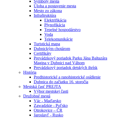
Symboly mesta
Úloha a postavenie mesta
Mesto zo zákona
Infraštruktúra
Elektrifikácia
Plynofikácia
Tepelné hospodárstvo
Voda
Telekomunikácie
Turistická mapa
Dubnickým chotárom
Certifikáty
Prevádzkový poriadok Parku Jána Baltazára
Magina v Dubnici nad Váhom
Prevádzkový poriadok detských ihrísk
História
Predhistorické a ranohistorické osídlenie
Dubnica do začiatku 16. storočia
Mestská časť PREJTA
Výbor mestskej časti
Družobné mestá
Vác - Maďarsko
Zawadzkie - Poľsko
Otrokovice – ČR
Jaroslavľ - Rusko