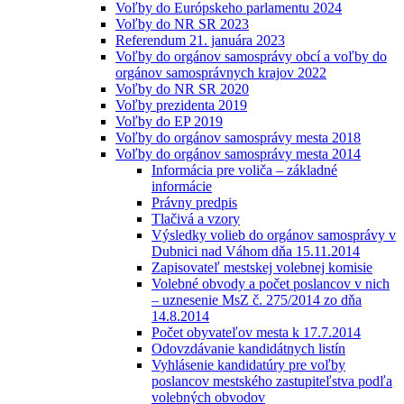
Voľby do Európskeho parlamentu 2024
Voľby do NR SR 2023
Referendum 21. januára 2023
Voľby do orgánov samosprávy obcí a voľby do
orgánov samosprávnych krajov 2022
Voľby do NR SR 2020
Voľby prezidenta 2019
Voľby do EP 2019
Voľby do orgánov samosprávy mesta 2018
Voľby do orgánov samosprávy mesta 2014
Informácia pre voliča – základné
informácie
Právny predpis
Tlačivá a vzory
Výsledky volieb do orgánov samosprávy v
Dubnici nad Váhom dňa 15.11.2014
Zapisovateľ mestskej volebnej komisie
Volebné obvody a počet poslancov v nich
– uznesenie MsZ č. 275/2014 zo dňa
14.8.2014
Počet obyvateľov mesta k 17.7.2014
Odovzdávanie kandidátnych listín
Vyhlásenie kandidatúry pre voľby
poslancov mestského zastupiteľstva podľa
volebných obvodov