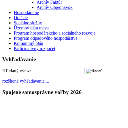
Archív Faktúr
Archív Objednávok
Hospodárenie
Dotácie
Sociálne služby
Územný plán mesta
Program hospodárskeho a sociálneho rozvoja
Program odpadového hospodárstva
Komunitný plán
Participatívny rozpočet
Vyhľadávanie
Hľadaný výraz:
rozšírené vyhľadávanie ...
Spojené samosprávne voľby 2026