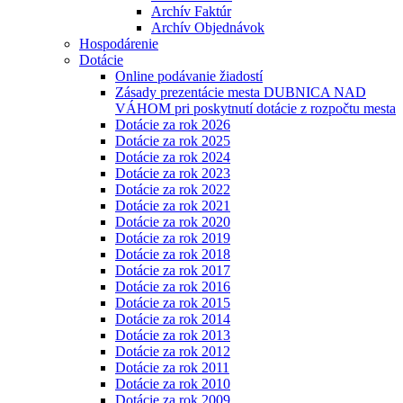
Archív Faktúr
Archív Objednávok
Hospodárenie
Dotácie
Online podávanie žiadostí
Zásady prezentácie mesta DUBNICA NAD
VÁHOM pri poskytnutí dotácie z rozpočtu mesta
Dotácie za rok 2026
Dotácie za rok 2025
Dotácie za rok 2024
Dotácie za rok 2023
Dotácie za rok 2022
Dotácie za rok 2021
Dotácie za rok 2020
Dotácie za rok 2019
Dotácie za rok 2018
Dotácie za rok 2017
Dotácie za rok 2016
Dotácie za rok 2015
Dotácie za rok 2014
Dotácie za rok 2013
Dotácie za rok 2012
Dotácie za rok 2011
Dotácie za rok 2010
Dotácie za rok 2009