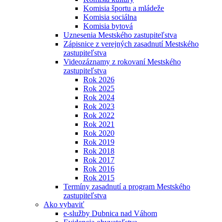
Komisia športu a mládeže
Komisia sociálna
Komisia bytová
Uznesenia Mestského zastupiteľstva
Zápisnice z verejných zasadnutí Mestského
zastupiteľstva
Videozáznamy z rokovaní Mestského
zastupiteľstva
Rok 2026
Rok 2025
Rok 2024
Rok 2023
Rok 2022
Rok 2021
Rok 2020
Rok 2019
Rok 2018
Rok 2017
Rok 2016
Rok 2015
Termíny zasadnutí a program Mestského
zastupiteľstva
Ako vybaviť
e-služby Dubnica nad Váhom