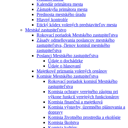
Kalendár primátora mesta
Zástupkyňa primátora mesta
Prednosta mestského úradu
Hlavný kontrolór
Etický kódex volených predstaviteľov mesta
Mestské zastupiteľstvo
Rokovací poriadok Mestského zastupiteľstva
Zásady odmeňovania poslancov mestského
zastupiteľstva, členov komisií mestského
zastupiteľstva
Poslanci Mestského zastupiteľstva
Údaje o dochádzke
Údaje o hlasovaní
Majetkové priznania volených orgánov
Komisie Mestského zastupiteľstva
Rokovací poriadok komisií Mestského
zastupiteľstva
Komisia ochrany verejného záujmu pri
výkone funkcií verejných funkcionárov
Komisia finančná a majetková
Komisia výstavby, územného plánovania a
dopravy
Komisia životného prostredia a ekológie
Komisia školstva
Komisia kultúry