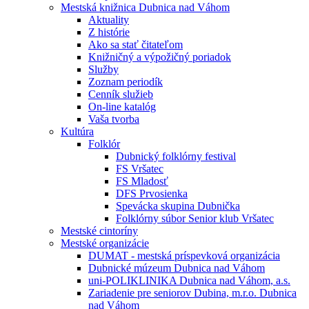
Mestská knižnica Dubnica nad Váhom
Aktuality
Z histórie
Ako sa stať čitateľom
Knižničný a výpožičný poriadok
Služby
Zoznam periodík
Cenník služieb
On-line katalóg
Vaša tvorba
Kultúra
Folklór
Dubnický folklórny festival
FS Vršatec
FS Mladosť
DFS Prvosienka
Spevácka skupina Dubnička
Folklórny súbor Senior klub Vršatec
Mestské cintoríny
Mestské organizácie
DUMAT - mestská príspevková organizácia
Dubnické múzeum Dubnica nad Váhom
uni-POLIKLINIKA Dubnica nad Váhom, a.s.
Zariadenie pre seniorov Dubina, m.r.o. Dubnica
nad Váhom