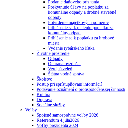
Podanie daňového priznania
Poskytnutie úľavy na poplatku za
komunálne odpady a drobné stavebné
odpady
Potvrdenie majetkových pomerov
Prihlásenie sa k plateniu poplatku za
komunálny odpad
Prihlásenie sa k poplatku za hrobové
miesta
Vydanie rybárskeho lístka
Životné prostredie
Odpady
Ochrana ovzdušia
Verejná zeleň
Štátna vodná správa
Školstvo
Postup pri sprístupňovaní informácií
Podávanie oznámení o protispoločenskej činnosti
Kultúra
Doprava
Sociálne služby
Voľby
Spojené samosprávne voľby 2026
Referendum 4.júla2026
Voľby prezidenta 2024