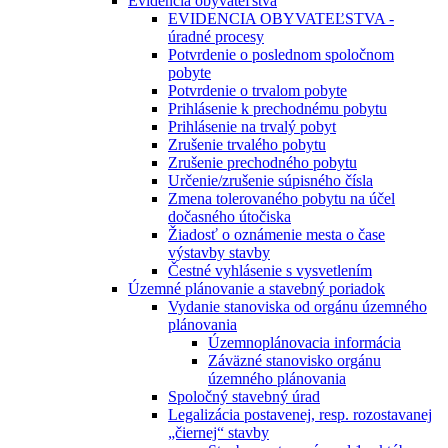
Evidencia obyvateľstva
EVIDENCIA OBYVATEĽSTVA -
úradné procesy
Potvrdenie o poslednom spoločnom
pobyte
Potvrdenie o trvalom pobyte
Prihlásenie k prechodnému pobytu
Prihlásenie na trvalý pobyt
Zrušenie trvalého pobytu
Zrušenie prechodného pobytu
Určenie/zrušenie súpisného čísla
Zmena tolerovaného pobytu na účel
dočasného útočiska
Žiadosť o oznámenie mesta o čase
výstavby stavby
Čestné vyhlásenie s vysvetlením
Územné plánovanie a stavebný poriadok
Vydanie stanoviska od orgánu územného
plánovania
Územnoplánovacia informácia
Záväzné stanovisko orgánu
územného plánovania
Spoločný stavebný úrad
Legalizácia postavenej, resp. rozostavanej
„čiernej“ stavby