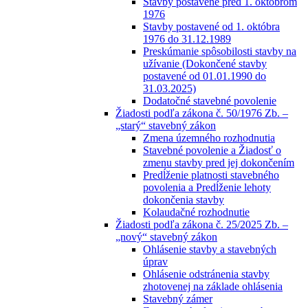
Stavby postavené pred 1. októbrom
1976
Stavby postavené od 1. októbra
1976 do 31.12.1989
Preskúmanie spôsobilosti stavby na
užívanie (Dokončené stavby
postavené od 01.01.1990 do
31.03.2025)
Dodatočné stavebné povolenie
Žiadosti podľa zákona č. 50/1976 Zb. –
„starý“ stavebný zákon
Zmena územného rozhodnutia
Stavebné povolenie a Žiadosť o
zmenu stavby pred jej dokončením
Predĺženie platnosti stavebného
povolenia a Predĺženie lehoty
dokončenia stavby
Kolaudačné rozhodnutie
Žiadosti podľa zákona č. 25/2025 Zb. –
„nový“ stavebný zákon
Ohlásenie stavby a stavebných
úprav
Ohlásenie odstránenia stavby
zhotovenej na základe ohlásenia
Stavebný zámer