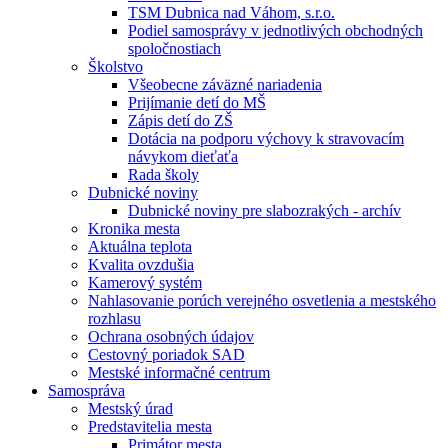
TSM Dubnica nad Váhom, s.r.o.
Podiel samosprávy v jednotlivých obchodných
spoločnostiach
Školstvo
Všeobecne záväzné nariadenia
Prijímanie detí do MŠ
Zápis detí do ZŠ
Dotácia na podporu výchovy k stravovacím
návykom dieťaťa
Rada školy
Dubnické noviny
Dubnické noviny pre slabozrakých - archív
Kronika mesta
Aktuálna teplota
Kvalita ovzdušia
Kamerový systém
Nahlasovanie porúch verejného osvetlenia a mestského
rozhlasu
Ochrana osobných údajov
Cestovný poriadok SAD
Mestské informačné centrum
Samospráva
Mestský úrad
Predstavitelia mesta
Primátor mesta