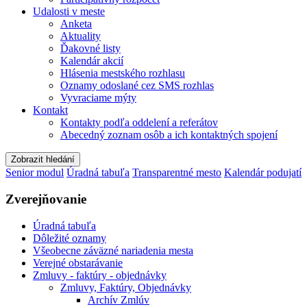
Udalosti v meste
Anketa
Aktuality
Ďakovné listy
Kalendár akcií
Hlásenia mestského rozhlasu
Oznamy odoslané cez SMS rozhlas
Vyvraciame mýty
Kontakt
Kontakty podľa oddelení a referátov
Abecedný zoznam osôb a ich kontaktných spojení
Zobrazit hledání
Senior modul
Úradná tabuľa
Transparentné mesto
Kalendár podujatí
Zverejňovanie
Úradná tabuľa
Dôležité oznamy
Všeobecne záväzné nariadenia mesta
Verejné obstarávanie
Zmluvy - faktúry - objednávky
Zmluvy, Faktúry, Objednávky
Archív Zmlúv