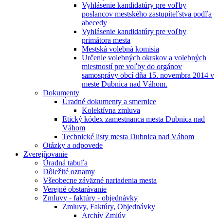
Vyhlásenie kandidatúry pre voľby
poslancov mestského zastupiteľstva podľa
abecedy
Vyhlásenie kandidatúry pre voľby
primátora mesta
Mestská volebná komisia
Určenie volebných okrskov a volebných
miestností pre voľby do orgánov
samosprávy obcí dňa 15. novembra 2014 v
meste Dubnica nad Váhom.
Dokumenty
Úradné dokumenty a smernice
Kolektívna zmluva
Etický kódex zamestnanca mesta Dubnica nad
Váhom
Technické listy mesta Dubnica nad Váhom
Otázky a odpovede
Zverejňovanie
Úradná tabuľa
Dôležité oznamy
Všeobecne záväzné nariadenia mesta
Verejné obstarávanie
Zmluvy - faktúry - objednávky
Zmluvy, Faktúry, Objednávky
Archív Zmlúv