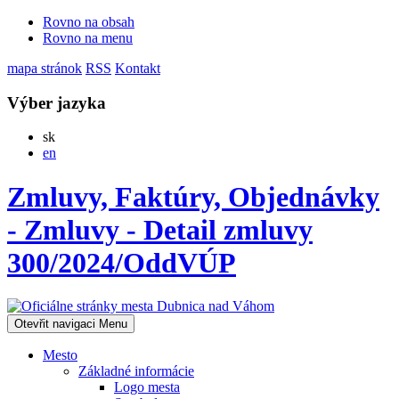
Rovno na obsah
Rovno na menu
mapa stránok
RSS
Kontakt
Výber jazyka
Slovensky
sk
English
en
Zmluvy, Faktúry, Objednávky
- Zmluvy - Detail zmluvy
300/2024/OddVÚP
Otevřit navigaci
Menu
Mesto
Základné informácie
Logo mesta