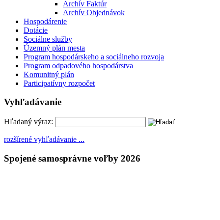
Archív Faktúr
Archív Objednávok
Hospodárenie
Dotácie
Sociálne služby
Územný plán mesta
Program hospodárskeho a sociálneho rozvoja
Program odpadového hospodárstva
Komunitný plán
Participatívny rozpočet
Vyhľadávanie
Hľadaný výraz:
rozšírené vyhľadávanie ...
Spojené samosprávne voľby 2026