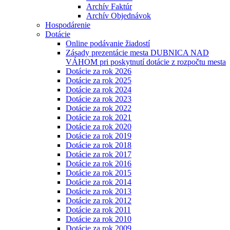
Archív Faktúr
Archív Objednávok
Hospodárenie
Dotácie
Online podávanie žiadostí
Zásady prezentácie mesta DUBNICA NAD
VÁHOM pri poskytnutí dotácie z rozpočtu mesta
Dotácie za rok 2026
Dotácie za rok 2025
Dotácie za rok 2024
Dotácie za rok 2023
Dotácie za rok 2022
Dotácie za rok 2021
Dotácie za rok 2020
Dotácie za rok 2019
Dotácie za rok 2018
Dotácie za rok 2017
Dotácie za rok 2016
Dotácie za rok 2015
Dotácie za rok 2014
Dotácie za rok 2013
Dotácie za rok 2012
Dotácie za rok 2011
Dotácie za rok 2010
Dotácie za rok 2009