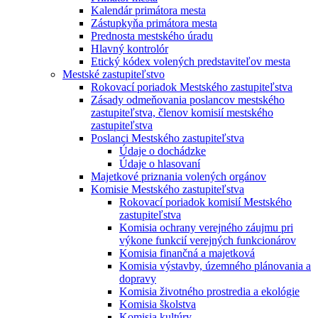
Kalendár primátora mesta
Zástupkyňa primátora mesta
Prednosta mestského úradu
Hlavný kontrolór
Etický kódex volených predstaviteľov mesta
Mestské zastupiteľstvo
Rokovací poriadok Mestského zastupiteľstva
Zásady odmeňovania poslancov mestského
zastupiteľstva, členov komisií mestského
zastupiteľstva
Poslanci Mestského zastupiteľstva
Údaje o dochádzke
Údaje o hlasovaní
Majetkové priznania volených orgánov
Komisie Mestského zastupiteľstva
Rokovací poriadok komisií Mestského
zastupiteľstva
Komisia ochrany verejného záujmu pri
výkone funkcií verejných funkcionárov
Komisia finančná a majetková
Komisia výstavby, územného plánovania a
dopravy
Komisia životného prostredia a ekológie
Komisia školstva
Komisia kultúry