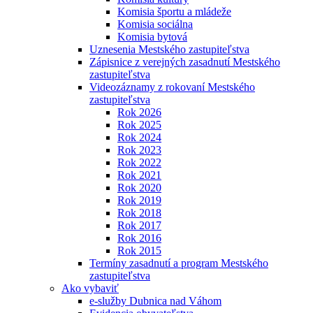
Komisia športu a mládeže
Komisia sociálna
Komisia bytová
Uznesenia Mestského zastupiteľstva
Zápisnice z verejných zasadnutí Mestského
zastupiteľstva
Videozáznamy z rokovaní Mestského
zastupiteľstva
Rok 2026
Rok 2025
Rok 2024
Rok 2023
Rok 2022
Rok 2021
Rok 2020
Rok 2019
Rok 2018
Rok 2017
Rok 2016
Rok 2015
Termíny zasadnutí a program Mestského
zastupiteľstva
Ako vybaviť
e-služby Dubnica nad Váhom