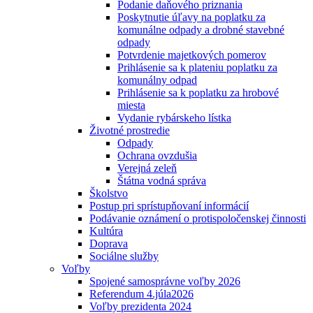
Podanie daňového priznania
Poskytnutie úľavy na poplatku za
komunálne odpady a drobné stavebné
odpady
Potvrdenie majetkových pomerov
Prihlásenie sa k plateniu poplatku za
komunálny odpad
Prihlásenie sa k poplatku za hrobové
miesta
Vydanie rybárskeho lístka
Životné prostredie
Odpady
Ochrana ovzdušia
Verejná zeleň
Štátna vodná správa
Školstvo
Postup pri sprístupňovaní informácií
Podávanie oznámení o protispoločenskej činnosti
Kultúra
Doprava
Sociálne služby
Voľby
Spojené samosprávne voľby 2026
Referendum 4.júla2026
Voľby prezidenta 2024