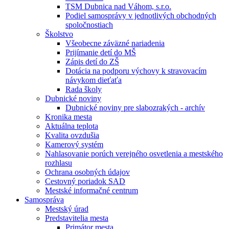
TSM Dubnica nad Váhom, s.r.o.
Podiel samosprávy v jednotlivých obchodných
spoločnostiach
Školstvo
Všeobecne záväzné nariadenia
Prijímanie detí do MŠ
Zápis detí do ZŠ
Dotácia na podporu výchovy k stravovacím
návykom dieťaťa
Rada školy
Dubnické noviny
Dubnické noviny pre slabozrakých - archív
Kronika mesta
Aktuálna teplota
Kvalita ovzdušia
Kamerový systém
Nahlasovanie porúch verejného osvetlenia a mestského
rozhlasu
Ochrana osobných údajov
Cestovný poriadok SAD
Mestské informačné centrum
Samospráva
Mestský úrad
Predstavitelia mesta
Primátor mesta