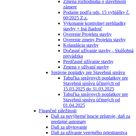
Zmena rozhodnutia o stavebnom
zámere
Podanie podľa ods. 15 vyhlášky č.
60/2025 Z.z.
Vykonanie kontrolnej prehliadky
stavby + Iná žiadosť
Overenie Projektu stavby
Overenie zmeny Projektu stavby
Kolaudácia stavby
Dočasné užívanie stavby - Skúšobná
prevádzka
Predčasné užívanie stavby
Zmena v užívaní stavby
Správne poplatky pre Stavebnú správu
Tabuľka správnych poplatkov pre
Stavebnú správu účinných od
15.03.2025 do 31.03.2025
Tabuľka správnych poplatkov pre
Stavebnú správu účinných od
01.04.2025
Finančné záležitosti
Daň za nevýherné hracie prístroje, daň za
predajné automaty
Daň za ubytovanie
Daň za užívanie verejného priestranstva