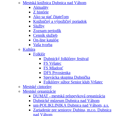
Mestská knižnica Dubnica nad Váhom
Aktuality
Z histórie
Ako sa stať čitateľom
Knižničný a výpožičný poriadok
Služby
Zoznam periodík
Cenník služieb
On-line katalóg
Vaša tvorba
Kultúra
Folklór
Dubnický folklórny festival
FS Vršatec
FS Mladosť
DFS Prvosienka
Spevácka skupina Dubnička
Folklórny súbor Senior klub Vršatec
Mestské cintoríny
Mestské organizácie
DUMAT - mestská príspevková organizácia
Dubnické múzeum Dubnica nad Váhom
uni-POLIKLINIKA Dubnica nad Váhom, a.s.
Zariadenie pre seniorov Dubina, m.r.o. Dubnica
nad Váhom