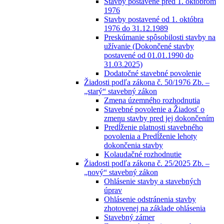
Stavby postavené pred 1. októbrom
1976
Stavby postavené od 1. októbra
1976 do 31.12.1989
Preskúmanie spôsobilosti stavby na
užívanie (Dokončené stavby
postavené od 01.01.1990 do
31.03.2025)
Dodatočné stavebné povolenie
Žiadosti podľa zákona č. 50/1976 Zb. –
„starý“ stavebný zákon
Zmena územného rozhodnutia
Stavebné povolenie a Žiadosť o
zmenu stavby pred jej dokončením
Predĺženie platnosti stavebného
povolenia a Predĺženie lehoty
dokončenia stavby
Kolaudačné rozhodnutie
Žiadosti podľa zákona č. 25/2025 Zb. –
„nový“ stavebný zákon
Ohlásenie stavby a stavebných
úprav
Ohlásenie odstránenia stavby
zhotovenej na základe ohlásenia
Stavebný zámer