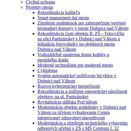
Civilná ochrana
Projekty mesta
Rekonštrukcia kaštieľa
Smart manazment dat mesta
Zlepšenie podmienok pre zabezpečenie verejnej
hromadnej dopravy v meste Dubnica nad Váhom
Rekonštrukcia časti objektu II. ZŠ - Telocvičňa
na ulici Partizánskej v Dubnici nad Váhom a
Inštalácia fotovoltaiky na objektoch mesta
Dubnica nad Váhom
Vodozádržné opatrenia domu kultúry a
mestského úradu
Moderné technológie pre moderné mesto
Cyklotrasa
Systém automatickej požičovne bicyklov v
Dubnici nad Váhom
Rozvoj kybernetickej bezpečnosti
Rekonštrukcia a zníženie energetickej náročnosti
objektov na ul. Partizánskej
Revitalizácia sídliska Pod hájom
Modernizácia objektu polikliniky v Dubnici nad
Váhom za účelom vybudovania Centra
integrovanej zdravotnej starostlivosti
Modernizácia a zlepšenie technického vybavenia
odborných učební v ZŠ s MŠ Centrum I. 32