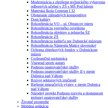
Modernizácia a zlepšenie technického vybavenia
odborných učební v ZŠ s MŠ Pod hájom
Materská škola Centrum I 32
Obstaranie záhradných kompostérov
Dom kultúry
Rekonštrukcia VO – ul. Obrancov mieru
Rekonštrukcia verejného osvetlenia
Rekonštrukcia objektov a prístavba ŠZ
Rekonštrukcie ZŠ
Rekonštrukcia kaštieľa pre Dubnické múzeum
Rekonštrukcia Námestia Matice slovenskej
Ochrana zbierkových fondov v Dubnickom
múzeu
Cezhraničná spolupráca
Visegrad sports games
Podpora opatrovateľskej služby
Podpora opatrovateľskej služby II v meste
Dubnica nad Váhom
Rozvoj sektorových zručností
Riešenie migračných výziev v meste Dubnica
nad Váhom
Národný projekt Podpora rozvoja a dostupnosti
terénnej opatrovateľskej služby
Životné prostredie
Mobilná aplikácia