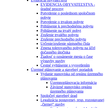
Evidencia obyvateľstva
EVIDENCIA OBYVATEĽSTVA -
úradné procesy
Potvrdenie o poslednom spoločnom
pobyte
Potvrdenie o trvalom pobyte
Prihlásenie k prechodnému pobytu
Prihlásenie na trvalý pobyt
Zrušenie trvalého pobytu
Zrušenie prechodného pobytu
Určenie/zrušenie súpisného čísla
Zmena tolerovaného pobytu na účel
dočasného útočiska
Žiadosť o oznámenie mesta o čase
výstavby stavby
Čestné vyhlásenie s vysvetlením
Územné plánovanie a stavebný poriadok
Vydanie stanoviska od orgánu územného
plánovania
Územnoplánovacia informácia
Záväzné stanovisko orgánu
územného plánovania
Spoločný stavebný úrad
Legalizácia postavenej, resp. rozostavanej
„čiernej“ stavby