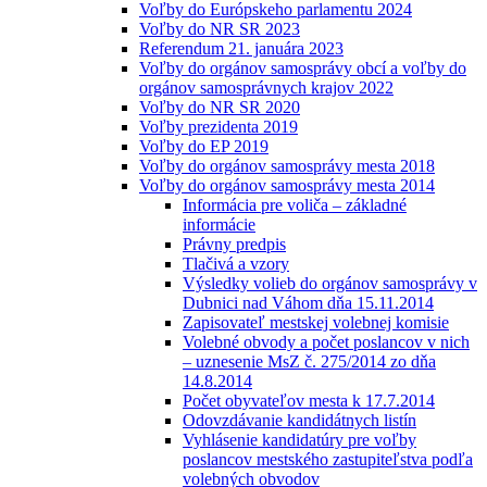
Voľby do Európskeho parlamentu 2024
Voľby do NR SR 2023
Referendum 21. januára 2023
Voľby do orgánov samosprávy obcí a voľby do
orgánov samosprávnych krajov 2022
Voľby do NR SR 2020
Voľby prezidenta 2019
Voľby do EP 2019
Voľby do orgánov samosprávy mesta 2018
Voľby do orgánov samosprávy mesta 2014
Informácia pre voliča – základné
informácie
Právny predpis
Tlačivá a vzory
Výsledky volieb do orgánov samosprávy v
Dubnici nad Váhom dňa 15.11.2014
Zapisovateľ mestskej volebnej komisie
Volebné obvody a počet poslancov v nich
– uznesenie MsZ č. 275/2014 zo dňa
14.8.2014
Počet obyvateľov mesta k 17.7.2014
Odovzdávanie kandidátnych listín
Vyhlásenie kandidatúry pre voľby
poslancov mestského zastupiteľstva podľa
volebných obvodov