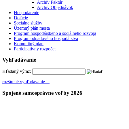
Archív Faktúr
Archív Objednávok
Hospodárenie
Dotácie
Sociálne služby
Územný plán mesta
Program hospodárskeho a sociálneho rozvoja
Program odpadového hospodárstva
Komunitný plán
Participatívny rozpočet
Vyhľadávanie
Hľadaný výraz:
rozšírené vyhľadávanie ...
Spojené samosprávne voľby 2026