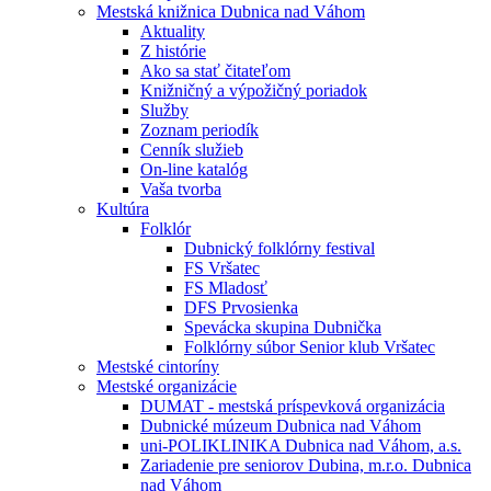
Mestská knižnica Dubnica nad Váhom
Aktuality
Z histórie
Ako sa stať čitateľom
Knižničný a výpožičný poriadok
Služby
Zoznam periodík
Cenník služieb
On-line katalóg
Vaša tvorba
Kultúra
Folklór
Dubnický folklórny festival
FS Vršatec
FS Mladosť
DFS Prvosienka
Spevácka skupina Dubnička
Folklórny súbor Senior klub Vršatec
Mestské cintoríny
Mestské organizácie
DUMAT - mestská príspevková organizácia
Dubnické múzeum Dubnica nad Váhom
uni-POLIKLINIKA Dubnica nad Váhom, a.s.
Zariadenie pre seniorov Dubina, m.r.o. Dubnica
nad Váhom