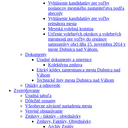
Vyhlásenie kandidatúry pre voľby
poslancov mestského zastupiteľstva podľa
abecedy
Vyhlásenie kandidatúry pre voľby
primátora mesta
Mestská volebná komisia
Určenie volebných okrskov a volebných
miestností pre voľby do orgánov
samosprávy obcí dňa 15. novembra 2014 v
meste Dubnica nad Váhom.
Dokumenty
Úradné dokumenty a smernice
Kolektívna zmluva
Etický kódex zamestnanca mesta Dubnica nad
Váhom
Technické listy mesta Dubnica nad Váhom
Otázky a odpovede
Zverejňovanie
Úradná tabuľa
Dôležité oznamy
Všeobecne záväzné nariadenia mesta
Verejné obstarávanie
Zmluvy - faktúry - objednávky
Zmluvy, Faktúry, Objednávky
Archív Zmlúv