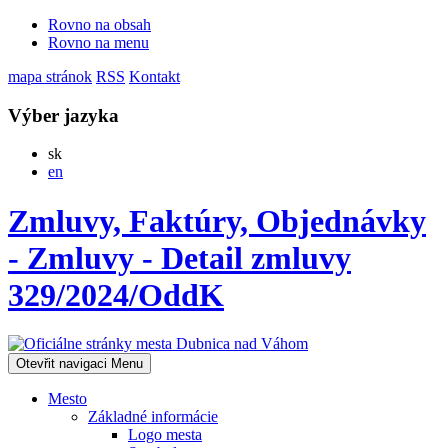
Rovno na obsah
Rovno na menu
mapa stránok
RSS
Kontakt
Výber jazyka
Slovensky
sk
English
en
Zmluvy, Faktúry, Objednávky
- Zmluvy - Detail zmluvy
329/2024/OddK
Otevřit navigaci
Menu
Mesto
Základné informácie
Logo mesta