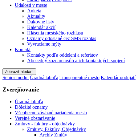
Udalosti v meste
Anketa
Aktuality
Ďakovné listy
Kalendár akcií
Hlásenia mestského rozhlasu
Oznamy odoslané cez SMS rozhlas
Vyvraciame mýty
Kontakt
Kontakty podľa oddelení a referátov
Abecedný zoznam osôb a ich kontaktných spojení
Zobrazit hledání
Senior modul
Úradná tabuľa
Transparentné mesto
Kalendár podujatí
Zverejňovanie
Úradná tabuľa
Dôležité oznamy
Všeobecne záväzné nariadenia mesta
Verejné obstarávanie
Zmluvy - faktúry - objednávky
Zmluvy, Faktúry, Objednávky
Archív Zmlúv