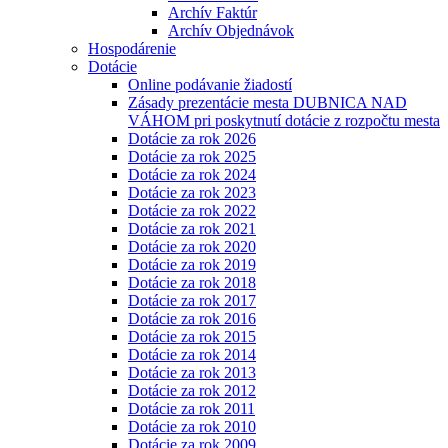
Archív Faktúr
Archív Objednávok
Hospodárenie
Dotácie
Online podávanie žiadostí
Zásady prezentácie mesta DUBNICA NAD
VÁHOM pri poskytnutí dotácie z rozpočtu mesta
Dotácie za rok 2026
Dotácie za rok 2025
Dotácie za rok 2024
Dotácie za rok 2023
Dotácie za rok 2022
Dotácie za rok 2021
Dotácie za rok 2020
Dotácie za rok 2019
Dotácie za rok 2018
Dotácie za rok 2017
Dotácie za rok 2016
Dotácie za rok 2015
Dotácie za rok 2014
Dotácie za rok 2013
Dotácie za rok 2012
Dotácie za rok 2011
Dotácie za rok 2010
Dotácie za rok 2009