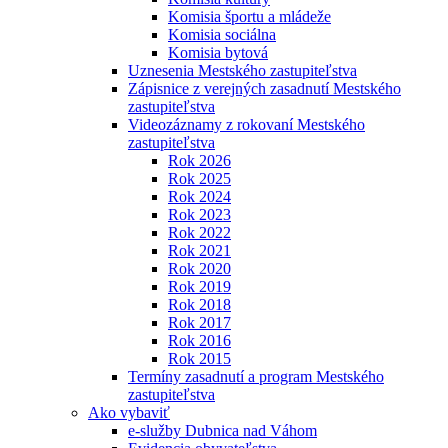
Komisia športu a mládeže
Komisia sociálna
Komisia bytová
Uznesenia Mestského zastupiteľstva
Zápisnice z verejných zasadnutí Mestského
zastupiteľstva
Videozáznamy z rokovaní Mestského
zastupiteľstva
Rok 2026
Rok 2025
Rok 2024
Rok 2023
Rok 2022
Rok 2021
Rok 2020
Rok 2019
Rok 2018
Rok 2017
Rok 2016
Rok 2015
Termíny zasadnutí a program Mestského
zastupiteľstva
Ako vybaviť
e-služby Dubnica nad Váhom