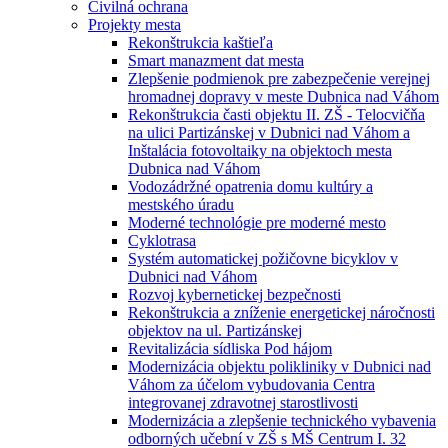
Civilná ochrana
Projekty mesta
Rekonštrukcia kaštieľa
Smart manazment dat mesta
Zlepšenie podmienok pre zabezpečenie verejnej
hromadnej dopravy v meste Dubnica nad Váhom
Rekonštrukcia časti objektu II. ZŠ - Telocvičňa
na ulici Partizánskej v Dubnici nad Váhom a
Inštalácia fotovoltaiky na objektoch mesta
Dubnica nad Váhom
Vodozádržné opatrenia domu kultúry a
mestského úradu
Moderné technológie pre moderné mesto
Cyklotrasa
Systém automatickej požičovne bicyklov v
Dubnici nad Váhom
Rozvoj kybernetickej bezpečnosti
Rekonštrukcia a zníženie energetickej náročnosti
objektov na ul. Partizánskej
Revitalizácia sídliska Pod hájom
Modernizácia objektu polikliniky v Dubnici nad
Váhom za účelom vybudovania Centra
integrovanej zdravotnej starostlivosti
Modernizácia a zlepšenie technického vybavenia
odborných učební v ZŠ s MŠ Centrum I. 32