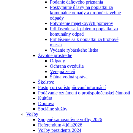
Podanie daňového priznania
Poskytnutie úľavy na poplatku za
komunálne odpady a drobné stavebné
odpady
Potvrdenie majetkových pomerov
Prihlásenie sa k plateniu poplatku za
komunálny odpad
Prihlásenie sa k poplatku za hrobové
miesta
Vydanie rybárskeho lístka
Životné prostredie
Odpady
Ochrana ovzdušia
Verejná zeleň
Štátna vodná správa
Školstvo
Postup pri sprístupňovaní informácií
Podávanie oznámení o protispoločenskej činnosti
Kultúra
Doprava
Sociálne služby
Voľby
Spojené samosprávne voľby 2026
Referendum 4.júla2026
Voľby prezidenta 2024