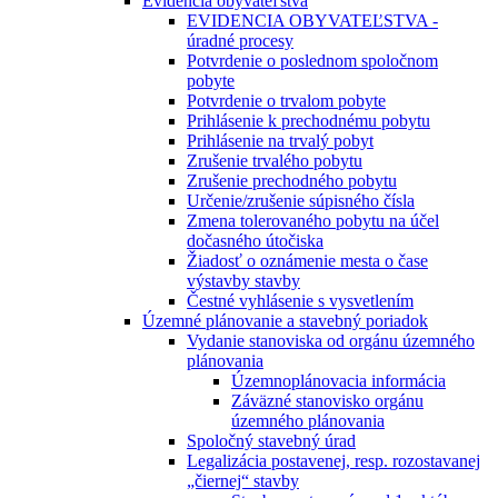
Evidencia obyvateľstva
EVIDENCIA OBYVATEĽSTVA -
úradné procesy
Potvrdenie o poslednom spoločnom
pobyte
Potvrdenie o trvalom pobyte
Prihlásenie k prechodnému pobytu
Prihlásenie na trvalý pobyt
Zrušenie trvalého pobytu
Zrušenie prechodného pobytu
Určenie/zrušenie súpisného čísla
Zmena tolerovaného pobytu na účel
dočasného útočiska
Žiadosť o oznámenie mesta o čase
výstavby stavby
Čestné vyhlásenie s vysvetlením
Územné plánovanie a stavebný poriadok
Vydanie stanoviska od orgánu územného
plánovania
Územnoplánovacia informácia
Záväzné stanovisko orgánu
územného plánovania
Spoločný stavebný úrad
Legalizácia postavenej, resp. rozostavanej
„čiernej“ stavby