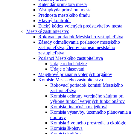
Kalendár primátora mesta
Zástupkyňa primátora mesta
Prednosta mestského úradu
Hlavný kontrolór
Etický kódex volených predstaviteľov mesta
Mestské zastupiteľstvo
Rokovací poriadok Mestského zastupiteľstva
Zásady odmeňovania poslancov mestského
zastupiteľstva, členov komisií mestského
zastupiteľstva
Poslanci Mestského zastupiteľstva
Údaje o dochádzke
Údaje o hlasovaní
Majetkové priznania volených orgánov
Komisie Mestského zastupiteľstva
Rokovací poriadok komisií Mestského
zastupiteľstva
Komisia ochrany verejného záujmu pri
výkone funkcií verejných funkcionárov
Komisia finančná a majetková
Komisia výstavby, územného plánovania a
dopravy
Komisia životného prostredia a ekológie
Komisia školstva
Komisia kultúry