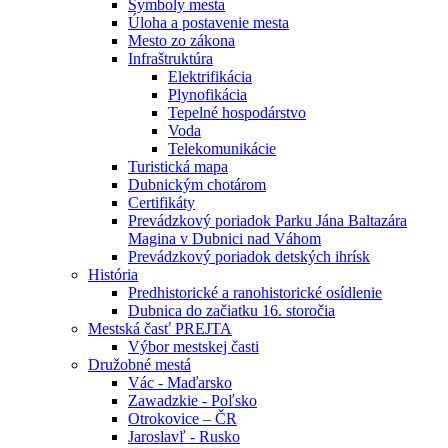
Symboly mesta
Úloha a postavenie mesta
Mesto zo zákona
Infraštruktúra
Elektrifikácia
Plynofikácia
Tepelné hospodárstvo
Voda
Telekomunikácie
Turistická mapa
Dubnickým chotárom
Certifikáty
Prevádzkový poriadok Parku Jána Baltazára
Magina v Dubnici nad Váhom
Prevádzkový poriadok detských ihrísk
História
Predhistorické a ranohistorické osídlenie
Dubnica do začiatku 16. storočia
Mestská časť PREJTA
Výbor mestskej časti
Družobné mestá
Vác - Maďarsko
Zawadzkie - Poľsko
Otrokovice – ČR
Jaroslavľ - Rusko