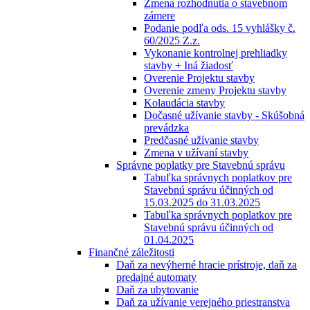
Zmena rozhodnutia o stavebnom
zámere
Podanie podľa ods. 15 vyhlášky č.
60/2025 Z.z.
Vykonanie kontrolnej prehliadky
stavby + Iná žiadosť
Overenie Projektu stavby
Overenie zmeny Projektu stavby
Kolaudácia stavby
Dočasné užívanie stavby - Skúšobná
prevádzka
Predčasné užívanie stavby
Zmena v užívaní stavby
Správne poplatky pre Stavebnú správu
Tabuľka správnych poplatkov pre
Stavebnú správu účinných od
15.03.2025 do 31.03.2025
Tabuľka správnych poplatkov pre
Stavebnú správu účinných od
01.04.2025
Finančné záležitosti
Daň za nevýherné hracie prístroje, daň za
predajné automaty
Daň za ubytovanie
Daň za užívanie verejného priestranstva