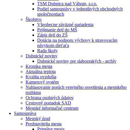
TSM Dubnica nad Váhom, s.r.o.
Podiel samosprávy v jednotlivých obchodných
spoločnostiach
Školstvo
Všeobecne záväzné nariadenia
Prijímanie detí do MŠ
Zápis detí do ZŠ
Dotácia na podporu výchovy k stravovacím
návykom dieťaťa
Rada školy
Dubnické noviny
Dubnické noviny pre slabozrakých - archív
Kronika mesta
Aktuálna teplota
Kvalita ovzdušia
Kamerový systém
Nahlasovanie porúch verejného osvetlenia a mestského
rozhlasu
Ochrana osobných údajov
Cestovný poriadok SAD
Mestské informačné centrum
Samospráva
Mestský úrad
Predstavitelia mesta
Primátor mesta