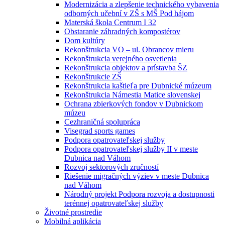
Modernizácia a zlepšenie technického vybavenia
odborných učební v ZŠ s MŠ Pod hájom
Materská škola Centrum I 32
Obstaranie záhradných kompostérov
Dom kultúry
Rekonštrukcia VO – ul. Obrancov mieru
Rekonštrukcia verejného osvetlenia
Rekonštrukcia objektov a prístavba ŠZ
Rekonštrukcie ZŠ
Rekonštrukcia kaštieľa pre Dubnické múzeum
Rekonštrukcia Námestia Matice slovenskej
Ochrana zbierkových fondov v Dubnickom
múzeu
Cezhraničná spolupráca
Visegrad sports games
Podpora opatrovateľskej služby
Podpora opatrovateľskej služby II v meste
Dubnica nad Váhom
Rozvoj sektorových zručností
Riešenie migračných výziev v meste Dubnica
nad Váhom
Národný projekt Podpora rozvoja a dostupnosti
terénnej opatrovateľskej služby
Životné prostredie
Mobilná aplikácia