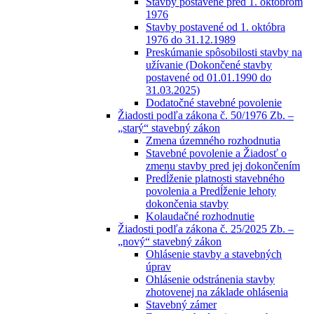
Stavby postavené pred 1. októbrom
1976
Stavby postavené od 1. októbra
1976 do 31.12.1989
Preskúmanie spôsobilosti stavby na
užívanie (Dokončené stavby
postavené od 01.01.1990 do
31.03.2025)
Dodatočné stavebné povolenie
Žiadosti podľa zákona č. 50/1976 Zb. –
„starý“ stavebný zákon
Zmena územného rozhodnutia
Stavebné povolenie a Žiadosť o
zmenu stavby pred jej dokončením
Predĺženie platnosti stavebného
povolenia a Predĺženie lehoty
dokončenia stavby
Kolaudačné rozhodnutie
Žiadosti podľa zákona č. 25/2025 Zb. –
„nový“ stavebný zákon
Ohlásenie stavby a stavebných
úprav
Ohlásenie odstránenia stavby
zhotovenej na základe ohlásenia
Stavebný zámer