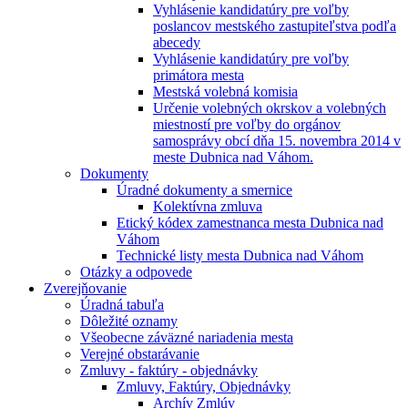
Vyhlásenie kandidatúry pre voľby
poslancov mestského zastupiteľstva podľa
abecedy
Vyhlásenie kandidatúry pre voľby
primátora mesta
Mestská volebná komisia
Určenie volebných okrskov a volebných
miestností pre voľby do orgánov
samosprávy obcí dňa 15. novembra 2014 v
meste Dubnica nad Váhom.
Dokumenty
Úradné dokumenty a smernice
Kolektívna zmluva
Etický kódex zamestnanca mesta Dubnica nad
Váhom
Technické listy mesta Dubnica nad Váhom
Otázky a odpovede
Zverejňovanie
Úradná tabuľa
Dôležité oznamy
Všeobecne záväzné nariadenia mesta
Verejné obstarávanie
Zmluvy - faktúry - objednávky
Zmluvy, Faktúry, Objednávky
Archív Zmlúv