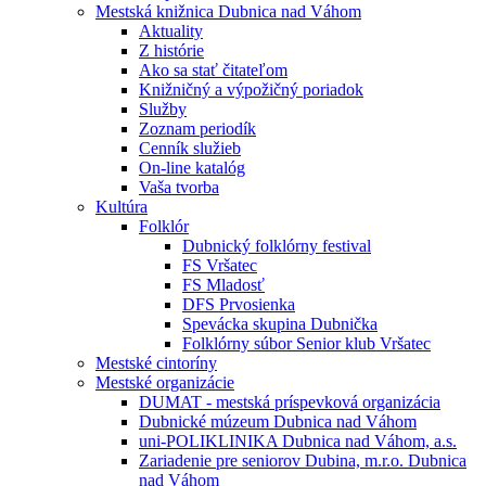
Mestská knižnica Dubnica nad Váhom
Aktuality
Z histórie
Ako sa stať čitateľom
Knižničný a výpožičný poriadok
Služby
Zoznam periodík
Cenník služieb
On-line katalóg
Vaša tvorba
Kultúra
Folklór
Dubnický folklórny festival
FS Vršatec
FS Mladosť
DFS Prvosienka
Spevácka skupina Dubnička
Folklórny súbor Senior klub Vršatec
Mestské cintoríny
Mestské organizácie
DUMAT - mestská príspevková organizácia
Dubnické múzeum Dubnica nad Váhom
uni-POLIKLINIKA Dubnica nad Váhom, a.s.
Zariadenie pre seniorov Dubina, m.r.o. Dubnica
nad Váhom