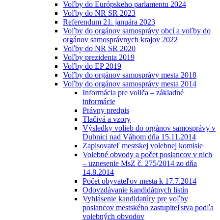
Voľby do Európskeho parlamentu 2024
Voľby do NR SR 2023
Referendum 21. januára 2023
Voľby do orgánov samosprávy obcí a voľby do
orgánov samosprávnych krajov 2022
Voľby do NR SR 2020
Voľby prezidenta 2019
Voľby do EP 2019
Voľby do orgánov samosprávy mesta 2018
Voľby do orgánov samosprávy mesta 2014
Informácia pre voliča – základné
informácie
Právny predpis
Tlačivá a vzory
Výsledky volieb do orgánov samosprávy v
Dubnici nad Váhom dňa 15.11.2014
Zapisovateľ mestskej volebnej komisie
Volebné obvody a počet poslancov v nich
– uznesenie MsZ č. 275/2014 zo dňa
14.8.2014
Počet obyvateľov mesta k 17.7.2014
Odovzdávanie kandidátnych listín
Vyhlásenie kandidatúry pre voľby
poslancov mestského zastupiteľstva podľa
volebných obvodov