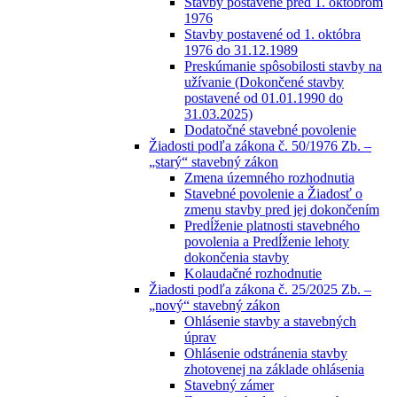
Stavby postavené pred 1. októbrom
1976
Stavby postavené od 1. októbra
1976 do 31.12.1989
Preskúmanie spôsobilosti stavby na
užívanie (Dokončené stavby
postavené od 01.01.1990 do
31.03.2025)
Dodatočné stavebné povolenie
Žiadosti podľa zákona č. 50/1976 Zb. –
„starý“ stavebný zákon
Zmena územného rozhodnutia
Stavebné povolenie a Žiadosť o
zmenu stavby pred jej dokončením
Predĺženie platnosti stavebného
povolenia a Predĺženie lehoty
dokončenia stavby
Kolaudačné rozhodnutie
Žiadosti podľa zákona č. 25/2025 Zb. –
„nový“ stavebný zákon
Ohlásenie stavby a stavebných
úprav
Ohlásenie odstránenia stavby
zhotovenej na základe ohlásenia
Stavebný zámer