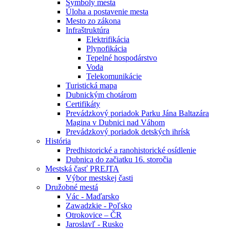
Symboly mesta
Úloha a postavenie mesta
Mesto zo zákona
Infraštruktúra
Elektrifikácia
Plynofikácia
Tepelné hospodárstvo
Voda
Telekomunikácie
Turistická mapa
Dubnickým chotárom
Certifikáty
Prevádzkový poriadok Parku Jána Baltazára
Magina v Dubnici nad Váhom
Prevádzkový poriadok detských ihrísk
História
Predhistorické a ranohistorické osídlenie
Dubnica do začiatku 16. storočia
Mestská časť PREJTA
Výbor mestskej časti
Družobné mestá
Vác - Maďarsko
Zawadzkie - Poľsko
Otrokovice – ČR
Jaroslavľ - Rusko