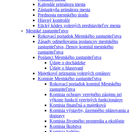
Kalendár primátora mesta
Zástupkyňa primátora mesta
Prednosta mestského úradu
Hlavný kontrolór
Etický kódex volených predstaviteľov mesta
Mestské zastupiteľstvo
Rokovací poriadok Mestského zastupiteľstva
Zásady odmeňovania poslancov mestského
zastupiteľstva, členov komisií mestského
zastupiteľstva
Poslanci Mestského zastupiteľstva
Údaje o dochádzke
Údaje o hlasovaní
Majetkové priznania volených orgánov
Komisie Mestského zastupiteľstva
Rokovací poriadok komisií Mestského
zastupiteľstva
Komisia ochrany verejného záujmu pri
výkone funkcií verejných funkcionárov
Komisia finančná a majetková
Komisia výstavby, územného plánovania a
dopravy
Komisia životného prostredia a ekológie
Komisia školstva
Komisia kultúry