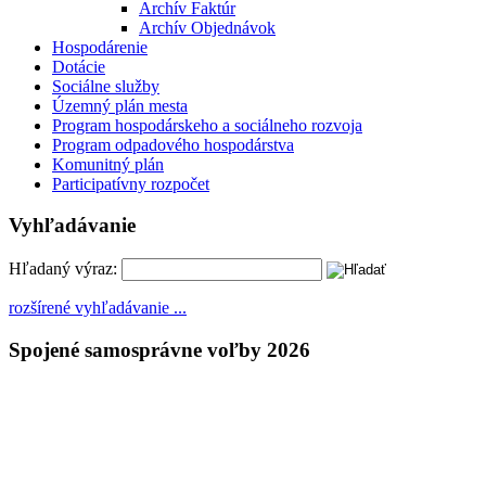
Archív Faktúr
Archív Objednávok
Hospodárenie
Dotácie
Sociálne služby
Územný plán mesta
Program hospodárskeho a sociálneho rozvoja
Program odpadového hospodárstva
Komunitný plán
Participatívny rozpočet
Vyhľadávanie
Hľadaný výraz:
rozšírené vyhľadávanie ...
Spojené samosprávne voľby 2026