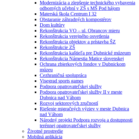
Modernizácia a zlepšenie technického vybavenia
odborných učební v ZŠ s MŠ Pod hájom
Materská škola Centrum I 32
Obstaranie záhradných kompostérov
Dom kultúry
Rekonštrukcia VO – ul. Obrancov mieru
Rekonštrukcia verejného osvetlenia
Rekonštrukcia objektov a prístavba ŠZ
Rekonštrukcie ZŠ
Rekonštrukcia kaštieľa pre Dubnické múzeum
Rekonštrukcia Námestia Matice slovenskej
Ochrana zbierkových fondov v Dubnickom
múzeu
Cezhraničná spolupráca
Visegrad sports games
Podpora opatrovateľskej služby
Podpora opatrovateľskej služby II v meste
Dubnica nad Váhom
Rozvoj sektorových zručností
Riešenie migračných výziev v meste Dubnica
nad Váhom
Národný projekt Podpora rozvoja a dostupnosti
terénnej opatrovateľskej služby
Životné prostredie
Mobilná aplikácia