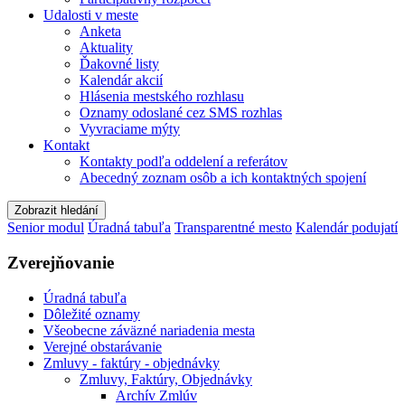
Udalosti v meste
Anketa
Aktuality
Ďakovné listy
Kalendár akcií
Hlásenia mestského rozhlasu
Oznamy odoslané cez SMS rozhlas
Vyvraciame mýty
Kontakt
Kontakty podľa oddelení a referátov
Abecedný zoznam osôb a ich kontaktných spojení
Zobrazit hledání
Senior modul
Úradná tabuľa
Transparentné mesto
Kalendár podujatí
Zverejňovanie
Úradná tabuľa
Dôležité oznamy
Všeobecne záväzné nariadenia mesta
Verejné obstarávanie
Zmluvy - faktúry - objednávky
Zmluvy, Faktúry, Objednávky
Archív Zmlúv