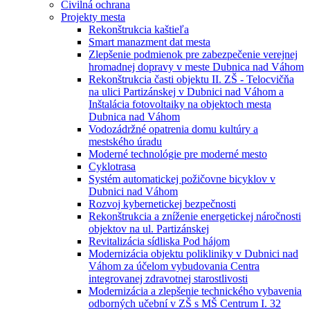
Civilná ochrana
Projekty mesta
Rekonštrukcia kaštieľa
Smart manazment dat mesta
Zlepšenie podmienok pre zabezpečenie verejnej
hromadnej dopravy v meste Dubnica nad Váhom
Rekonštrukcia časti objektu II. ZŠ - Telocvičňa
na ulici Partizánskej v Dubnici nad Váhom a
Inštalácia fotovoltaiky na objektoch mesta
Dubnica nad Váhom
Vodozádržné opatrenia domu kultúry a
mestského úradu
Moderné technológie pre moderné mesto
Cyklotrasa
Systém automatickej požičovne bicyklov v
Dubnici nad Váhom
Rozvoj kybernetickej bezpečnosti
Rekonštrukcia a zníženie energetickej náročnosti
objektov na ul. Partizánskej
Revitalizácia sídliska Pod hájom
Modernizácia objektu polikliniky v Dubnici nad
Váhom za účelom vybudovania Centra
integrovanej zdravotnej starostlivosti
Modernizácia a zlepšenie technického vybavenia
odborných učební v ZŠ s MŠ Centrum I. 32