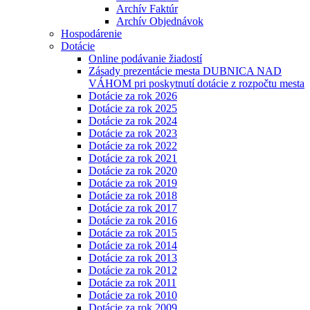
Archív Faktúr
Archív Objednávok
Hospodárenie
Dotácie
Online podávanie žiadostí
Zásady prezentácie mesta DUBNICA NAD
VÁHOM pri poskytnutí dotácie z rozpočtu mesta
Dotácie za rok 2026
Dotácie za rok 2025
Dotácie za rok 2024
Dotácie za rok 2023
Dotácie za rok 2022
Dotácie za rok 2021
Dotácie za rok 2020
Dotácie za rok 2019
Dotácie za rok 2018
Dotácie za rok 2017
Dotácie za rok 2016
Dotácie za rok 2015
Dotácie za rok 2014
Dotácie za rok 2013
Dotácie za rok 2012
Dotácie za rok 2011
Dotácie za rok 2010
Dotácie za rok 2009