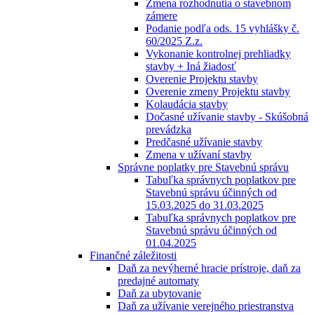
Zmena rozhodnutia o stavebnom
zámere
Podanie podľa ods. 15 vyhlášky č.
60/2025 Z.z.
Vykonanie kontrolnej prehliadky
stavby + Iná žiadosť
Overenie Projektu stavby
Overenie zmeny Projektu stavby
Kolaudácia stavby
Dočasné užívanie stavby - Skúšobná
prevádzka
Predčasné užívanie stavby
Zmena v užívaní stavby
Správne poplatky pre Stavebnú správu
Tabuľka správnych poplatkov pre
Stavebnú správu účinných od
15.03.2025 do 31.03.2025
Tabuľka správnych poplatkov pre
Stavebnú správu účinných od
01.04.2025
Finančné záležitosti
Daň za nevýherné hracie prístroje, daň za
predajné automaty
Daň za ubytovanie
Daň za užívanie verejného priestranstva