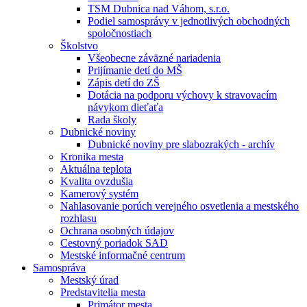
TSM Dubnica nad Váhom, s.r.o.
Podiel samosprávy v jednotlivých obchodných
spoločnostiach
Školstvo
Všeobecne záväzné nariadenia
Prijímanie detí do MŠ
Zápis detí do ZŠ
Dotácia na podporu výchovy k stravovacím
návykom dieťaťa
Rada školy
Dubnické noviny
Dubnické noviny pre slabozrakých - archív
Kronika mesta
Aktuálna teplota
Kvalita ovzdušia
Kamerový systém
Nahlasovanie porúch verejného osvetlenia a mestského
rozhlasu
Ochrana osobných údajov
Cestovný poriadok SAD
Mestské informačné centrum
Samospráva
Mestský úrad
Predstavitelia mesta
Primátor mesta