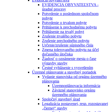
Evidencia obyvateľstva
EVIDENCIA OBYVATEĽSTVA -
úradné procesy
Potvrdenie o poslednom spoločnom
pobyte
Potvrdenie o trvalom pobyte
Prihlásenie k prechodnému pobytu
Prihlásenie na trvalý pobyt
Zrušenie trvalého pobytu
Zrušenie prechodného pobytu
Určenie/zrušenie súpisného čísla
Zmena tolerovaného pobytu na účel
dočasného útočiska
Žiadosť o oznámenie mesta o čase
výstavby stavby
Čestné vyhlásenie s vysvetlením
Územné plánovanie a stavebný poriadok
Vydanie stanoviska od orgánu územného
plánovania
Územnoplánovacia informácia
Záväzné stanovisko orgánu
územného plánovania
Spoločný stavebný úrad
Legalizácia postavenej, resp. rozostavanej
„čiernej“ stavby