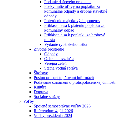
Podanie daňového priznania
Poskytnutie úľavy na poplatku za
komunálne odpady a drobné stavebné
odpady
Potvrdenie majetkových pomerov
Prihlásenie sa k plateniu poplatku za
komunálny odpad
Prihlásenie sa k poplatku za hrobové
miesta
Vydanie rybárskeho lístka
Životné prostredie
Odpady
Ochrana ovzdušia
Verejná zeleň
Štátna vodná správa
Školstvo
Postup pri sprístupňovaní informácií
Podávanie oznámení o protispoločenskej činnosti
Kultúra
Doprava
Sociálne služby
Voľby
Spojené samosprávne voľby 2026
Referendum 4.júla2026
Voľby prezidenta 2024