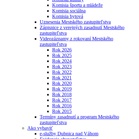
Komisia športu a mládeže
Komisia sociálna
Komisia bytová
Uznesenia Mestského zastupiteľstva
Zápisnice z verejných zasadnutí Mestského
zastupiteľstva
Videozáznamy z rokovaní Mestského
zastupiteľstva
Rok 2026
Rok 2025
Rok 2024
Rok 2023
Rok 2022
Rok 2021
Rok 2020
Rok 2019
Rok 2018
Rok 2017
Rok 2016
Rok 2015
Termíny zasadnutí a program Mestského
zastupiteľstva
Ako vybaviť
e-služby Dubnica nad Váhom