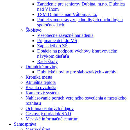
Zariadenie pre seniorov Dubina, m.r.o. Dubnica
nad Váhom
TSM Dubnica nad Váhom, s.r.o.
Podiel samosprávy v jednotlivých obchodných
spoločnostiach
Školstvo
Všeobecne záväzné nariadenia
Prijímanie detí do MŠ
Zápis detí do ZŠ
Dotácia na podporu výchovy k stravovacím
návykom dieťaťa
Rada školy
Dubnické noviny
Dubnické noviny pre slabozrakých - archív
Kronika mesta
Aktuálna teplota
Kvalita ovzdušia
Kamerový systém
Nahlasovanie porúch verejného osvetlenia a mestského
rozhlasu
Ochrana osobných údajov
Cestovný poriadok SAD
Mestské informačné centrum
Samospráva
Mestský úrad