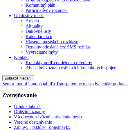
Komunitný plán
Participatívny rozpočet
Udalosti v meste
Anketa
Aktuality
Ďakovné listy
Kalendár akcií
Hlásenia mestského rozhlasu
Oznamy odoslané cez SMS rozhlas
Vyvraciame mýty
Kontakt
Kontakty podľa oddelení a referátov
Abecedný zoznam osôb a ich kontaktných spojení
Zobrazit hledání
Senior modul
Úradná tabuľa
Transparentné mesto
Kalendár podujatí
Zverejňovanie
Úradná tabuľa
Dôležité oznamy
Všeobecne záväzné nariadenia mesta
Verejné obstarávanie
Zmluvy - faktúry - objednávky