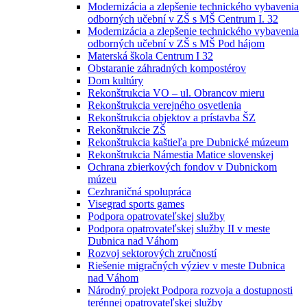
Modernizácia a zlepšenie technického vybavenia
odborných učební v ZŠ s MŠ Centrum I. 32
Modernizácia a zlepšenie technického vybavenia
odborných učební v ZŠ s MŠ Pod hájom
Materská škola Centrum I 32
Obstaranie záhradných kompostérov
Dom kultúry
Rekonštrukcia VO – ul. Obrancov mieru
Rekonštrukcia verejného osvetlenia
Rekonštrukcia objektov a prístavba ŠZ
Rekonštrukcie ZŠ
Rekonštrukcia kaštieľa pre Dubnické múzeum
Rekonštrukcia Námestia Matice slovenskej
Ochrana zbierkových fondov v Dubnickom
múzeu
Cezhraničná spolupráca
Visegrad sports games
Podpora opatrovateľskej služby
Podpora opatrovateľskej služby II v meste
Dubnica nad Váhom
Rozvoj sektorových zručností
Riešenie migračných výziev v meste Dubnica
nad Váhom
Národný projekt Podpora rozvoja a dostupnosti
terénnej opatrovateľskej služby