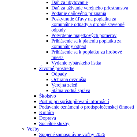
Daň za ubytovanie
Daň za užívanie verejného priestranstva
Podanie daňového priznania
Poskytnutie úľavy na poplatku za
komunálne odpady a drobné stavebné
odpady
Potvrdenie majetkových pomerov
Prihlásenie sa k plateniu poplatku za
komunálny odpad
Prihlásenie sa k poplatku za hrobové
miesta
Vydanie rybárskeho lístka
Životné prostredie
Odpady
Ochrana ovzdušia
Verejná zeleň
Štátna vodná správa
Školstvo
Postup pri sprístupňovaní informácií
Podávanie oznámení o protispoločenskej činnosti
Kultúra
Doprava
Sociálne služby
Voľby
Spojené samosprávne voľby 2026