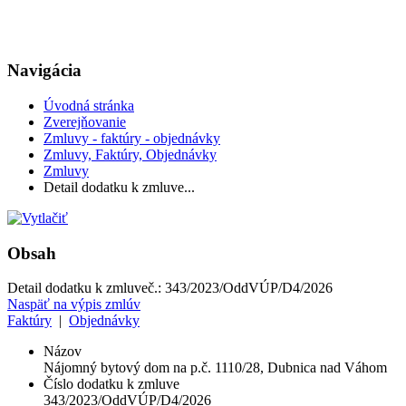
Navigácia
Úvodná stránka
Zverejňovanie
Zmluvy - faktúry - objednávky
Zmluvy, Faktúry, Objednávky
Zmluvy
Detail dodatku k zmluve...
Obsah
Detail dodatku k zmluve
č.:
343/2023/OddVÚP/D4/2026
Naspäť na výpis zmlúv
Faktúry
|
Objednávky
Názov
Nájomný bytový dom na p.č. 1110/28, Dubnica nad Váhom
Číslo dodatku k zmluve
343/2023/OddVÚP/D4/2026