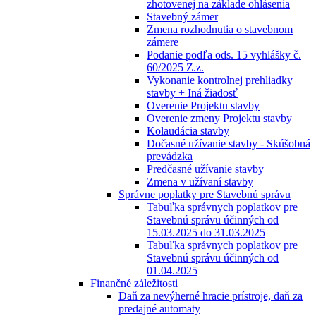
zhotovenej na základe ohlásenia
Stavebný zámer
Zmena rozhodnutia o stavebnom
zámere
Podanie podľa ods. 15 vyhlášky č.
60/2025 Z.z.
Vykonanie kontrolnej prehliadky
stavby + Iná žiadosť
Overenie Projektu stavby
Overenie zmeny Projektu stavby
Kolaudácia stavby
Dočasné užívanie stavby - Skúšobná
prevádzka
Predčasné užívanie stavby
Zmena v užívaní stavby
Správne poplatky pre Stavebnú správu
Tabuľka správnych poplatkov pre
Stavebnú správu účinných od
15.03.2025 do 31.03.2025
Tabuľka správnych poplatkov pre
Stavebnú správu účinných od
01.04.2025
Finančné záležitosti
Daň za nevýherné hracie prístroje, daň za
predajné automaty