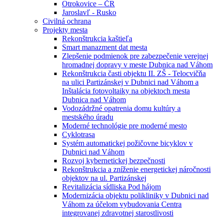
Otrokovice – ČR
Jaroslavľ - Rusko
Civilná ochrana
Projekty mesta
Rekonštrukcia kaštieľa
Smart manazment dat mesta
Zlepšenie podmienok pre zabezpečenie verejnej
hromadnej dopravy v meste Dubnica nad Váhom
Rekonštrukcia časti objektu II. ZŠ - Telocvičňa
na ulici Partizánskej v Dubnici nad Váhom a
Inštalácia fotovoltaiky na objektoch mesta
Dubnica nad Váhom
Vodozádržné opatrenia domu kultúry a
mestského úradu
Moderné technológie pre moderné mesto
Cyklotrasa
Systém automatickej požičovne bicyklov v
Dubnici nad Váhom
Rozvoj kybernetickej bezpečnosti
Rekonštrukcia a zníženie energetickej náročnosti
objektov na ul. Partizánskej
Revitalizácia sídliska Pod hájom
Modernizácia objektu polikliniky v Dubnici nad
Váhom za účelom vybudovania Centra
integrovanej zdravotnej starostlivosti