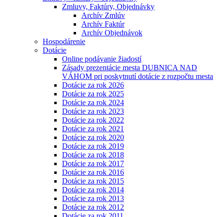
Zmluvy, Faktúry, Objednávky
Archív Zmlúv
Archív Faktúr
Archív Objednávok
Hospodárenie
Dotácie
Online podávanie žiadostí
Zásady prezentácie mesta DUBNICA NAD
VÁHOM pri poskytnutí dotácie z rozpočtu mesta
Dotácie za rok 2026
Dotácie za rok 2025
Dotácie za rok 2024
Dotácie za rok 2023
Dotácie za rok 2022
Dotácie za rok 2021
Dotácie za rok 2020
Dotácie za rok 2019
Dotácie za rok 2018
Dotácie za rok 2017
Dotácie za rok 2016
Dotácie za rok 2015
Dotácie za rok 2014
Dotácie za rok 2013
Dotácie za rok 2012
Dotácie za rok 2011