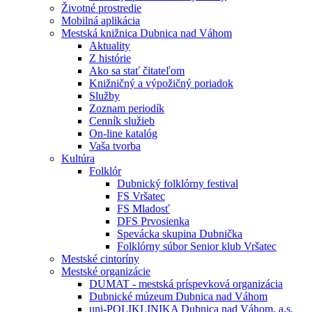
Životné prostredie
Mobilná aplikácia
Mestská knižnica Dubnica nad Váhom
Aktuality
Z histórie
Ako sa stať čitateľom
Knižničný a výpožičný poriadok
Služby
Zoznam periodík
Cenník služieb
On-line katalóg
Vaša tvorba
Kultúra
Folklór
Dubnický folklórny festival
FS Vršatec
FS Mladosť
DFS Prvosienka
Spevácka skupina Dubnička
Folklórny súbor Senior klub Vršatec
Mestské cintoríny
Mestské organizácie
DUMAT - mestská príspevková organizácia
Dubnické múzeum Dubnica nad Váhom
uni-POLIKLINIKA Dubnica nad Váhom, a.s.