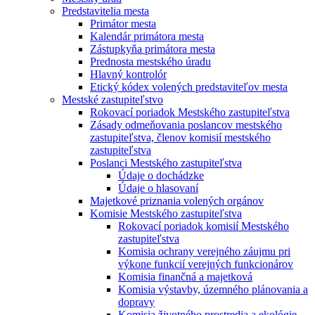
Predstavitelia mesta
Primátor mesta
Kalendár primátora mesta
Zástupkyňa primátora mesta
Prednosta mestského úradu
Hlavný kontrolór
Etický kódex volených predstaviteľov mesta
Mestské zastupiteľstvo
Rokovací poriadok Mestského zastupiteľstva
Zásady odmeňovania poslancov mestského
zastupiteľstva, členov komisií mestského
zastupiteľstva
Poslanci Mestského zastupiteľstva
Údaje o dochádzke
Údaje o hlasovaní
Majetkové priznania volených orgánov
Komisie Mestského zastupiteľstva
Rokovací poriadok komisií Mestského
zastupiteľstva
Komisia ochrany verejného záujmu pri
výkone funkcií verejných funkcionárov
Komisia finančná a majetková
Komisia výstavby, územného plánovania a
dopravy
Komisia životného prostredia a ekológie