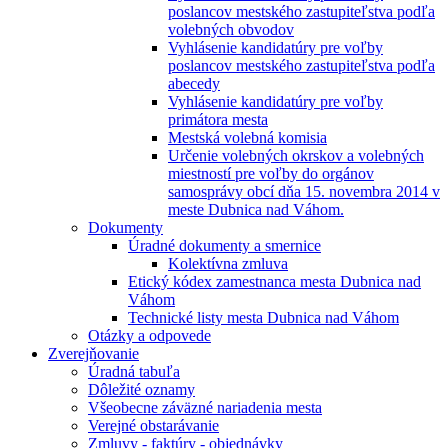
poslancov mestského zastupiteľstva podľa
volebných obvodov
Vyhlásenie kandidatúry pre voľby
poslancov mestského zastupiteľstva podľa
abecedy
Vyhlásenie kandidatúry pre voľby
primátora mesta
Mestská volebná komisia
Určenie volebných okrskov a volebných
miestností pre voľby do orgánov
samosprávy obcí dňa 15. novembra 2014 v
meste Dubnica nad Váhom.
Dokumenty
Úradné dokumenty a smernice
Kolektívna zmluva
Etický kódex zamestnanca mesta Dubnica nad
Váhom
Technické listy mesta Dubnica nad Váhom
Otázky a odpovede
Zverejňovanie
Úradná tabuľa
Dôležité oznamy
Všeobecne záväzné nariadenia mesta
Verejné obstarávanie
Zmluvy - faktúry - objednávky