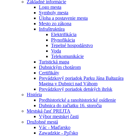
Základné informácie
Logo mesta
Symboly mesta
Úloha a postavenie mesta
Mesto zo zákona
Infraštruktúra
Elektrifikácia
Plynofikácia
Tepelné hospodárstvo
Voda
Telekomunikácie
Turistická mapa
Dubnickým chotárom
Certifikáty
Prevádzkový poriadok Parku Jána Baltazára
Magina v Dubnici nad Váhom
Prevádzkový poriadok detských ihrísk
História
Predhistorické a ranohistorické osídlenie
Dubnica do začiatku 16. storočia
Mestská časť PREJTA
Výbor mestskej časti
Družobné mestá
Vác - Maďarsko
Zawadzkie - Poľsko