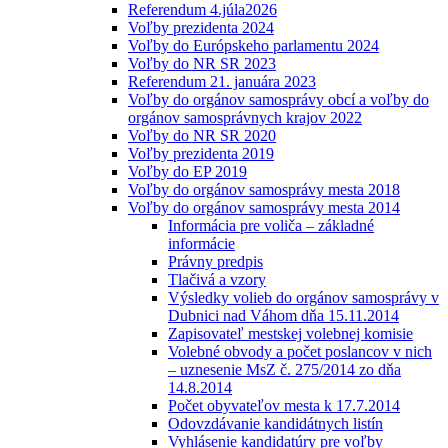
Referendum 4.júla2026
Voľby prezidenta 2024
Voľby do Európskeho parlamentu 2024
Voľby do NR SR 2023
Referendum 21. januára 2023
Voľby do orgánov samosprávy obcí a voľby do
orgánov samosprávnych krajov 2022
Voľby do NR SR 2020
Voľby prezidenta 2019
Voľby do EP 2019
Voľby do orgánov samosprávy mesta 2018
Voľby do orgánov samosprávy mesta 2014
Informácia pre voliča – základné
informácie
Právny predpis
Tlačivá a vzory
Výsledky volieb do orgánov samosprávy v
Dubnici nad Váhom dňa 15.11.2014
Zapisovateľ mestskej volebnej komisie
Volebné obvody a počet poslancov v nich
– uznesenie MsZ č. 275/2014 zo dňa
14.8.2014
Počet obyvateľov mesta k 17.7.2014
Odovzdávanie kandidátnych listín
Vyhlásenie kandidatúry pre voľby