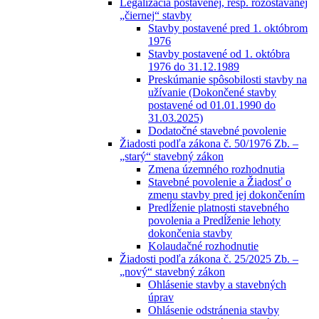
Legalizácia postavenej, resp. rozostavanej
„čiernej“ stavby
Stavby postavené pred 1. októbrom
1976
Stavby postavené od 1. októbra
1976 do 31.12.1989
Preskúmanie spôsobilosti stavby na
užívanie (Dokončené stavby
postavené od 01.01.1990 do
31.03.2025)
Dodatočné stavebné povolenie
Žiadosti podľa zákona č. 50/1976 Zb. –
„starý“ stavebný zákon
Zmena územného rozhodnutia
Stavebné povolenie a Žiadosť o
zmenu stavby pred jej dokončením
Predĺženie platnosti stavebného
povolenia a Predĺženie lehoty
dokončenia stavby
Kolaudačné rozhodnutie
Žiadosti podľa zákona č. 25/2025 Zb. –
„nový“ stavebný zákon
Ohlásenie stavby a stavebných
úprav
Ohlásenie odstránenia stavby