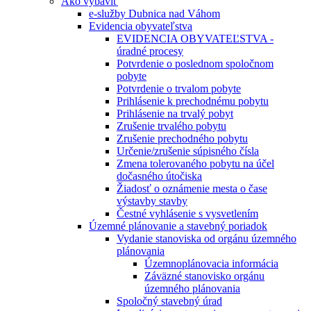
Ako vybaviť
e-služby Dubnica nad Váhom
Evidencia obyvateľstva
EVIDENCIA OBYVATEĽSTVA -
úradné procesy
Potvrdenie o poslednom spoločnom
pobyte
Potvrdenie o trvalom pobyte
Prihlásenie k prechodnému pobytu
Prihlásenie na trvalý pobyt
Zrušenie trvalého pobytu
Zrušenie prechodného pobytu
Určenie/zrušenie súpisného čísla
Zmena tolerovaného pobytu na účel
dočasného útočiska
Žiadosť o oznámenie mesta o čase
výstavby stavby
Čestné vyhlásenie s vysvetlením
Územné plánovanie a stavebný poriadok
Vydanie stanoviska od orgánu územného
plánovania
Územnoplánovacia informácia
Záväzné stanovisko orgánu
územného plánovania
Spoločný stavebný úrad