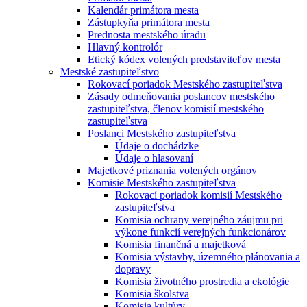
Kalendár primátora mesta
Zástupkyňa primátora mesta
Prednosta mestského úradu
Hlavný kontrolór
Etický kódex volených predstaviteľov mesta
Mestské zastupiteľstvo
Rokovací poriadok Mestského zastupiteľstva
Zásady odmeňovania poslancov mestského
zastupiteľstva, členov komisií mestského
zastupiteľstva
Poslanci Mestského zastupiteľstva
Údaje o dochádzke
Údaje o hlasovaní
Majetkové priznania volených orgánov
Komisie Mestského zastupiteľstva
Rokovací poriadok komisií Mestského
zastupiteľstva
Komisia ochrany verejného záujmu pri
výkone funkcií verejných funkcionárov
Komisia finančná a majetková
Komisia výstavby, územného plánovania a
dopravy
Komisia životného prostredia a ekológie
Komisia školstva
Komisia kultúry