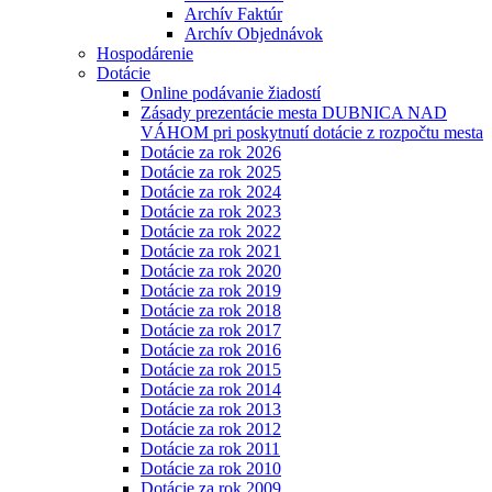
Archív Faktúr
Archív Objednávok
Hospodárenie
Dotácie
Online podávanie žiadostí
Zásady prezentácie mesta DUBNICA NAD
VÁHOM pri poskytnutí dotácie z rozpočtu mesta
Dotácie za rok 2026
Dotácie za rok 2025
Dotácie za rok 2024
Dotácie za rok 2023
Dotácie za rok 2022
Dotácie za rok 2021
Dotácie za rok 2020
Dotácie za rok 2019
Dotácie za rok 2018
Dotácie za rok 2017
Dotácie za rok 2016
Dotácie za rok 2015
Dotácie za rok 2014
Dotácie za rok 2013
Dotácie za rok 2012
Dotácie za rok 2011
Dotácie za rok 2010
Dotácie za rok 2009