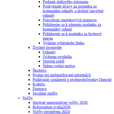
Podanie daňového priznania
Poskytnutie úľavy na poplatku za
komunálne odpady a drobné stavebné
odpady
Potvrdenie majetkových pomerov
Prihlásenie sa k plateniu poplatku za
komunálny odpad
Prihlásenie sa k poplatku za hrobové
miesta
Vydanie rybárskeho lístka
Životné prostredie
Odpady
Ochrana ovzdušia
Verejná zeleň
Štátna vodná správa
Školstvo
Postup pri sprístupňovaní informácií
Podávanie oznámení o protispoločenskej činnosti
Kultúra
Doprava
Sociálne služby
Voľby
Spojené samosprávne voľby 2026
Referendum 4.júla2026
Voľby prezidenta 2024