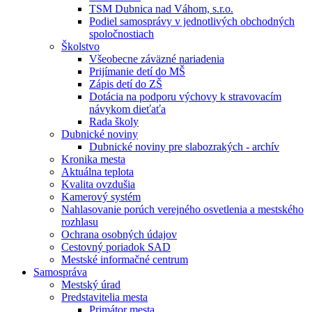
TSM Dubnica nad Váhom, s.r.o.
Podiel samosprávy v jednotlivých obchodných
spoločnostiach
Školstvo
Všeobecne záväzné nariadenia
Prijímanie detí do MŠ
Zápis detí do ZŠ
Dotácia na podporu výchovy k stravovacím
návykom dieťaťa
Rada školy
Dubnické noviny
Dubnické noviny pre slabozrakých - archív
Kronika mesta
Aktuálna teplota
Kvalita ovzdušia
Kamerový systém
Nahlasovanie porúch verejného osvetlenia a mestského
rozhlasu
Ochrana osobných údajov
Cestovný poriadok SAD
Mestské informačné centrum
Samospráva
Mestský úrad
Predstavitelia mesta
Primátor mesta