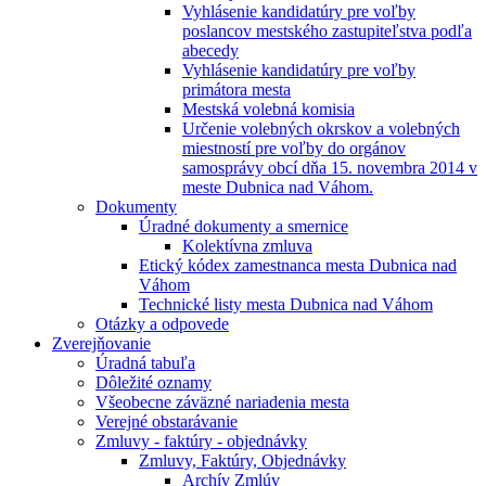
Vyhlásenie kandidatúry pre voľby
poslancov mestského zastupiteľstva podľa
abecedy
Vyhlásenie kandidatúry pre voľby
primátora mesta
Mestská volebná komisia
Určenie volebných okrskov a volebných
miestností pre voľby do orgánov
samosprávy obcí dňa 15. novembra 2014 v
meste Dubnica nad Váhom.
Dokumenty
Úradné dokumenty a smernice
Kolektívna zmluva
Etický kódex zamestnanca mesta Dubnica nad
Váhom
Technické listy mesta Dubnica nad Váhom
Otázky a odpovede
Zverejňovanie
Úradná tabuľa
Dôležité oznamy
Všeobecne záväzné nariadenia mesta
Verejné obstarávanie
Zmluvy - faktúry - objednávky
Zmluvy, Faktúry, Objednávky
Archív Zmlúv