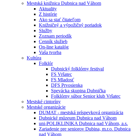
Mestská knižnica Dubnica nad Váhom
Aktuality
Z histórie
Ako sa stať čitateľom
Knižničný a výpožičný poriadok
Služby
Zoznam periodík
Cenník služieb
On-line katalóg
Vaša tvorba
Kultúra
Folklór
Dubnický folklórny festival
FS Vršatec
FS Mladosť
DFS Prvosienka
Spevácka skupina Dubnička
Folklórny súbor Senior klub Vršatec
Mestské cintoríny
Mestské organizácie
DUMAT - mestská príspevková organizácia
Dubnické múzeum Dubnica nad Váhom
uni-POLIKLINIKA Dubnica nad Váhom, a.s.
Zariadenie pre seniorov Dubina, m.r.o. Dubnica
nad Váhom