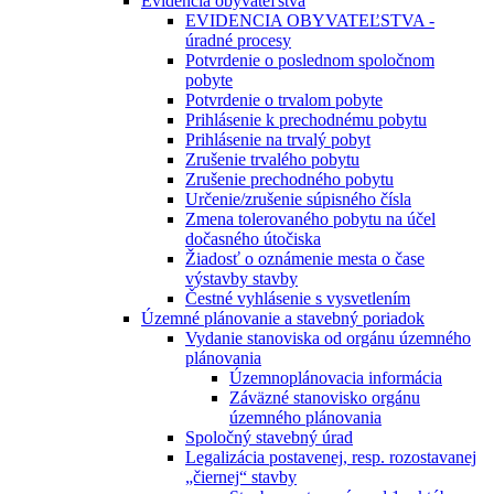
Evidencia obyvateľstva
EVIDENCIA OBYVATEĽSTVA -
úradné procesy
Potvrdenie o poslednom spoločnom
pobyte
Potvrdenie o trvalom pobyte
Prihlásenie k prechodnému pobytu
Prihlásenie na trvalý pobyt
Zrušenie trvalého pobytu
Zrušenie prechodného pobytu
Určenie/zrušenie súpisného čísla
Zmena tolerovaného pobytu na účel
dočasného útočiska
Žiadosť o oznámenie mesta o čase
výstavby stavby
Čestné vyhlásenie s vysvetlením
Územné plánovanie a stavebný poriadok
Vydanie stanoviska od orgánu územného
plánovania
Územnoplánovacia informácia
Záväzné stanovisko orgánu
územného plánovania
Spoločný stavebný úrad
Legalizácia postavenej, resp. rozostavanej
„čiernej“ stavby