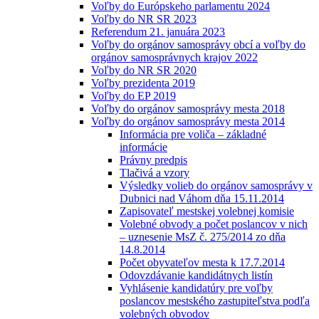
Voľby do Európskeho parlamentu 2024
Voľby do NR SR 2023
Referendum 21. januára 2023
Voľby do orgánov samosprávy obcí a voľby do
orgánov samosprávnych krajov 2022
Voľby do NR SR 2020
Voľby prezidenta 2019
Voľby do EP 2019
Voľby do orgánov samosprávy mesta 2018
Voľby do orgánov samosprávy mesta 2014
Informácia pre voliča – základné
informácie
Právny predpis
Tlačivá a vzory
Výsledky volieb do orgánov samosprávy v
Dubnici nad Váhom dňa 15.11.2014
Zapisovateľ mestskej volebnej komisie
Volebné obvody a počet poslancov v nich
– uznesenie MsZ č. 275/2014 zo dňa
14.8.2014
Počet obyvateľov mesta k 17.7.2014
Odovzdávanie kandidátnych listín
Vyhlásenie kandidatúry pre voľby
poslancov mestského zastupiteľstva podľa
volebných obvodov