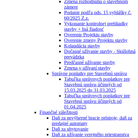
Zmena rozhodnutia o stavebnom
zámere
Podanie podľa ods. 15 vyhlášky č.
60/2025 Z.z.
Vykonanie kontrolnej prehliadky
stavby + Iná žiadosť
Overenie Projektu stavby
Overenie zmeny Projektu stavby
Kolaudácia stavby
Dočasné užívanie stavby - Skúšobná
prevádzka
Predčasné užívanie stavby
Zmena v užívaní stavby
Správne poplatky pre Stavebnú správu
Tabuľka správnych poplatkov pre
Stavebnú správu účinných od
15.03.2025 do 31.03.2025
Tabuľka správnych poplatkov pre
Stavebnú správu účinných od
01.04.2025
Finančné záležitosti
Daň za nevýherné hracie prístroje, daň za
predajné automaty
Daň za ubytovanie
Daň za užívanie verejného priestranstva