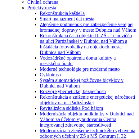
Civilná ochrana
Projekty mesta
Rekonštrukcia kaštieľa
Smart manazment dat mesta
Zlepšenie podmienok pre zabezpečenie verejnej
hromadnej dopravy v meste Dubnica nad Váhom
Rekonštrukcia časti objektu II. ZŠ - Telocvičňa
na ulici Partizánskej v Dubnici nad Váhom a
Inštalácia fotovoltaiky na objektoch mesta
Dubnica nad Váhom
Vodozádržné opatrenia domu kultúry a
mestského úradu
Moderné technológie pre moderné mesto
Cyklotrasa
Systém automatickej požičovne bicyklov v
Dubnici nad Váhom
Rozvoj kybernetickej bezpečnosti
Rekonštrukcia a zníženie energetickej náročnosti
objektov na ul. Partizánskej
Revitalizácia sídliska Pod hájom
Modernizácia objektu polikliniky v Dubnici nad
Váhom za účelom vybudovania Centra
integrovanej zdravotnej starostlivosti
Modernizácia a zlepšenie technického vybavenia
odborných učební v ZŠ s MŠ Centrum I. 32