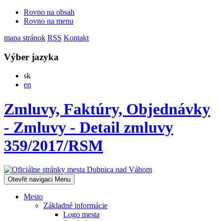
Rovno na obsah
Rovno na menu
mapa stránok
RSS
Kontakt
Výber jazyka
Slovensky
sk
English
en
Zmluvy, Faktúry, Objednávky
- Zmluvy - Detail zmluvy
359/2017/RSM
Otevřit navigaci
Menu
Mesto
Základné informácie
Logo mesta