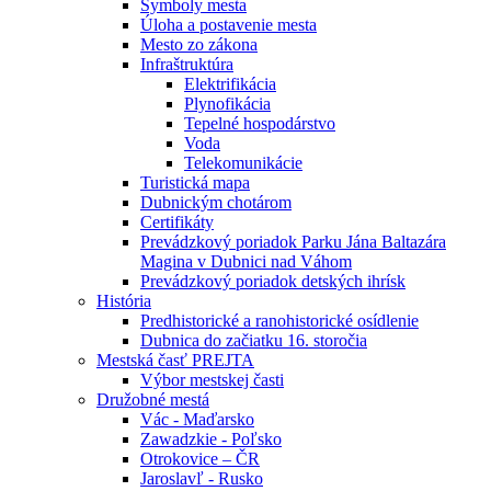
Symboly mesta
Úloha a postavenie mesta
Mesto zo zákona
Infraštruktúra
Elektrifikácia
Plynofikácia
Tepelné hospodárstvo
Voda
Telekomunikácie
Turistická mapa
Dubnickým chotárom
Certifikáty
Prevádzkový poriadok Parku Jána Baltazára
Magina v Dubnici nad Váhom
Prevádzkový poriadok detských ihrísk
História
Predhistorické a ranohistorické osídlenie
Dubnica do začiatku 16. storočia
Mestská časť PREJTA
Výbor mestskej časti
Družobné mestá
Vác - Maďarsko
Zawadzkie - Poľsko
Otrokovice – ČR
Jaroslavľ - Rusko