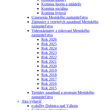
Komisia športu a mládeže
Komisia sociálna
Komisia bytová
Uznesenia Mestského zastupiteľstva
Zápisnice z verejných zasadnutí Mestského
zastupiteľstva
Videozáznamy z rokovaní Mestského
zastupiteľstva
Rok 2026
Rok 2025
Rok 2024
Rok 2023
Rok 2022
Rok 2021
Rok 2020
Rok 2019
Rok 2018
Rok 2017
Rok 2016
Rok 2015
Termíny zasadnutí a program Mestského
zastupiteľstva
Ako vybaviť
e-služby Dubnica nad Váhom