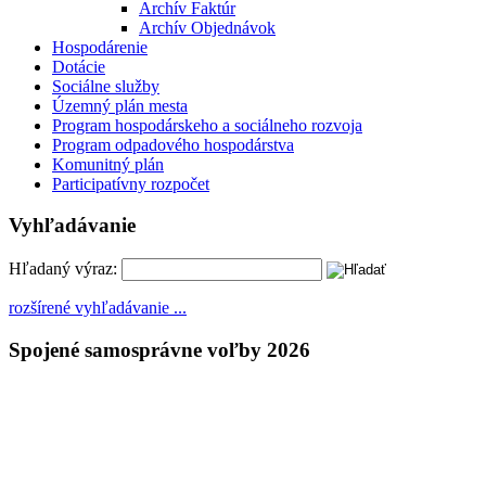
Archív Faktúr
Archív Objednávok
Hospodárenie
Dotácie
Sociálne služby
Územný plán mesta
Program hospodárskeho a sociálneho rozvoja
Program odpadového hospodárstva
Komunitný plán
Participatívny rozpočet
Vyhľadávanie
Hľadaný výraz:
rozšírené vyhľadávanie ...
Spojené samosprávne voľby 2026