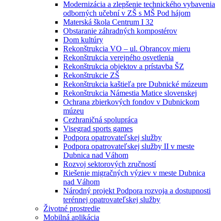
Modernizácia a zlepšenie technického vybavenia
odborných učební v ZŠ s MŠ Pod hájom
Materská škola Centrum I 32
Obstaranie záhradných kompostérov
Dom kultúry
Rekonštrukcia VO – ul. Obrancov mieru
Rekonštrukcia verejného osvetlenia
Rekonštrukcia objektov a prístavba ŠZ
Rekonštrukcie ZŠ
Rekonštrukcia kaštieľa pre Dubnické múzeum
Rekonštrukcia Námestia Matice slovenskej
Ochrana zbierkových fondov v Dubnickom
múzeu
Cezhraničná spolupráca
Visegrad sports games
Podpora opatrovateľskej služby
Podpora opatrovateľskej služby II v meste
Dubnica nad Váhom
Rozvoj sektorových zručností
Riešenie migračných výziev v meste Dubnica
nad Váhom
Národný projekt Podpora rozvoja a dostupnosti
terénnej opatrovateľskej služby
Životné prostredie
Mobilná aplikácia