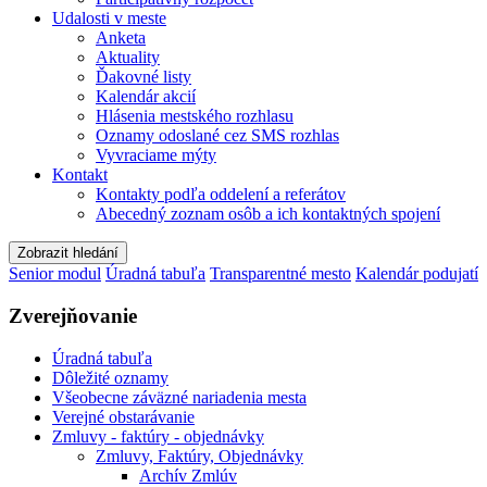
Udalosti v meste
Anketa
Aktuality
Ďakovné listy
Kalendár akcií
Hlásenia mestského rozhlasu
Oznamy odoslané cez SMS rozhlas
Vyvraciame mýty
Kontakt
Kontakty podľa oddelení a referátov
Abecedný zoznam osôb a ich kontaktných spojení
Zobrazit hledání
Senior modul
Úradná tabuľa
Transparentné mesto
Kalendár podujatí
Zverejňovanie
Úradná tabuľa
Dôležité oznamy
Všeobecne záväzné nariadenia mesta
Verejné obstarávanie
Zmluvy - faktúry - objednávky
Zmluvy, Faktúry, Objednávky
Archív Zmlúv