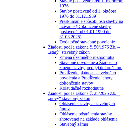
Stavby postavené pred 1. októbrom
1976
Stavby postavené od 1. októbra
1976 do 31.12.1989
Preskúmanie spôsobilosti stavby na
užívanie (Dokončené stavby
postavené od 01.01.1990 do
31.03.2025)
Dodatočné stavebné povolenie
Žiadosti podľa zákona č. 50/1976 Zb. –
„starý“ stavebný zákon
Zmena územného rozhodnutia
Stavebné povolenie a Žiadosť o
zmenu stavby pred jej dokončením
Predĺženie platnosti stavebného
povolenia a Predĺženie lehoty
dokončenia stavby
Kolaudačné rozhodnutie
Žiadosti podľa zákona č. 25/2025 Zb. –
„nový“ stavebný zákon
Ohlásenie stavby a stavebných
úprav
Ohlásenie odstránenia stavby
zhotovenej na základe ohlásenia
Stavebný zámer