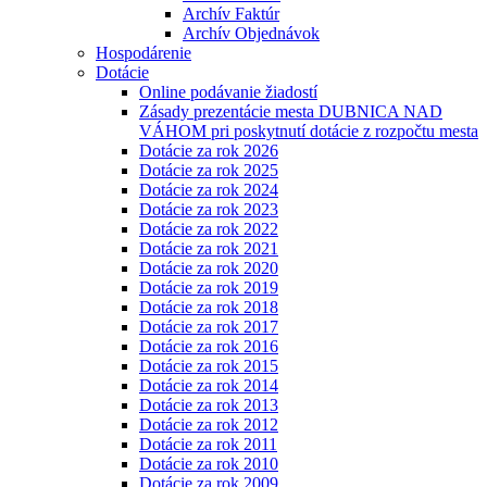
Archív Faktúr
Archív Objednávok
Hospodárenie
Dotácie
Online podávanie žiadostí
Zásady prezentácie mesta DUBNICA NAD
VÁHOM pri poskytnutí dotácie z rozpočtu mesta
Dotácie za rok 2026
Dotácie za rok 2025
Dotácie za rok 2024
Dotácie za rok 2023
Dotácie za rok 2022
Dotácie za rok 2021
Dotácie za rok 2020
Dotácie za rok 2019
Dotácie za rok 2018
Dotácie za rok 2017
Dotácie za rok 2016
Dotácie za rok 2015
Dotácie za rok 2014
Dotácie za rok 2013
Dotácie za rok 2012
Dotácie za rok 2011
Dotácie za rok 2010
Dotácie za rok 2009