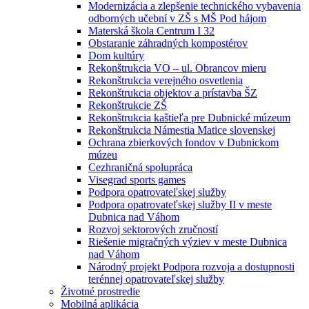
Modernizácia a zlepšenie technického vybavenia
odborných učební v ZŠ s MŠ Pod hájom
Materská škola Centrum I 32
Obstaranie záhradných kompostérov
Dom kultúry
Rekonštrukcia VO – ul. Obrancov mieru
Rekonštrukcia verejného osvetlenia
Rekonštrukcia objektov a prístavba ŠZ
Rekonštrukcie ZŠ
Rekonštrukcia kaštieľa pre Dubnické múzeum
Rekonštrukcia Námestia Matice slovenskej
Ochrana zbierkových fondov v Dubnickom
múzeu
Cezhraničná spolupráca
Visegrad sports games
Podpora opatrovateľskej služby
Podpora opatrovateľskej služby II v meste
Dubnica nad Váhom
Rozvoj sektorových zručností
Riešenie migračných výziev v meste Dubnica
nad Váhom
Národný projekt Podpora rozvoja a dostupnosti
terénnej opatrovateľskej služby
Životné prostredie
Mobilná aplikácia