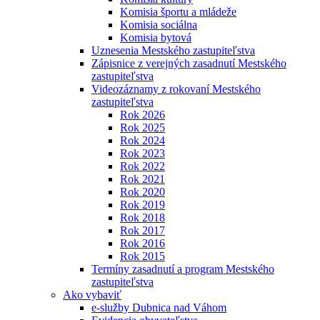
Komisia športu a mládeže
Komisia sociálna
Komisia bytová
Uznesenia Mestského zastupiteľstva
Zápisnice z verejných zasadnutí Mestského
zastupiteľstva
Videozáznamy z rokovaní Mestského
zastupiteľstva
Rok 2026
Rok 2025
Rok 2024
Rok 2023
Rok 2022
Rok 2021
Rok 2020
Rok 2019
Rok 2018
Rok 2017
Rok 2016
Rok 2015
Termíny zasadnutí a program Mestského
zastupiteľstva
Ako vybaviť
e-služby Dubnica nad Váhom