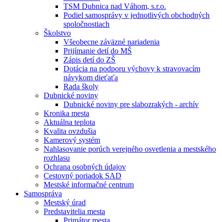
TSM Dubnica nad Váhom, s.r.o.
Podiel samosprávy v jednotlivých obchodných
spoločnostiach
Školstvo
Všeobecne záväzné nariadenia
Prijímanie detí do MŠ
Zápis detí do ZŠ
Dotácia na podporu výchovy k stravovacím
návykom dieťaťa
Rada školy
Dubnické noviny
Dubnické noviny pre slabozrakých - archív
Kronika mesta
Aktuálna teplota
Kvalita ovzdušia
Kamerový systém
Nahlasovanie porúch verejného osvetlenia a mestského
rozhlasu
Ochrana osobných údajov
Cestovný poriadok SAD
Mestské informačné centrum
Samospráva
Mestský úrad
Predstavitelia mesta
Primátor mesta