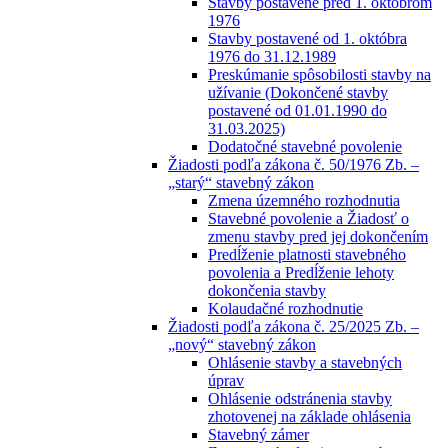
Stavby postavené pred 1. októbrom
1976
Stavby postavené od 1. októbra
1976 do 31.12.1989
Preskúmanie spôsobilosti stavby na
užívanie (Dokončené stavby
postavené od 01.01.1990 do
31.03.2025)
Dodatočné stavebné povolenie
Žiadosti podľa zákona č. 50/1976 Zb. –
„starý“ stavebný zákon
Zmena územného rozhodnutia
Stavebné povolenie a Žiadosť o
zmenu stavby pred jej dokončením
Predĺženie platnosti stavebného
povolenia a Predĺženie lehoty
dokončenia stavby
Kolaudačné rozhodnutie
Žiadosti podľa zákona č. 25/2025 Zb. –
„nový“ stavebný zákon
Ohlásenie stavby a stavebných
úprav
Ohlásenie odstránenia stavby
zhotovenej na základe ohlásenia
Stavebný zámer