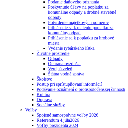
Podanie daňového priznania
Poskytnutie úľavy na poplatku za
komunálne odpady a drobné stavebné
odpady
Potvrdenie majetkových pomerov
Prihlásenie sa k plateniu poplatku za
komunálny odpad
Prihlásenie sa k poplatku za hrobové
miesta
Vydanie rybárskeho lístka
Životné prostredie
Odpady
Ochrana ovzdušia
Verejná zeleň
Štátna vodná správa
Školstvo
Postup pri sprístupňovaní informácií
Podávanie oznámení o protispoločenskej činnosti
Kultúra
Doprava
Sociálne služby
Voľby
Spojené samosprávne voľby 2026
Referendum 4.júla2026
Voľby prezidenta 2024