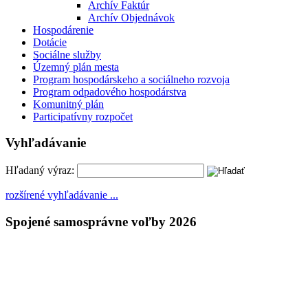
Archív Faktúr
Archív Objednávok
Hospodárenie
Dotácie
Sociálne služby
Územný plán mesta
Program hospodárskeho a sociálneho rozvoja
Program odpadového hospodárstva
Komunitný plán
Participatívny rozpočet
Vyhľadávanie
Hľadaný výraz:
rozšírené vyhľadávanie ...
Spojené samosprávne voľby 2026