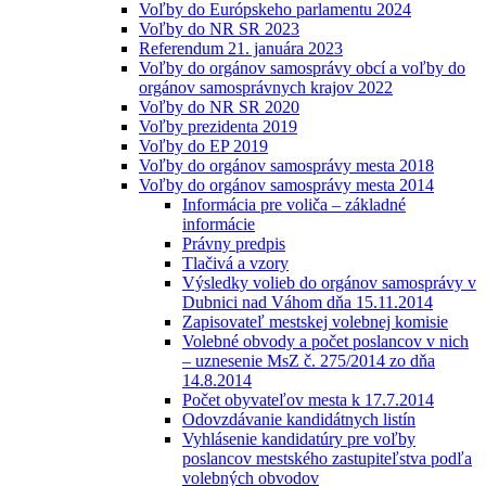
Voľby do Európskeho parlamentu 2024
Voľby do NR SR 2023
Referendum 21. januára 2023
Voľby do orgánov samosprávy obcí a voľby do
orgánov samosprávnych krajov 2022
Voľby do NR SR 2020
Voľby prezidenta 2019
Voľby do EP 2019
Voľby do orgánov samosprávy mesta 2018
Voľby do orgánov samosprávy mesta 2014
Informácia pre voliča – základné
informácie
Právny predpis
Tlačivá a vzory
Výsledky volieb do orgánov samosprávy v
Dubnici nad Váhom dňa 15.11.2014
Zapisovateľ mestskej volebnej komisie
Volebné obvody a počet poslancov v nich
– uznesenie MsZ č. 275/2014 zo dňa
14.8.2014
Počet obyvateľov mesta k 17.7.2014
Odovzdávanie kandidátnych listín
Vyhlásenie kandidatúry pre voľby
poslancov mestského zastupiteľstva podľa
volebných obvodov