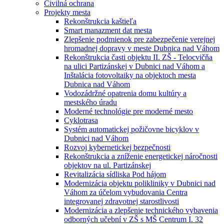
Civilná ochrana
Projekty mesta
Rekonštrukcia kaštieľa
Smart manazment dat mesta
Zlepšenie podmienok pre zabezpečenie verejnej
hromadnej dopravy v meste Dubnica nad Váhom
Rekonštrukcia časti objektu II. ZŠ - Telocvičňa
na ulici Partizánskej v Dubnici nad Váhom a
Inštalácia fotovoltaiky na objektoch mesta
Dubnica nad Váhom
Vodozádržné opatrenia domu kultúry a
mestského úradu
Moderné technológie pre moderné mesto
Cyklotrasa
Systém automatickej požičovne bicyklov v
Dubnici nad Váhom
Rozvoj kybernetickej bezpečnosti
Rekonštrukcia a zníženie energetickej náročnosti
objektov na ul. Partizánskej
Revitalizácia sídliska Pod hájom
Modernizácia objektu polikliniky v Dubnici nad
Váhom za účelom vybudovania Centra
integrovanej zdravotnej starostlivosti
Modernizácia a zlepšenie technického vybavenia
odborných učební v ZŠ s MŠ Centrum I. 32