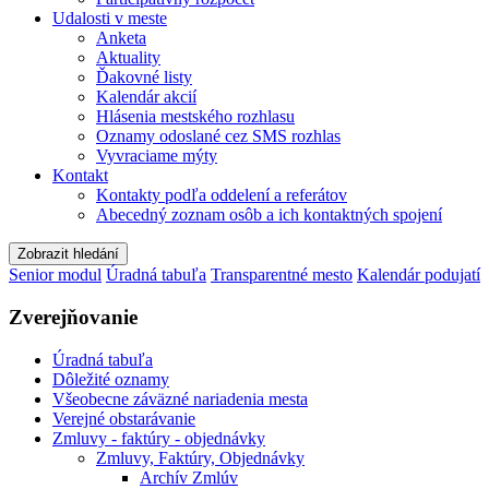
Udalosti v meste
Anketa
Aktuality
Ďakovné listy
Kalendár akcií
Hlásenia mestského rozhlasu
Oznamy odoslané cez SMS rozhlas
Vyvraciame mýty
Kontakt
Kontakty podľa oddelení a referátov
Abecedný zoznam osôb a ich kontaktných spojení
Zobrazit hledání
Senior modul
Úradná tabuľa
Transparentné mesto
Kalendár podujatí
Zverejňovanie
Úradná tabuľa
Dôležité oznamy
Všeobecne záväzné nariadenia mesta
Verejné obstarávanie
Zmluvy - faktúry - objednávky
Zmluvy, Faktúry, Objednávky
Archív Zmlúv