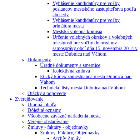
Vyhlásenie kandidatúry pre voľby
poslancov mestského zastupiteľstva podľa
abecedy
Vyhlásenie kandidatúry pre voľby
primátora mesta
Mestská volebná komisia
Určenie volebných okrskov a volebných
miestností pre voľby do orgánov
samosprávy obcí dňa 15. novembra 2014 v
meste Dubnica nad Váhom.
Dokumenty
Úradné dokumenty a smernice
Kolektívna zmluva
Etický kódex zamestnanca mesta Dubnica nad
Váhom
Technické listy mesta Dubnica nad Váhom
Otázky a odpovede
Zverejňovanie
Úradná tabuľa
Dôležité oznamy
Všeobecne záväzné nariadenia mesta
Verejné obstarávanie
Zmluvy - faktúry - objednávky
Zmluvy, Faktúry, Objednávky
Archív Zmlúv