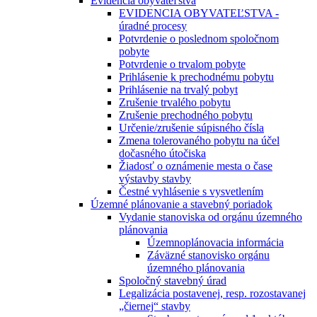
Evidencia obyvateľstva
EVIDENCIA OBYVATEĽSTVA -
úradné procesy
Potvrdenie o poslednom spoločnom
pobyte
Potvrdenie o trvalom pobyte
Prihlásenie k prechodnému pobytu
Prihlásenie na trvalý pobyt
Zrušenie trvalého pobytu
Zrušenie prechodného pobytu
Určenie/zrušenie súpisného čísla
Zmena tolerovaného pobytu na účel
dočasného útočiska
Žiadosť o oznámenie mesta o čase
výstavby stavby
Čestné vyhlásenie s vysvetlením
Územné plánovanie a stavebný poriadok
Vydanie stanoviska od orgánu územného
plánovania
Územnoplánovacia informácia
Záväzné stanovisko orgánu
územného plánovania
Spoločný stavebný úrad
Legalizácia postavenej, resp. rozostavanej
„čiernej“ stavby