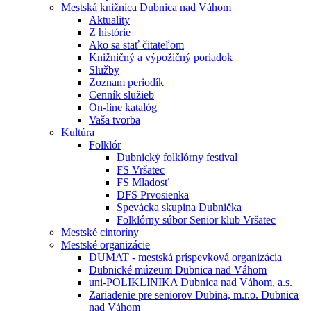
Mestská knižnica Dubnica nad Váhom
Aktuality
Z histórie
Ako sa stať čitateľom
Knižničný a výpožičný poriadok
Služby
Zoznam periodík
Cenník služieb
On-line katalóg
Vaša tvorba
Kultúra
Folklór
Dubnický folklórny festival
FS Vršatec
FS Mladosť
DFS Prvosienka
Spevácka skupina Dubnička
Folklórny súbor Senior klub Vršatec
Mestské cintoríny
Mestské organizácie
DUMAT - mestská príspevková organizácia
Dubnické múzeum Dubnica nad Váhom
uni-POLIKLINIKA Dubnica nad Váhom, a.s.
Zariadenie pre seniorov Dubina, m.r.o. Dubnica
nad Váhom