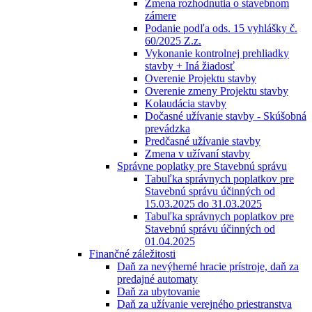
Zmena rozhodnutia o stavebnom
zámere
Podanie podľa ods. 15 vyhlášky č.
60/2025 Z.z.
Vykonanie kontrolnej prehliadky
stavby + Iná žiadosť
Overenie Projektu stavby
Overenie zmeny Projektu stavby
Kolaudácia stavby
Dočasné užívanie stavby - Skúšobná
prevádzka
Predčasné užívanie stavby
Zmena v užívaní stavby
Správne poplatky pre Stavebnú správu
Tabuľka správnych poplatkov pre
Stavebnú správu účinných od
15.03.2025 do 31.03.2025
Tabuľka správnych poplatkov pre
Stavebnú správu účinných od
01.04.2025
Finančné záležitosti
Daň za nevýherné hracie prístroje, daň za
predajné automaty
Daň za ubytovanie
Daň za užívanie verejného priestranstva