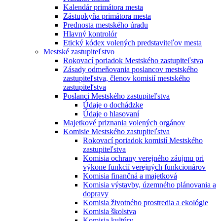
Kalendár primátora mesta
Zástupkyňa primátora mesta
Prednosta mestského úradu
Hlavný kontrolór
Etický kódex volených predstaviteľov mesta
Mestské zastupiteľstvo
Rokovací poriadok Mestského zastupiteľstva
Zásady odmeňovania poslancov mestského
zastupiteľstva, členov komisií mestského
zastupiteľstva
Poslanci Mestského zastupiteľstva
Údaje o dochádzke
Údaje o hlasovaní
Majetkové priznania volených orgánov
Komisie Mestského zastupiteľstva
Rokovací poriadok komisií Mestského
zastupiteľstva
Komisia ochrany verejného záujmu pri
výkone funkcií verejných funkcionárov
Komisia finančná a majetková
Komisia výstavby, územného plánovania a
dopravy
Komisia životného prostredia a ekológie
Komisia školstva
Komisia kultúry