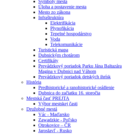
Symboly mesta
Úloha a postavenie mesta
Mesto zo zákona
Infraštruktúra
Elektrifikácia
Plynofikácia
Tepelné hospodárstvo
Voda
Telekomunikácie
Turistická mapa
Dubnickým chotárom
Certifikáty
Prevádzkový poriadok Parku Jána Baltazára
Magina v Dubnici nad Váhom
Prevádzkový poriadok detských ihrísk
História
Predhistorické a ranohistorické osídlenie
Dubnica do začiatku 16. storočia
Mestská časť PREJTA
Výbor mestskej časti
Družobné mestá
Vác - Maďarsko
Zawadzkie - Poľsko
Otrokovice – ČR
Jaroslavľ - Rusko