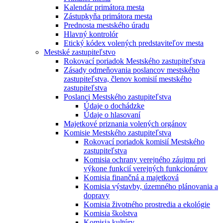
Kalendár primátora mesta
Zástupkyňa primátora mesta
Prednosta mestského úradu
Hlavný kontrolór
Etický kódex volených predstaviteľov mesta
Mestské zastupiteľstvo
Rokovací poriadok Mestského zastupiteľstva
Zásady odmeňovania poslancov mestského
zastupiteľstva, členov komisií mestského
zastupiteľstva
Poslanci Mestského zastupiteľstva
Údaje o dochádzke
Údaje o hlasovaní
Majetkové priznania volených orgánov
Komisie Mestského zastupiteľstva
Rokovací poriadok komisií Mestského
zastupiteľstva
Komisia ochrany verejného záujmu pri
výkone funkcií verejných funkcionárov
Komisia finančná a majetková
Komisia výstavby, územného plánovania a
dopravy
Komisia životného prostredia a ekológie
Komisia školstva
Komisia kultúry