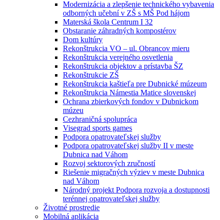
Modernizácia a zlepšenie technického vybavenia
odborných učební v ZŠ s MŠ Pod hájom
Materská škola Centrum I 32
Obstaranie záhradných kompostérov
Dom kultúry
Rekonštrukcia VO – ul. Obrancov mieru
Rekonštrukcia verejného osvetlenia
Rekonštrukcia objektov a prístavba ŠZ
Rekonštrukcie ZŠ
Rekonštrukcia kaštieľa pre Dubnické múzeum
Rekonštrukcia Námestia Matice slovenskej
Ochrana zbierkových fondov v Dubnickom
múzeu
Cezhraničná spolupráca
Visegrad sports games
Podpora opatrovateľskej služby
Podpora opatrovateľskej služby II v meste
Dubnica nad Váhom
Rozvoj sektorových zručností
Riešenie migračných výziev v meste Dubnica
nad Váhom
Národný projekt Podpora rozvoja a dostupnosti
terénnej opatrovateľskej služby
Životné prostredie
Mobilná aplikácia