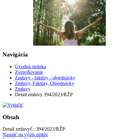
Navigácia
Úvodná stránka
Zverejňovanie
Zmluvy - faktúry - objednávky
Zmluvy, Faktúry, Objednávky
Zmluvy
Detail zmluvy 394/2023/RŽP
Obsah
Detail zmluvy
č.:
394/2023/RŽP
Naspäť na výpis zmlúv