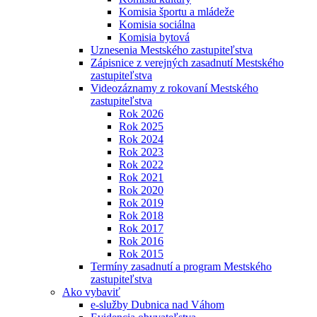
Komisia športu a mládeže
Komisia sociálna
Komisia bytová
Uznesenia Mestského zastupiteľstva
Zápisnice z verejných zasadnutí Mestského
zastupiteľstva
Videozáznamy z rokovaní Mestského
zastupiteľstva
Rok 2026
Rok 2025
Rok 2024
Rok 2023
Rok 2022
Rok 2021
Rok 2020
Rok 2019
Rok 2018
Rok 2017
Rok 2016
Rok 2015
Termíny zasadnutí a program Mestského
zastupiteľstva
Ako vybaviť
e-služby Dubnica nad Váhom