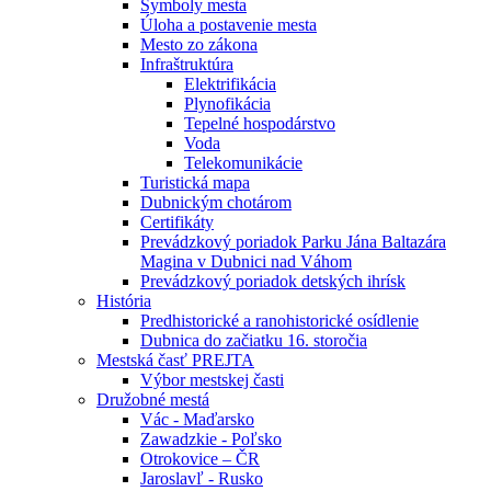
Symboly mesta
Úloha a postavenie mesta
Mesto zo zákona
Infraštruktúra
Elektrifikácia
Plynofikácia
Tepelné hospodárstvo
Voda
Telekomunikácie
Turistická mapa
Dubnickým chotárom
Certifikáty
Prevádzkový poriadok Parku Jána Baltazára
Magina v Dubnici nad Váhom
Prevádzkový poriadok detských ihrísk
História
Predhistorické a ranohistorické osídlenie
Dubnica do začiatku 16. storočia
Mestská časť PREJTA
Výbor mestskej časti
Družobné mestá
Vác - Maďarsko
Zawadzkie - Poľsko
Otrokovice – ČR
Jaroslavľ - Rusko