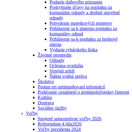
Podanie daňového priznania
Poskytnutie úľavy na poplatku za
komunálne odpady a drobné stavebné
odpady
Potvrdenie majetkových pomerov
Prihlásenie sa k plateniu poplatku za
komunálny odpad
Prihlásenie sa k poplatku za hrobové
miesta
Vydanie rybárskeho lístka
Životné prostredie
Odpady
Ochrana ovzdušia
Verejná zeleň
Štátna vodná správa
Školstvo
Postup pri sprístupňovaní informácií
Podávanie oznámení o protispoločenskej činnosti
Kultúra
Doprava
Sociálne služby
Voľby
Spojené samosprávne voľby 2026
Referendum 4.júla2026
Voľby prezidenta 2024