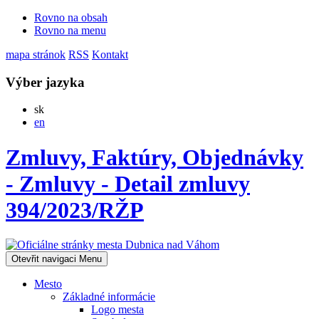
Rovno na obsah
Rovno na menu
mapa stránok
RSS
Kontakt
Výber jazyka
Slovensky
sk
English
en
Zmluvy, Faktúry, Objednávky
- Zmluvy - Detail zmluvy
394/2023/RŽP
Otevřit navigaci
Menu
Mesto
Základné informácie
Logo mesta