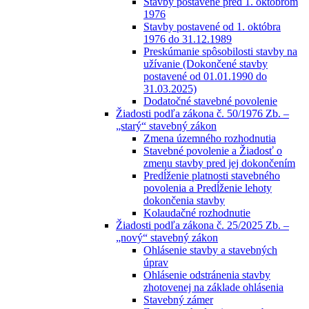
Stavby postavené pred 1. októbrom
1976
Stavby postavené od 1. októbra
1976 do 31.12.1989
Preskúmanie spôsobilosti stavby na
užívanie (Dokončené stavby
postavené od 01.01.1990 do
31.03.2025)
Dodatočné stavebné povolenie
Žiadosti podľa zákona č. 50/1976 Zb. –
„starý“ stavebný zákon
Zmena územného rozhodnutia
Stavebné povolenie a Žiadosť o
zmenu stavby pred jej dokončením
Predĺženie platnosti stavebného
povolenia a Predĺženie lehoty
dokončenia stavby
Kolaudačné rozhodnutie
Žiadosti podľa zákona č. 25/2025 Zb. –
„nový“ stavebný zákon
Ohlásenie stavby a stavebných
úprav
Ohlásenie odstránenia stavby
zhotovenej na základe ohlásenia
Stavebný zámer