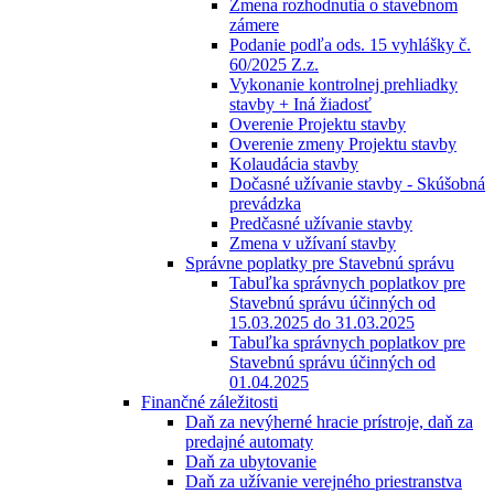
Zmena rozhodnutia o stavebnom
zámere
Podanie podľa ods. 15 vyhlášky č.
60/2025 Z.z.
Vykonanie kontrolnej prehliadky
stavby + Iná žiadosť
Overenie Projektu stavby
Overenie zmeny Projektu stavby
Kolaudácia stavby
Dočasné užívanie stavby - Skúšobná
prevádzka
Predčasné užívanie stavby
Zmena v užívaní stavby
Správne poplatky pre Stavebnú správu
Tabuľka správnych poplatkov pre
Stavebnú správu účinných od
15.03.2025 do 31.03.2025
Tabuľka správnych poplatkov pre
Stavebnú správu účinných od
01.04.2025
Finančné záležitosti
Daň za nevýherné hracie prístroje, daň za
predajné automaty
Daň za ubytovanie
Daň za užívanie verejného priestranstva