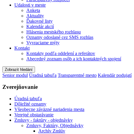
Udalosti v meste
Anketa
Aktuality
Ďakovné listy
Kalendár akcií
Hlásenia mestského rozhlasu
Oznamy odoslané cez SMS rozhlas
Vyvraciame mýty
Kontakt
Kontakty podľa oddelení a referátov
Abecedný zoznam osôb a ich kontaktných spojení
Zobrazit hledání
Senior modul
Úradná tabuľa
Transparentné mesto
Kalendár podujatí
Zverejňovanie
Úradná tabuľa
Dôležité oznamy
Všeobecne záväzné nariadenia mesta
Verejné obstarávanie
Zmluvy - faktúry - objednávky
Zmluvy, Faktúry, Objednávky
Archív Zmlúv