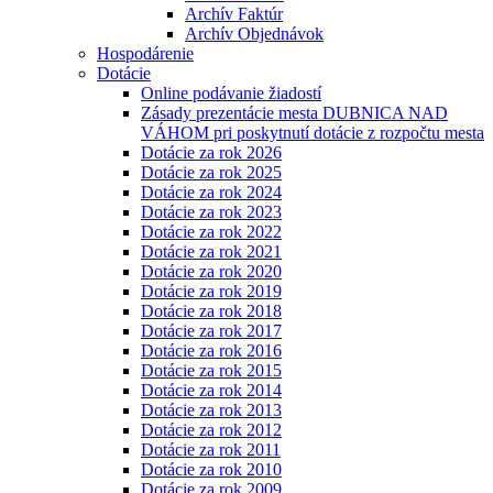
Archív Faktúr
Archív Objednávok
Hospodárenie
Dotácie
Online podávanie žiadostí
Zásady prezentácie mesta DUBNICA NAD
VÁHOM pri poskytnutí dotácie z rozpočtu mesta
Dotácie za rok 2026
Dotácie za rok 2025
Dotácie za rok 2024
Dotácie za rok 2023
Dotácie za rok 2022
Dotácie za rok 2021
Dotácie za rok 2020
Dotácie za rok 2019
Dotácie za rok 2018
Dotácie za rok 2017
Dotácie za rok 2016
Dotácie za rok 2015
Dotácie za rok 2014
Dotácie za rok 2013
Dotácie za rok 2012
Dotácie za rok 2011
Dotácie za rok 2010
Dotácie za rok 2009