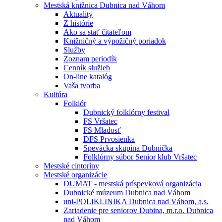
Mestská knižnica Dubnica nad Váhom
Aktuality
Z histórie
Ako sa stať čitateľom
Knižničný a výpožičný poriadok
Služby
Zoznam periodík
Cenník služieb
On-line katalóg
Vaša tvorba
Kultúra
Folklór
Dubnický folklórny festival
FS Vršatec
FS Mladosť
DFS Prvosienka
Spevácka skupina Dubnička
Folklórny súbor Senior klub Vršatec
Mestské cintoríny
Mestské organizácie
DUMAT - mestská príspevková organizácia
Dubnické múzeum Dubnica nad Váhom
uni-POLIKLINIKA Dubnica nad Váhom, a.s.
Zariadenie pre seniorov Dubina, m.r.o. Dubnica
nad Váhom