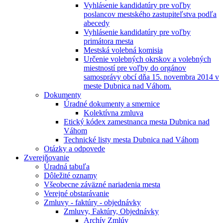
Vyhlásenie kandidatúry pre voľby
poslancov mestského zastupiteľstva podľa
abecedy
Vyhlásenie kandidatúry pre voľby
primátora mesta
Mestská volebná komisia
Určenie volebných okrskov a volebných
miestností pre voľby do orgánov
samosprávy obcí dňa 15. novembra 2014 v
meste Dubnica nad Váhom.
Dokumenty
Úradné dokumenty a smernice
Kolektívna zmluva
Etický kódex zamestnanca mesta Dubnica nad
Váhom
Technické listy mesta Dubnica nad Váhom
Otázky a odpovede
Zverejňovanie
Úradná tabuľa
Dôležité oznamy
Všeobecne záväzné nariadenia mesta
Verejné obstarávanie
Zmluvy - faktúry - objednávky
Zmluvy, Faktúry, Objednávky
Archív Zmlúv