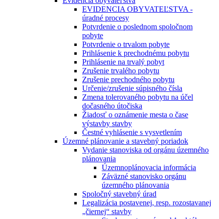
Evidencia obyvateľstva
EVIDENCIA OBYVATEĽSTVA -
úradné procesy
Potvrdenie o poslednom spoločnom
pobyte
Potvrdenie o trvalom pobyte
Prihlásenie k prechodnému pobytu
Prihlásenie na trvalý pobyt
Zrušenie trvalého pobytu
Zrušenie prechodného pobytu
Určenie/zrušenie súpisného čísla
Zmena tolerovaného pobytu na účel
dočasného útočiska
Žiadosť o oznámenie mesta o čase
výstavby stavby
Čestné vyhlásenie s vysvetlením
Územné plánovanie a stavebný poriadok
Vydanie stanoviska od orgánu územného
plánovania
Územnoplánovacia informácia
Záväzné stanovisko orgánu
územného plánovania
Spoločný stavebný úrad
Legalizácia postavenej, resp. rozostavanej
„čiernej“ stavby