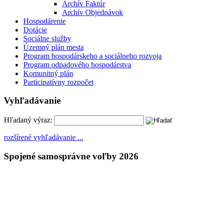
Archív Faktúr
Archív Objednávok
Hospodárenie
Dotácie
Sociálne služby
Územný plán mesta
Program hospodárskeho a sociálneho rozvoja
Program odpadového hospodárstva
Komunitný plán
Participatívny rozpočet
Vyhľadávanie
Hľadaný výraz:
rozšírené vyhľadávanie ...
Spojené samosprávne voľby 2026