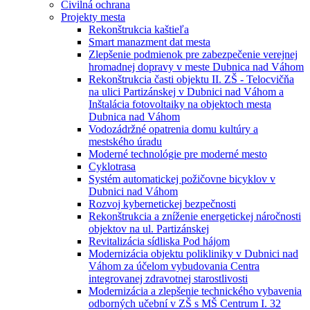
Civilná ochrana
Projekty mesta
Rekonštrukcia kaštieľa
Smart manazment dat mesta
Zlepšenie podmienok pre zabezpečenie verejnej
hromadnej dopravy v meste Dubnica nad Váhom
Rekonštrukcia časti objektu II. ZŠ - Telocvičňa
na ulici Partizánskej v Dubnici nad Váhom a
Inštalácia fotovoltaiky na objektoch mesta
Dubnica nad Váhom
Vodozádržné opatrenia domu kultúry a
mestského úradu
Moderné technológie pre moderné mesto
Cyklotrasa
Systém automatickej požičovne bicyklov v
Dubnici nad Váhom
Rozvoj kybernetickej bezpečnosti
Rekonštrukcia a zníženie energetickej náročnosti
objektov na ul. Partizánskej
Revitalizácia sídliska Pod hájom
Modernizácia objektu polikliniky v Dubnici nad
Váhom za účelom vybudovania Centra
integrovanej zdravotnej starostlivosti
Modernizácia a zlepšenie technického vybavenia
odborných učební v ZŠ s MŠ Centrum I. 32