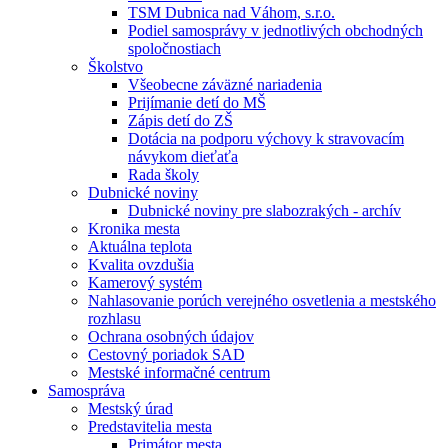
TSM Dubnica nad Váhom, s.r.o.
Podiel samosprávy v jednotlivých obchodných
spoločnostiach
Školstvo
Všeobecne záväzné nariadenia
Prijímanie detí do MŠ
Zápis detí do ZŠ
Dotácia na podporu výchovy k stravovacím
návykom dieťaťa
Rada školy
Dubnické noviny
Dubnické noviny pre slabozrakých - archív
Kronika mesta
Aktuálna teplota
Kvalita ovzdušia
Kamerový systém
Nahlasovanie porúch verejného osvetlenia a mestského
rozhlasu
Ochrana osobných údajov
Cestovný poriadok SAD
Mestské informačné centrum
Samospráva
Mestský úrad
Predstavitelia mesta
Primátor mesta