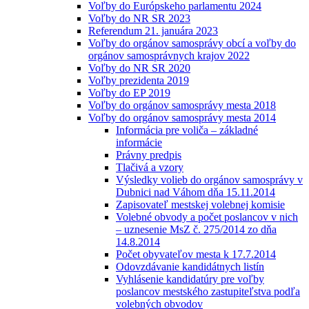
Voľby do Európskeho parlamentu 2024
Voľby do NR SR 2023
Referendum 21. januára 2023
Voľby do orgánov samosprávy obcí a voľby do
orgánov samosprávnych krajov 2022
Voľby do NR SR 2020
Voľby prezidenta 2019
Voľby do EP 2019
Voľby do orgánov samosprávy mesta 2018
Voľby do orgánov samosprávy mesta 2014
Informácia pre voliča – základné
informácie
Právny predpis
Tlačivá a vzory
Výsledky volieb do orgánov samosprávy v
Dubnici nad Váhom dňa 15.11.2014
Zapisovateľ mestskej volebnej komisie
Volebné obvody a počet poslancov v nich
– uznesenie MsZ č. 275/2014 zo dňa
14.8.2014
Počet obyvateľov mesta k 17.7.2014
Odovzdávanie kandidátnych listín
Vyhlásenie kandidatúry pre voľby
poslancov mestského zastupiteľstva podľa
volebných obvodov