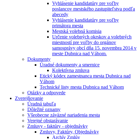
Vyhlásenie kandidatúry pre voľby
poslancov mestského zastupiteľstva podľa
abecedy
Vyhlásenie kandidatúry pre voľby
primátora mesta
Mestská volebná komisia
Určenie volebných okrskov a volebných
miestností pre voľby do orgánov
samosprávy obcí dňa 15. novembra 2014 v
meste Dubnica nad Váhom.
Dokumenty
Úradné dokumenty a smernice
Kolektívna zmluva
Etický kódex zamestnanca mesta Dubnica nad
Váhom
Technické listy mesta Dubnica nad Váhom
Otázky a odpovede
Zverejňovanie
Úradná tabuľa
Dôležité oznamy
Všeobecne záväzné nariadenia mesta
Verejné obstarávanie
Zmluvy - faktúry - objednávky
Zmluvy, Faktúry, Objednávky
Archív Zmlúv