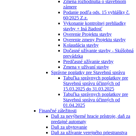
Zmena rozhodnutia o stavebnom
zámere
Podanie podľa ods. 15 vyhlášky č.
60/2025 Z.z.
Vykonanie kontrolnej prehliadky
stavby + Iná žiadosť
Overenie Projektu stavby
Overenie zmeny Projektu stavby
Kolaudácia stavby
Dočasné užívanie stavby - Skúšobná
prevádzka
Predčasné užívanie stavby
Zmena v užívaní stavby
Správne poplatky pre Stavebnú správu
Tabuľka správnych poplatkov pre
Stavebnú správu účinných od
15.03.2025 do 31.03.2025
Tabuľka správnych poplatkov pre
Stavebnú správu účinných od
01.04.2025
Finančné záležitosti
Daň za nevýherné hracie prístroje, daň za
predajné automaty
Daň za ubytovanie
Daň za užívanie verejného priestranstva