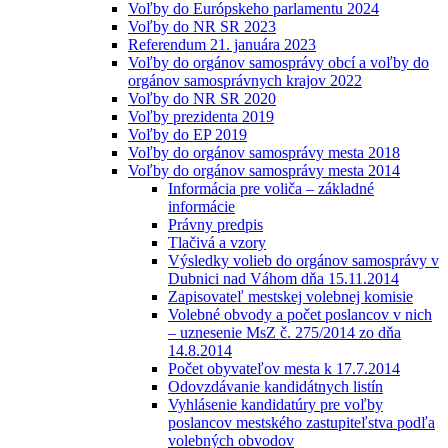
Voľby do Európskeho parlamentu 2024
Voľby do NR SR 2023
Referendum 21. januára 2023
Voľby do orgánov samosprávy obcí a voľby do
orgánov samosprávnych krajov 2022
Voľby do NR SR 2020
Voľby prezidenta 2019
Voľby do EP 2019
Voľby do orgánov samosprávy mesta 2018
Voľby do orgánov samosprávy mesta 2014
Informácia pre voliča – základné
informácie
Právny predpis
Tlačivá a vzory
Výsledky volieb do orgánov samosprávy v
Dubnici nad Váhom dňa 15.11.2014
Zapisovateľ mestskej volebnej komisie
Volebné obvody a počet poslancov v nich
– uznesenie MsZ č. 275/2014 zo dňa
14.8.2014
Počet obyvateľov mesta k 17.7.2014
Odovzdávanie kandidátnych listín
Vyhlásenie kandidatúry pre voľby
poslancov mestského zastupiteľstva podľa
volebných obvodov