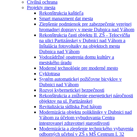
Civilná ochrana
Projekty mesta
Rekonštrukcia kaštieľa
Smart manazment dat mesta
Zlepšenie podmienok pre zabezpečenie verejnej
hromadnej dopravy v meste Dubnica nad Váhom
Rekonštrukcia časti objektu II. ZŠ - Telocvičňa
na ulici Partizánskej v Dubnici nad Váhom a
Inštalácia fotovoltaiky na objektoch mesta
Dubnica nad Váhom
Vodozádržné opatrenia domu kultúry a
mestského úradu
Moderné technológie pre moderné mesto
Cyklotrasa
Systém automatickej požičovne bicyklov v
Dubnici nad Váhom
Rozvoj kybernetickej bezpečnosti
Rekonštrukcia a zníženie energetickej náročnosti
objektov na ul. Partizánskej
Revitalizácia sídliska Pod hájom
Modernizácia objektu polikliniky v Dubnici nad
Váhom za účelom vybudovania Centra
integrovanej zdravotnej starostlivosti
Modernizácia a zlepšenie technického vybavenia
odborných učební v ZŠ s MŠ Centrum I. 32