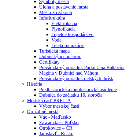
Symboly mesta
Úloha a postavenie mesta
Mesto zo zákona
Infraštruktúra
Elektrifikácia
Plynofikácia
Tepelné hospodárstvo
Voda
Telekomunikácie
Turistická mapa
Dubnickým chotárom
Certifikáty
Prevádzkový poriadok Parku Jána Baltazára
Magina v Dubnici nad Váhom
Prevádzkový poriadok detských ihrísk
História
Predhistorické a ranohistorické osídlenie
Dubnica do začiatku 16. storočia
Mestská časť PREJTA
Výbor mestskej časti
Družobné mestá
Vác - Maďarsko
Zawadzkie - Poľsko
Otrokovice – ČR
Jaroslavľ - Rusko