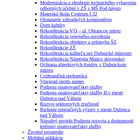
Modernizácia a zlepšenie technického vybavenia
odborných učební v ZŠ s MŠ Pod hájom
Materská škola Centrum I 32
Obstaranie záhradných kompostérov
Dom kultúry
Rekonštrukcia VO – ul. Obrancov mieru
Rekonštrukcia verejného osvetlenia
Rekonštrukcia objektov a prístavba ŠZ
Rekonštrukcie ZŠ
Rekonštrukcia kaštieľa pre Dubnické múzeum
Rekonštrukcia Námestia Matice slovenskej
Ochrana zbierkových fondov v Dubnickom
múzeu
Cezhraničná spolupráca
Visegrad sports games
Podpora opatrovateľskej služby
Podpora opatrovateľskej služby II v meste
Dubnica nad Váhom
Rozvoj sektorových zručností
Riešenie migračných výziev v meste Dubnica
nad Váhom
Národný projekt Podpora rozvoja a dostupnosti
terénnej opatrovateľskej služby
Životné prostredie
Mobilná aplikácia