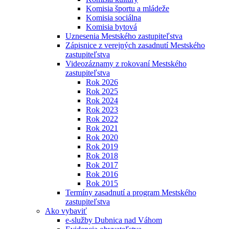
Komisia športu a mládeže
Komisia sociálna
Komisia bytová
Uznesenia Mestského zastupiteľstva
Zápisnice z verejných zasadnutí Mestského
zastupiteľstva
Videozáznamy z rokovaní Mestského
zastupiteľstva
Rok 2026
Rok 2025
Rok 2024
Rok 2023
Rok 2022
Rok 2021
Rok 2020
Rok 2019
Rok 2018
Rok 2017
Rok 2016
Rok 2015
Termíny zasadnutí a program Mestského
zastupiteľstva
Ako vybaviť
e-služby Dubnica nad Váhom