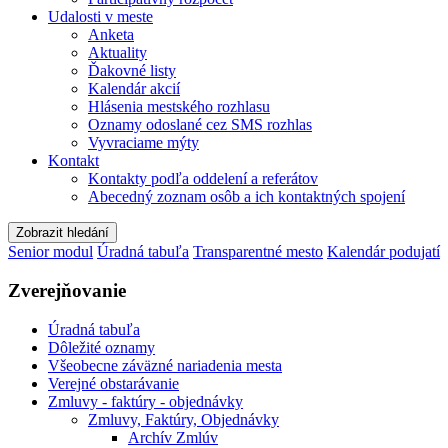
Udalosti v meste
Anketa
Aktuality
Ďakovné listy
Kalendár akcií
Hlásenia mestského rozhlasu
Oznamy odoslané cez SMS rozhlas
Vyvraciame mýty
Kontakt
Kontakty podľa oddelení a referátov
Abecedný zoznam osôb a ich kontaktných spojení
Zobrazit hledání
Senior modul
Úradná tabuľa
Transparentné mesto
Kalendár podujatí
Zverejňovanie
Úradná tabuľa
Dôležité oznamy
Všeobecne záväzné nariadenia mesta
Verejné obstarávanie
Zmluvy - faktúry - objednávky
Zmluvy, Faktúry, Objednávky
Archív Zmlúv