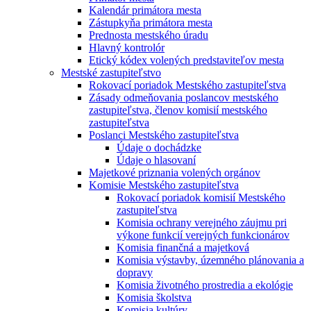
Kalendár primátora mesta
Zástupkyňa primátora mesta
Prednosta mestského úradu
Hlavný kontrolór
Etický kódex volených predstaviteľov mesta
Mestské zastupiteľstvo
Rokovací poriadok Mestského zastupiteľstva
Zásady odmeňovania poslancov mestského
zastupiteľstva, členov komisií mestského
zastupiteľstva
Poslanci Mestského zastupiteľstva
Údaje o dochádzke
Údaje o hlasovaní
Majetkové priznania volených orgánov
Komisie Mestského zastupiteľstva
Rokovací poriadok komisií Mestského
zastupiteľstva
Komisia ochrany verejného záujmu pri
výkone funkcií verejných funkcionárov
Komisia finančná a majetková
Komisia výstavby, územného plánovania a
dopravy
Komisia životného prostredia a ekológie
Komisia školstva
Komisia kultúry