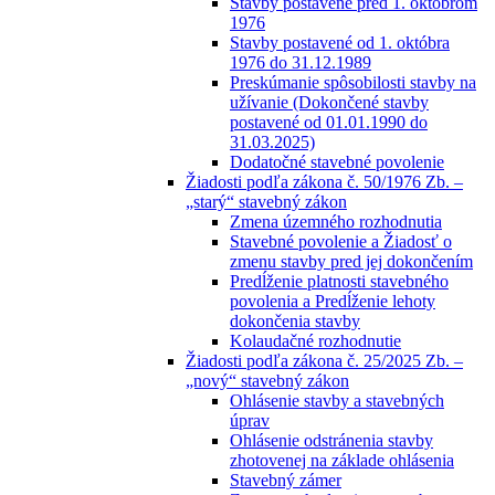
Stavby postavené pred 1. októbrom
1976
Stavby postavené od 1. októbra
1976 do 31.12.1989
Preskúmanie spôsobilosti stavby na
užívanie (Dokončené stavby
postavené od 01.01.1990 do
31.03.2025)
Dodatočné stavebné povolenie
Žiadosti podľa zákona č. 50/1976 Zb. –
„starý“ stavebný zákon
Zmena územného rozhodnutia
Stavebné povolenie a Žiadosť o
zmenu stavby pred jej dokončením
Predĺženie platnosti stavebného
povolenia a Predĺženie lehoty
dokončenia stavby
Kolaudačné rozhodnutie
Žiadosti podľa zákona č. 25/2025 Zb. –
„nový“ stavebný zákon
Ohlásenie stavby a stavebných
úprav
Ohlásenie odstránenia stavby
zhotovenej na základe ohlásenia
Stavebný zámer