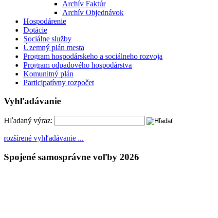
Archív Faktúr
Archív Objednávok
Hospodárenie
Dotácie
Sociálne služby
Územný plán mesta
Program hospodárskeho a sociálneho rozvoja
Program odpadového hospodárstva
Komunitný plán
Participatívny rozpočet
Vyhľadávanie
Hľadaný výraz:
rozšírené vyhľadávanie ...
Spojené samosprávne voľby 2026