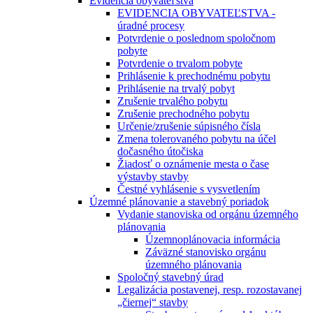
Evidencia obyvateľstva
EVIDENCIA OBYVATEĽSTVA -
úradné procesy
Potvrdenie o poslednom spoločnom
pobyte
Potvrdenie o trvalom pobyte
Prihlásenie k prechodnému pobytu
Prihlásenie na trvalý pobyt
Zrušenie trvalého pobytu
Zrušenie prechodného pobytu
Určenie/zrušenie súpisného čísla
Zmena tolerovaného pobytu na účel
dočasného útočiska
Žiadosť o oznámenie mesta o čase
výstavby stavby
Čestné vyhlásenie s vysvetlením
Územné plánovanie a stavebný poriadok
Vydanie stanoviska od orgánu územného
plánovania
Územnoplánovacia informácia
Záväzné stanovisko orgánu
územného plánovania
Spoločný stavebný úrad
Legalizácia postavenej, resp. rozostavanej
„čiernej“ stavby