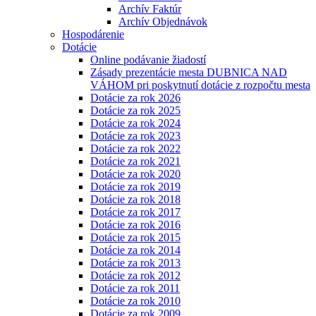
Archív Faktúr
Archív Objednávok
Hospodárenie
Dotácie
Online podávanie žiadostí
Zásady prezentácie mesta DUBNICA NAD
VÁHOM pri poskytnutí dotácie z rozpočtu mesta
Dotácie za rok 2026
Dotácie za rok 2025
Dotácie za rok 2024
Dotácie za rok 2023
Dotácie za rok 2022
Dotácie za rok 2021
Dotácie za rok 2020
Dotácie za rok 2019
Dotácie za rok 2018
Dotácie za rok 2017
Dotácie za rok 2016
Dotácie za rok 2015
Dotácie za rok 2014
Dotácie za rok 2013
Dotácie za rok 2012
Dotácie za rok 2011
Dotácie za rok 2010
Dotácie za rok 2009