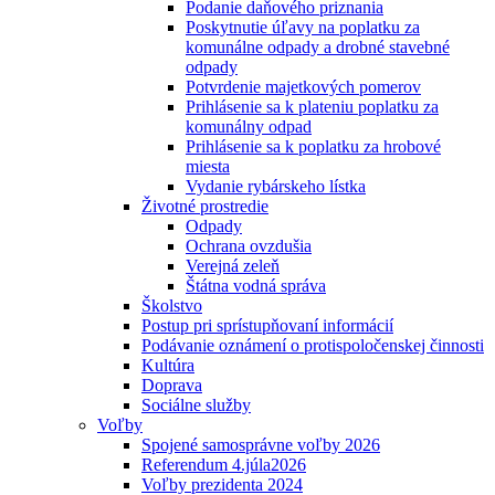
Podanie daňového priznania
Poskytnutie úľavy na poplatku za
komunálne odpady a drobné stavebné
odpady
Potvrdenie majetkových pomerov
Prihlásenie sa k plateniu poplatku za
komunálny odpad
Prihlásenie sa k poplatku za hrobové
miesta
Vydanie rybárskeho lístka
Životné prostredie
Odpady
Ochrana ovzdušia
Verejná zeleň
Štátna vodná správa
Školstvo
Postup pri sprístupňovaní informácií
Podávanie oznámení o protispoločenskej činnosti
Kultúra
Doprava
Sociálne služby
Voľby
Spojené samosprávne voľby 2026
Referendum 4.júla2026
Voľby prezidenta 2024