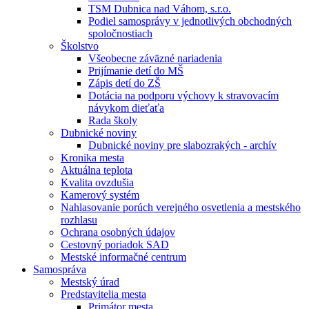
TSM Dubnica nad Váhom, s.r.o.
Podiel samosprávy v jednotlivých obchodných
spoločnostiach
Školstvo
Všeobecne záväzné nariadenia
Prijímanie detí do MŠ
Zápis detí do ZŠ
Dotácia na podporu výchovy k stravovacím
návykom dieťaťa
Rada školy
Dubnické noviny
Dubnické noviny pre slabozrakých - archív
Kronika mesta
Aktuálna teplota
Kvalita ovzdušia
Kamerový systém
Nahlasovanie porúch verejného osvetlenia a mestského
rozhlasu
Ochrana osobných údajov
Cestovný poriadok SAD
Mestské informačné centrum
Samospráva
Mestský úrad
Predstavitelia mesta
Primátor mesta