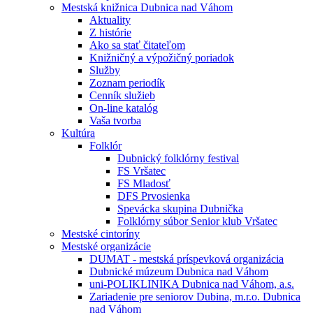
Mestská knižnica Dubnica nad Váhom
Aktuality
Z histórie
Ako sa stať čitateľom
Knižničný a výpožičný poriadok
Služby
Zoznam periodík
Cenník služieb
On-line katalóg
Vaša tvorba
Kultúra
Folklór
Dubnický folklórny festival
FS Vršatec
FS Mladosť
DFS Prvosienka
Spevácka skupina Dubnička
Folklórny súbor Senior klub Vršatec
Mestské cintoríny
Mestské organizácie
DUMAT - mestská príspevková organizácia
Dubnické múzeum Dubnica nad Váhom
uni-POLIKLINIKA Dubnica nad Váhom, a.s.
Zariadenie pre seniorov Dubina, m.r.o. Dubnica
nad Váhom