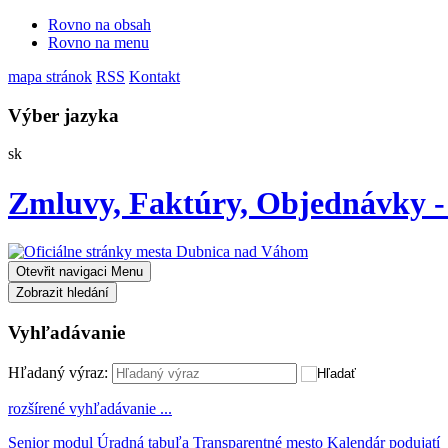
Rovno na obsah
Rovno na menu
mapa stránok
RSS
Kontakt
Výber jazyka
Slovensky
sk
Zmluvy, Faktúry, Objednávky -
Otevřit navigaci
Menu
Zobrazit hledání
Vyhľadávanie
Hľadaný výraz:
rozšírené vyhľadávanie ...
Senior modul
Úradná tabuľa
Transparentné mesto
Kalendár podujatí