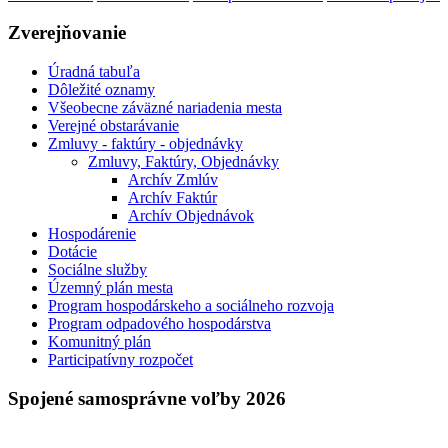
Zverejňovanie
Úradná tabuľa
Dôležité oznamy
Všeobecne záväzné nariadenia mesta
Verejné obstarávanie
Zmluvy - faktúry - objednávky
Zmluvy, Faktúry, Objednávky
Archív Zmlúv
Archív Faktúr
Archív Objednávok
Hospodárenie
Dotácie
Sociálne služby
Územný plán mesta
Program hospodárskeho a sociálneho rozvoja
Program odpadového hospodárstva
Komunitný plán
Participatívny rozpočet
Spojené samosprávne voľby 2026