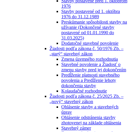
Stavby postavené pred 1. októbrom
1976
Stavby postavené od 1. októbra
1976 do 31.12.1989
Preskúmanie spôsobilosti stavby na
užívanie (Dokončené stavby
postavené od 01.01.1990 do
31.03.2025)
Dodatočné stavebné povolenie
Žiadosti podľa zákona č. 50/1976 Zb. –
„starý“ stavebný zákon
Zmena územného rozhodnutia
Stavebné povolenie a Žiadosť o
zmenu stavby pred jej dokončením
Predĺženie platnosti stavebného
povolenia a Predĺženie lehoty
dokončenia stavby
Kolaudačné rozhodnutie
Žiadosti podľa zákona č. 25/2025 Zb. –
„nový“ stavebný zákon
Ohlásenie stavby a stavebných
úprav
Ohlásenie odstránenia stavby
zhotovenej na základe ohlásenia
Stavebný zámer