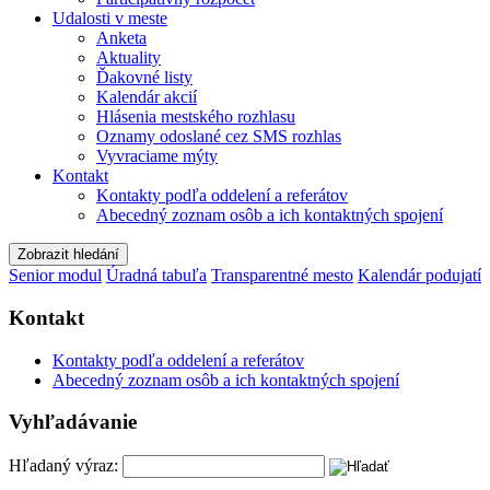
Udalosti v meste
Anketa
Aktuality
Ďakovné listy
Kalendár akcií
Hlásenia mestského rozhlasu
Oznamy odoslané cez SMS rozhlas
Vyvraciame mýty
Kontakt
Kontakty podľa oddelení a referátov
Abecedný zoznam osôb a ich kontaktných spojení
Zobrazit hledání
Senior modul
Úradná tabuľa
Transparentné mesto
Kalendár podujatí
Kontakt
Kontakty podľa oddelení a referátov
Abecedný zoznam osôb a ich kontaktných spojení
Vyhľadávanie
Hľadaný výraz: