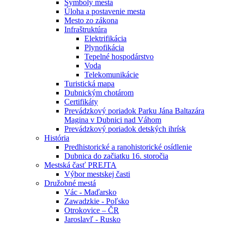
Symboly mesta
Úloha a postavenie mesta
Mesto zo zákona
Infraštruktúra
Elektrifikácia
Plynofikácia
Tepelné hospodárstvo
Voda
Telekomunikácie
Turistická mapa
Dubnickým chotárom
Certifikáty
Prevádzkový poriadok Parku Jána Baltazára
Magina v Dubnici nad Váhom
Prevádzkový poriadok detských ihrísk
História
Predhistorické a ranohistorické osídlenie
Dubnica do začiatku 16. storočia
Mestská časť PREJTA
Výbor mestskej časti
Družobné mestá
Vác - Maďarsko
Zawadzkie - Poľsko
Otrokovice – ČR
Jaroslavľ - Rusko