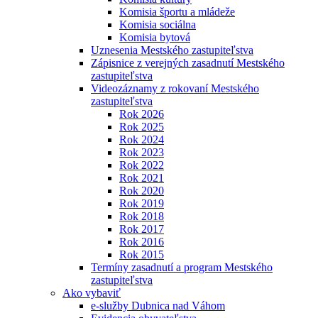
Komisia športu a mládeže
Komisia sociálna
Komisia bytová
Uznesenia Mestského zastupiteľstva
Zápisnice z verejných zasadnutí Mestského
zastupiteľstva
Videozáznamy z rokovaní Mestského
zastupiteľstva
Rok 2026
Rok 2025
Rok 2024
Rok 2023
Rok 2022
Rok 2021
Rok 2020
Rok 2019
Rok 2018
Rok 2017
Rok 2016
Rok 2015
Termíny zasadnutí a program Mestského
zastupiteľstva
Ako vybaviť
e-služby Dubnica nad Váhom