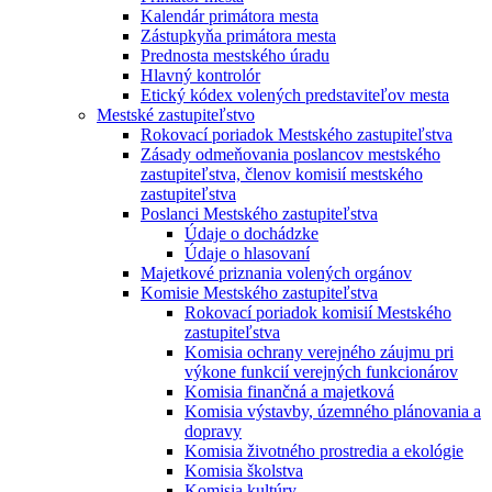
Kalendár primátora mesta
Zástupkyňa primátora mesta
Prednosta mestského úradu
Hlavný kontrolór
Etický kódex volených predstaviteľov mesta
Mestské zastupiteľstvo
Rokovací poriadok Mestského zastupiteľstva
Zásady odmeňovania poslancov mestského
zastupiteľstva, členov komisií mestského
zastupiteľstva
Poslanci Mestského zastupiteľstva
Údaje o dochádzke
Údaje o hlasovaní
Majetkové priznania volených orgánov
Komisie Mestského zastupiteľstva
Rokovací poriadok komisií Mestského
zastupiteľstva
Komisia ochrany verejného záujmu pri
výkone funkcií verejných funkcionárov
Komisia finančná a majetková
Komisia výstavby, územného plánovania a
dopravy
Komisia životného prostredia a ekológie
Komisia školstva
Komisia kultúry