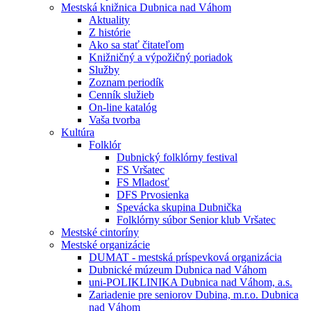
Mestská knižnica Dubnica nad Váhom
Aktuality
Z histórie
Ako sa stať čitateľom
Knižničný a výpožičný poriadok
Služby
Zoznam periodík
Cenník služieb
On-line katalóg
Vaša tvorba
Kultúra
Folklór
Dubnický folklórny festival
FS Vršatec
FS Mladosť
DFS Prvosienka
Spevácka skupina Dubnička
Folklórny súbor Senior klub Vršatec
Mestské cintoríny
Mestské organizácie
DUMAT - mestská príspevková organizácia
Dubnické múzeum Dubnica nad Váhom
uni-POLIKLINIKA Dubnica nad Váhom, a.s.
Zariadenie pre seniorov Dubina, m.r.o. Dubnica
nad Váhom