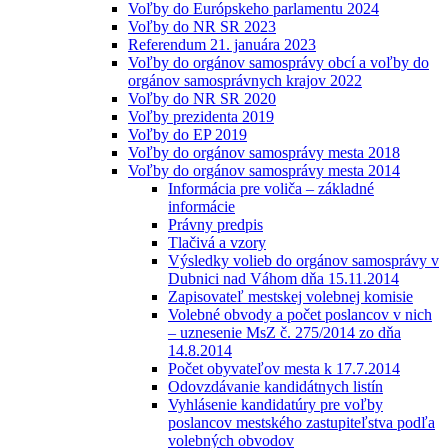
Voľby do Európskeho parlamentu 2024
Voľby do NR SR 2023
Referendum 21. januára 2023
Voľby do orgánov samosprávy obcí a voľby do
orgánov samosprávnych krajov 2022
Voľby do NR SR 2020
Voľby prezidenta 2019
Voľby do EP 2019
Voľby do orgánov samosprávy mesta 2018
Voľby do orgánov samosprávy mesta 2014
Informácia pre voliča – základné
informácie
Právny predpis
Tlačivá a vzory
Výsledky volieb do orgánov samosprávy v
Dubnici nad Váhom dňa 15.11.2014
Zapisovateľ mestskej volebnej komisie
Volebné obvody a počet poslancov v nich
– uznesenie MsZ č. 275/2014 zo dňa
14.8.2014
Počet obyvateľov mesta k 17.7.2014
Odovzdávanie kandidátnych listín
Vyhlásenie kandidatúry pre voľby
poslancov mestského zastupiteľstva podľa
volebných obvodov