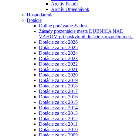
Archív Faktúr
Archív Objednávok
Hospodárenie
Dotácie
Online podávanie žiadostí
Zásady prezentácie mesta DUBNICA NAD
VÁHOM pri poskytnutí dotácie z rozpočtu mesta
Dotácie za rok 2026
Dotácie za rok 2025
Dotácie za rok 2024
Dotácie za rok 2023
Dotácie za rok 2022
Dotácie za rok 2021
Dotácie za rok 2020
Dotácie za rok 2019
Dotácie za rok 2018
Dotácie za rok 2017
Dotácie za rok 2016
Dotácie za rok 2015
Dotácie za rok 2014
Dotácie za rok 2013
Dotácie za rok 2012
Dotácie za rok 2011
Dotácie za rok 2010
Dotácie za rok 2009