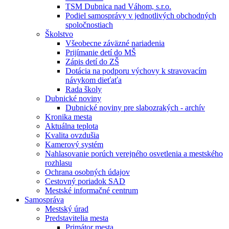
TSM Dubnica nad Váhom, s.r.o.
Podiel samosprávy v jednotlivých obchodných
spoločnostiach
Školstvo
Všeobecne záväzné nariadenia
Prijímanie detí do MŠ
Zápis detí do ZŠ
Dotácia na podporu výchovy k stravovacím
návykom dieťaťa
Rada školy
Dubnické noviny
Dubnické noviny pre slabozrakých - archív
Kronika mesta
Aktuálna teplota
Kvalita ovzdušia
Kamerový systém
Nahlasovanie porúch verejného osvetlenia a mestského
rozhlasu
Ochrana osobných údajov
Cestovný poriadok SAD
Mestské informačné centrum
Samospráva
Mestský úrad
Predstavitelia mesta
Primátor mesta