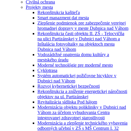
Civilná ochrana
Projekty mesta
Rekonštrukcia kaštieľa
Smart manazment dat mesta
Zlepšenie podmienok pre zabezpečenie verejnej
hromadnej dopravy v meste Dubnica nad Váhom
Rekonštrukcia časti objektu II. ZŠ - Telocvičňa
na ulici Partizánskej v Dubnici nad Váhom a
Inštalácia fotovoltaiky na objektoch mesta
Dubnica nad Váhom
Vodozádržné opatrenia domu kultúry a
mestského úradu
Moderné technológie pre moderné mesto
Cyklotrasa
Systém automatickej požičovne bicyklov v
Dubnici nad Váhom
Rozvoj kybernetickej bezpečnosti
Rekonštrukcia a zníženie energetickej náročnosti
objektov na ul. Partizánskej
Revitalizácia sídliska Pod hájom
Modernizácia objektu polikliniky v Dubnici nad
Váhom za účelom vybudovania Centra
integrovanej zdravotnej starostlivosti
Modernizácia a zlepšenie technického vybavenia
odborných učební v ZŠ s MŠ Centrum I. 32