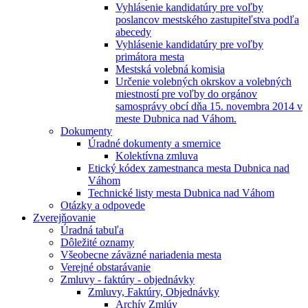
Vyhlásenie kandidatúry pre voľby
poslancov mestského zastupiteľstva podľa
abecedy
Vyhlásenie kandidatúry pre voľby
primátora mesta
Mestská volebná komisia
Určenie volebných okrskov a volebných
miestností pre voľby do orgánov
samosprávy obcí dňa 15. novembra 2014 v
meste Dubnica nad Váhom.
Dokumenty
Úradné dokumenty a smernice
Kolektívna zmluva
Etický kódex zamestnanca mesta Dubnica nad
Váhom
Technické listy mesta Dubnica nad Váhom
Otázky a odpovede
Zverejňovanie
Úradná tabuľa
Dôležité oznamy
Všeobecne záväzné nariadenia mesta
Verejné obstarávanie
Zmluvy - faktúry - objednávky
Zmluvy, Faktúry, Objednávky
Archív Zmlúv