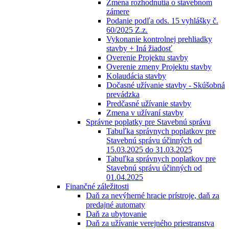
Zmena rozhodnutia o stavebnom
zámere
Podanie podľa ods. 15 vyhlášky č.
60/2025 Z.z.
Vykonanie kontrolnej prehliadky
stavby + Iná žiadosť
Overenie Projektu stavby
Overenie zmeny Projektu stavby
Kolaudácia stavby
Dočasné užívanie stavby - Skúšobná
prevádzka
Predčasné užívanie stavby
Zmena v užívaní stavby
Správne poplatky pre Stavebnú správu
Tabuľka správnych poplatkov pre
Stavebnú správu účinných od
15.03.2025 do 31.03.2025
Tabuľka správnych poplatkov pre
Stavebnú správu účinných od
01.04.2025
Finančné záležitosti
Daň za nevýherné hracie prístroje, daň za
predajné automaty
Daň za ubytovanie
Daň za užívanie verejného priestranstva