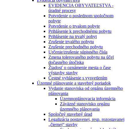
Evidencia obyvateľstva
EVIDENCIA OBYVATEĽSTVA -
úradné procesy
Potvrdenie o poslednom spoločnom
pobyte
Potvrdenie o trvalom pobyte
Prihlásenie k prechodnému pobytu
Prihlásenie na trvalý pobyt
Zrušenie trvalého pobytu
Zrušenie prechodného pobytu
Určenie/zrušenie súpisného čísla
Zmena tolerovaného pobytu na účel
dočasného útočiska
Žiadosť o oznámenie mesta o čase
výstavby stavby
Čestné vyhlásenie s vysvetlením
Územné plánovanie a stavebný poriadok
Vydanie stanoviska od orgánu územného
plánovania
Územnoplánovacia informácia
Záväzné stanovisko orgánu
územného plánovania
Spoločný stavebný úrad
Legalizácia postavenej, resp. rozostavanej
„čiernej“ stavby