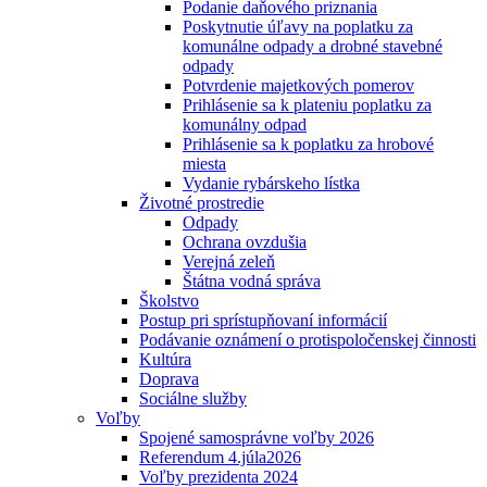
Podanie daňového priznania
Poskytnutie úľavy na poplatku za
komunálne odpady a drobné stavebné
odpady
Potvrdenie majetkových pomerov
Prihlásenie sa k plateniu poplatku za
komunálny odpad
Prihlásenie sa k poplatku za hrobové
miesta
Vydanie rybárskeho lístka
Životné prostredie
Odpady
Ochrana ovzdušia
Verejná zeleň
Štátna vodná správa
Školstvo
Postup pri sprístupňovaní informácií
Podávanie oznámení o protispoločenskej činnosti
Kultúra
Doprava
Sociálne služby
Voľby
Spojené samosprávne voľby 2026
Referendum 4.júla2026
Voľby prezidenta 2024