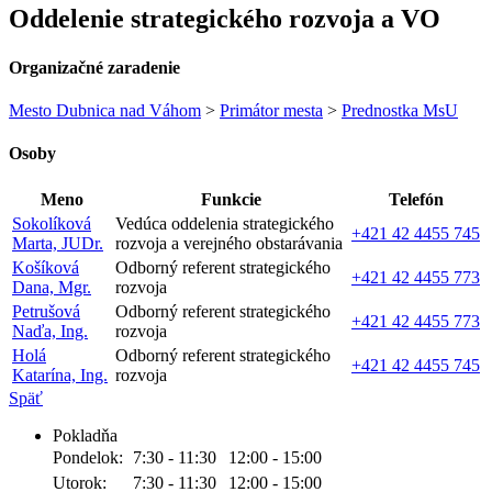
Oddelenie strategického rozvoja a VO
Organizačné zaradenie
Mesto Dubnica nad Váhom
>
Primátor mesta
>
Prednostka MsU
Osoby
Meno
Funkcie
Telefón
Sokolíková
Vedúca oddelenia strategického
+421 42 4455 745
Marta, JUDr.
rozvoja a verejného obstarávania
Košíková
Odborný referent strategického
+421 42 4455 773
Dana, Mgr.
rozvoja
Petrušová
Odborný referent strategického
+421 42 4455 773
Naďa, Ing.
rozvoja
Holá
Odborný referent strategického
+421 42 4455 745
Katarína, Ing.
rozvoja
Späť
Pokladňa
Pondelok:
7:30 - 11:30
12:00 - 15:00
Utorok:
7:30 - 11:30
12:00 - 15:00