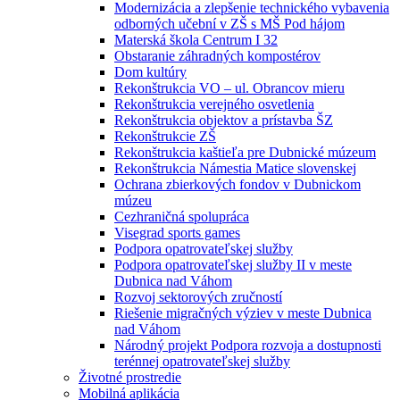
Modernizácia a zlepšenie technického vybavenia
odborných učební v ZŠ s MŠ Pod hájom
Materská škola Centrum I 32
Obstaranie záhradných kompostérov
Dom kultúry
Rekonštrukcia VO – ul. Obrancov mieru
Rekonštrukcia verejného osvetlenia
Rekonštrukcia objektov a prístavba ŠZ
Rekonštrukcie ZŠ
Rekonštrukcia kaštieľa pre Dubnické múzeum
Rekonštrukcia Námestia Matice slovenskej
Ochrana zbierkových fondov v Dubnickom
múzeu
Cezhraničná spolupráca
Visegrad sports games
Podpora opatrovateľskej služby
Podpora opatrovateľskej služby II v meste
Dubnica nad Váhom
Rozvoj sektorových zručností
Riešenie migračných výziev v meste Dubnica
nad Váhom
Národný projekt Podpora rozvoja a dostupnosti
terénnej opatrovateľskej služby
Životné prostredie
Mobilná aplikácia