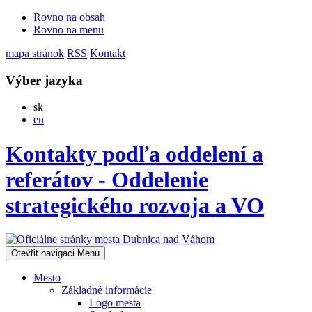
Rovno na obsah
Rovno na menu
mapa stránok
RSS
Kontakt
Výber jazyka
Slovensky
sk
English
en
Kontakty podľa oddelení a
referátov - Oddelenie
strategického rozvoja a VO
Otevřit navigaci
Menu
Mesto
Základné informácie
Logo mesta